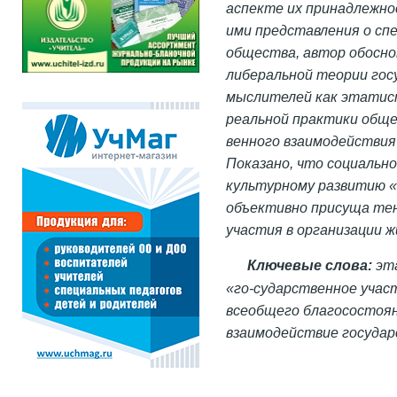
аспекте их принадлежно
ими представления о сп
общества, автор обосн
либеральной теории гос
мыслителей как этатист
реальной практики обще
венного взаимодействия
Показано, что социальн
культурному развитию 
объективно присуща тен
участия в организации 
Ключевые слова:
эта
«го-сударственное учас
всеобщего благосостоян
взаимодействие государ