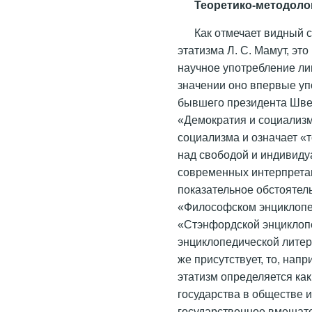
Теоретико-методоло
Как отмечает видный 
этатизма Л. С. Мамут, эт
научное употребление лиш
значении оно впервые у
бывшего президента Шв
«Демократия и социализм
социализма и означает «
над свободой и индивидуа
современных интерпретац
показательное обстоятель
«Философском энциклопед
«Стэнфордской энциклоп
энциклопедической литер
же присутствует, то, на
этатизм определяется ка
государства в обществе 
государственное вмешате