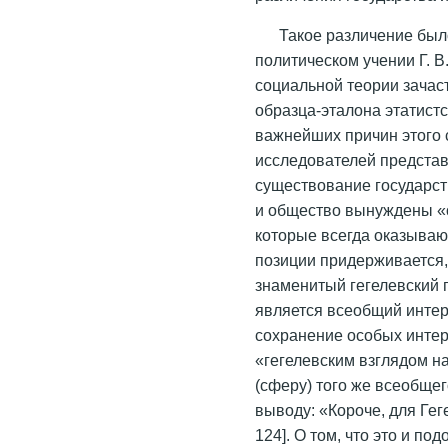
Такое различение был
политическом учении Г. В
социальной теории зачас
образца-эталона этатист
важнейших причин этого
исследователей представ
существование государст
и общество вынуждены «
которые всегда оказываю
позиции придерживается,
знаменитый гегелевский п
является всеобщий интере
сохранение особых интер
«гегелевским взглядом на
(сферу) того же всеобще
выводу: «Короче, для Гег
124]. О том, что это и п