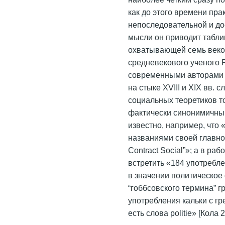
как до этого времени пра
непоследовательной и до
мысли он приводит табли
охватывающей семь веков
средневекового ученого 
современными авторами [Т
на стыке XVIII и XIX вв. 
социальных теоретиков т
фактически синонимичны
известно, например, что
названиями своей главной к
Contract Social”»; а в р
встретить «184 употребле
в значении политическое 
“гоббсовского термина” г
употребления кальки с гр
есть слова politie» [Кола 2