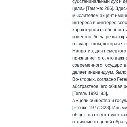
субстанциальный дух и де
цели» [Там же: 286]. Зде
мыслителем акцент именн
интереса в «интерес всео
характерной особенность
известно, была резкая к
государством, которая як
Напротив, для немецкого
признание того, что ва
современного государств
делает индивидуум, было
Во-вторых, согласно Геге
абстрактное, его общая 
[Гегель 1993: 93],
а «цели общества и госуд
[Его же 1977: 328]. Иным
общества отсутствуют ка
отличные от целей образ