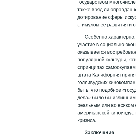
государством многочисле
также вряд ли оправданн
дотирование сферы иску
стимулом ее развития и 
Особенно характерно,
участие в социально-эко
оказывается востребова
популярной культуры, кот
«принципах самоокупаемо
штата Калифорния приня
голливудских кинокомпан
быть, что подобное «гос
дела» было бы излишним,
реальным или во всяком
американской киноиндуст
кризиса.
Заключение