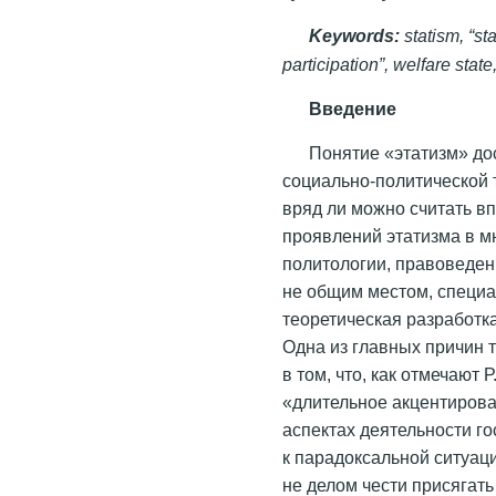
Keywords:
statism, “sta
participation”, welfare state
Введение
Понятие «этатизм» до
социально-политической 
вряд ли можно считать в
проявлений этатизма в м
политологии, правоведен
не общим местом, специа
теоретическая разработк
Одна из главных причин т
в том, что, как отмечают 
«длительное акцентиров
аспектах деятельности го
к парадоксальной ситуаци
не делом чести присягать