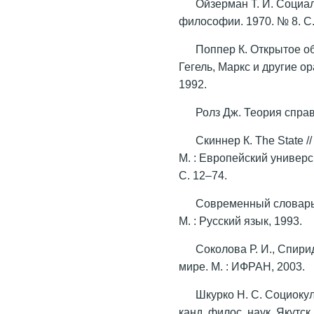
Ойзерман Т. И. Социа
философии. 1970. № 8. С.
Поппер К. Открытое об
Гегель, Маркс и другие ор
1992.
Ролз Дж. Теория справ
Скиннер К. The State /
М. : Европейский универс
С. 12–74.
Современный словарь 
М. : Русский язык, 1993.
Соколова Р. И., Спири
мире. М. : ИФРАН, 2003.
Шкурко Н. С. Социокул
канд. филос. наук. Якутск,