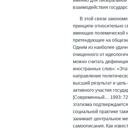
взаимодействия государс
В этой связи законом
принципе относительно с
имеющее полемической на
претендующее на общезн
Одним из наиболее удачн
очищенного от идеологич
можно считать дефиници
иностранных слов»: «Этати
направление политическо
высший результат и цель 
активного участия госуд
[Современный… 1993: 726
этатизма подтверждаетс
социальной практике таки
занимает центральное ме
самоописания. Как изве