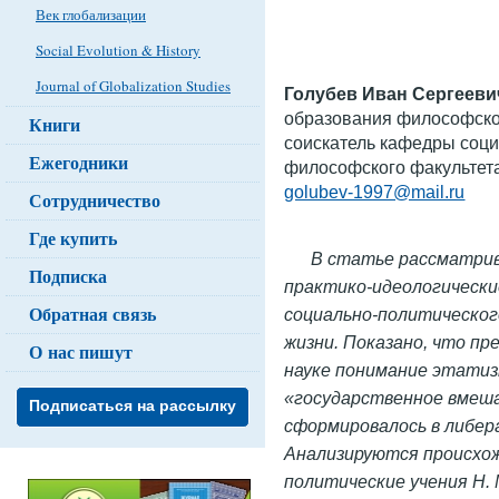
Век глобализации
Social Evolution & History
Journal of Globalization Studies
Голубев Иван Сергееви
образования философског
Книги
соискатель кафедры соц
Ежегодники
философского факультета
golubev-1997@mail.ru
Сотрудничество
Где купить
В статье рассматри
Подписка
практико-идеологически
Обратная связь
социально-политическог
жизни. Показано, что п
О нас пишут
науке понимание этатиз
«государственное вмеш
Подписаться на рассылку
сформировалось в либер
Анализируются происхож
политические учения Н. Ма