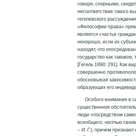
говоря, спорными, свиде
несоответствие такого 
гегелевского рассуждения
«Философии права» прямо
является счастье граждан
нехорошо, если их субъек
находят, что опосредова
государство как таковое,
[Гегель 1990: 291]. Как 
совершенно противополо
обосновывая зависимость
образующих его индивид
Особого внимания в си
существенное обстоятельс
люди «посредством сами
всеобщего,
частью
своим
–
И. Г.
), причем признают