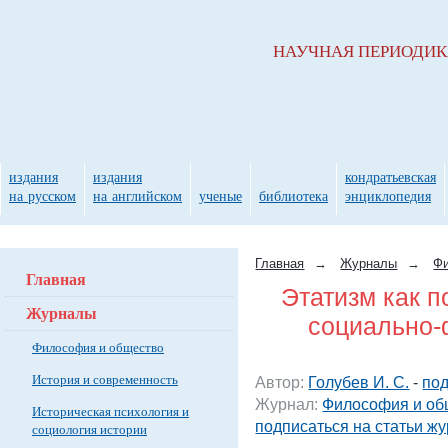
НАУЧНАЯ ПЕРИОДИ
издания
издания
кондратьевская
на русском
на английском
ученые
библиотека
энциклопедия
Главная
→
Журналы
→
Фи
Главная
Этатизм как п
Журналы
социально
Философия и общество
История и современность
Автор:
Голубев И. С.
-
под
Журнал:
Философия и об
Историческая психология и
подписаться на статьи ж
социология истории