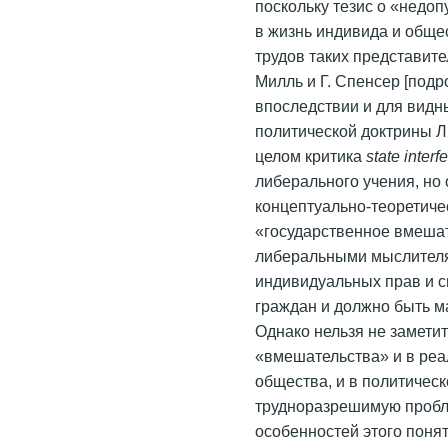
поскольку тезис о «недо
в жизнь индивида и обще
трудов таких представите
Милль и Г. Спенсер [подро
впоследствии и для вид
политической доктрины Л.
целом критика
state interf
либерального учения, но 
концептуально-теоретиче
«государственное вмеша
либеральными мыслителя
индивидуальных прав и с
граждан и должно быть м
Однако нельзя не заметит
«вмешательства» и в реа
общества, и в политичес
трудноразрешимую пробл
особенностей этого понят