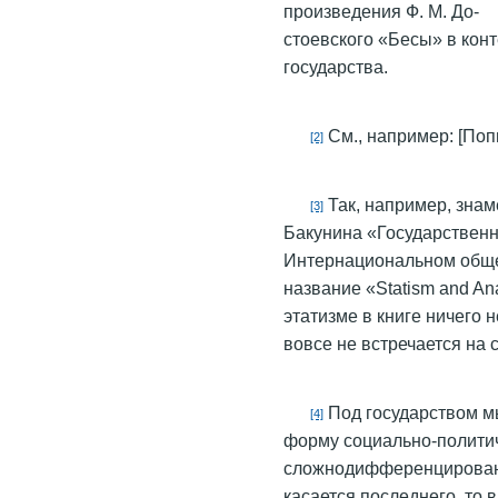
произведения Ф. М. До-
стоевского «Бесы» в кон
государства.
См., например: [Поп
[2]
Так, например, знам
[3]
Бакунина «Государственн
Интернациональном обще
название «Statism and An
этатизме в книге ничего н
вовсе не встречается на 
Под государством м
[4]
форму социально-политич
сложнодифференцированн
касается последнего, то 