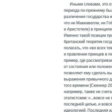
Иными словами, это оз
периода по-прежнему бы
различения государства и 
что ни Макиавелли, ни Го
и Аристотеле) в принципе
Именно такой позиции пр
британский теоретик госу
полагать, что «во всех тек
и правлении принцев в пе
пример, где рассматривае
от состояния или положе
позволяет ему сделать в
выражения привычного дл
того времени [Скиннер 200
например, также не счит
этатистским: «...вовсе н
последней целью, и вовсе
идеологией. Последняя ид