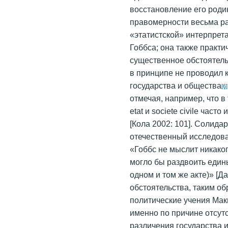
восстановление его родин
правомерности весьма р
«этатистской» интерпрет
Гоббса; она также практи
существенное обстоятель
в принципе не проводил 
государства и общества
[6]
отмечая, например, что в
etat и societe civile час
[Кола 2002: 101]. Солида
отечественный исследоват
«Гоббс не мыслит никаког
могло бы раздвоить едины
одном и том же акте)» [Д
обстоятельства, таким о
политические учения Мак
именно по причине отсут
различения государства 