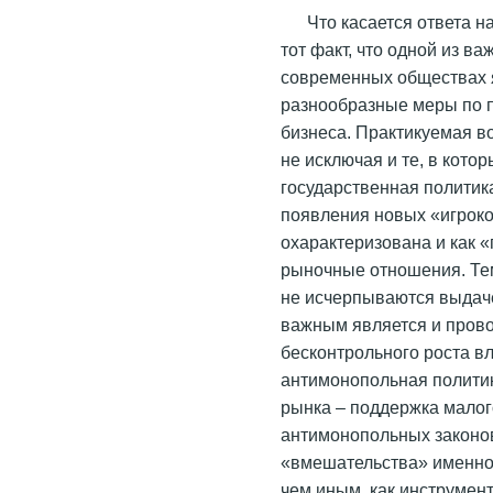
Что касается ответа н
тот факт, что одной из в
современных обществах 
разнообразные меры по п
бизнеса. Практикуемая во
не исключая и те, в кото
государственная политик
появления новых «игроков
охарактеризована и как 
рыночные отношения. Тем
не исчерпываются выдач
важным является и прово
бесконтрольного роста в
антимонопольная политик
рынка – поддержка малог
антимонопольных законов
«вмешательства» именно 
чем иным, как инструмен