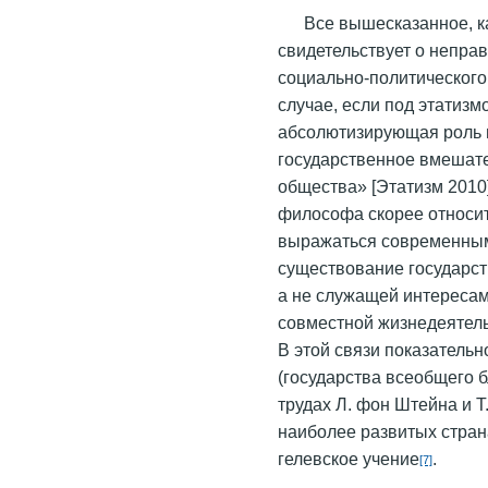
Все вышесказанное, к
свидетельствует о непра
социально-политического 
случае, если под этатизм
абсолютизирующая роль 
государственное вмешате
общества» [Этатизм 2010]
философа скорее относит
выражаться современным 
существование государст
а не служащей интереса
совместной жизнедеятел
В этой связи показательн
(государства всеобщего 
трудах Л. фон Штейна и Т
наиболее развитых страна
гелевское
учение
.
[7]