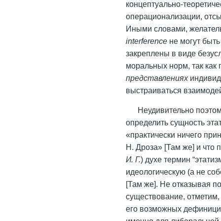
концептуально-теоретичес
операционализации, отс
Иными словами, желател
interference
не могут быть
закреплены в виде безус
моральных норм, так как
представлениях
индивид
выстраиваться взаимодей
Неудивительно поэтому
определить сущность эта
«практически ничего при
Н. Дроза» [Там же] и что 
И. Г.
) духе термин “этати
идеологическую (а не соб
[Там же]. Не отказывая п
существование, отметим, 
его возможных дефиниций
именно для либеральной