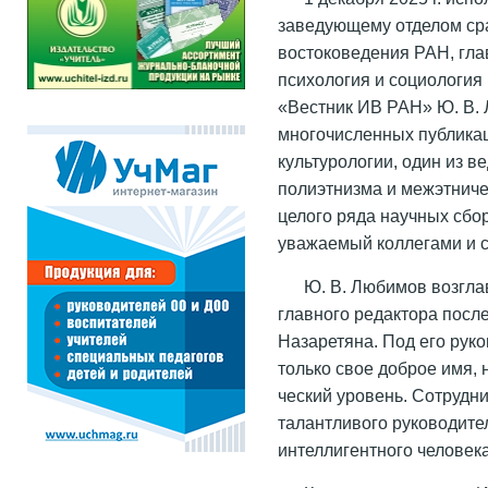
заведующему отделом сра
востоковедения РАН, гла
психология и социология
«Вестник ИВ РАН» Ю. В.
многочисленных публикац
культурологии, один из 
полиэтнизма и межэтниче
целого ряда научных сбо
уважаемый коллегами и с
Ю. В. Любимов возглав
главного редактора посл
Назаретяна. Под его рук
только свое доброе имя, 
ческий уровень. Сотрудн
талантливого руководител
интеллигентного человека