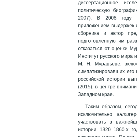
диссертационное исс
политическую биографи
2007). В 2008 году 
приложением выдержек и
сборника и автор пре
подготовленную им раз
отказаться от оценки Му
Институт русского мира 
М. Н. Муравьеве, вклю
симпатизировавших его п
российской истории вы
(2015), в центре вниман
Западном крае.
Таким образом, сего
исключительно
анти
ге
участвовать в важнейш
истории 1820–1860-х г
ключевое место. Понять,