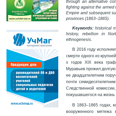
through an alternative con
fighting against the armed 
Empire and subsequent sup
provinces (1863–1865).
Keywords:
historical 
history, rebellion in No
ethnogenesis.
В 2016 году исполняе
смерти одного из крупне
х годов XIX века граф
Муравьев прожил долгую 
ее двадцатилетним поруч
почти семидесятилетним
Следственной комиссии
покушавшегося на жизнь 
В 1863–1865 годах, 
вооруженного мятежа 