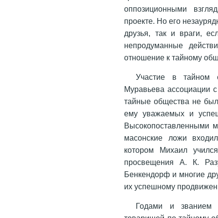
оппозиционными взгля
проекте. Но его незауря
друзья, так и враги, е
непродуманные действи
отношение к тайному общ
Участие в тайном 
Муравьева ассоциации с
тайные общества не был
ему уважаемых и успе
Высокопоставленными ма
масонские ложи входил
котором Михаил учился
просвещения А. К. Ра
Бенкендорф и многие дру
их успешному продвижен
Годами и званием 
товарищей по тайному об