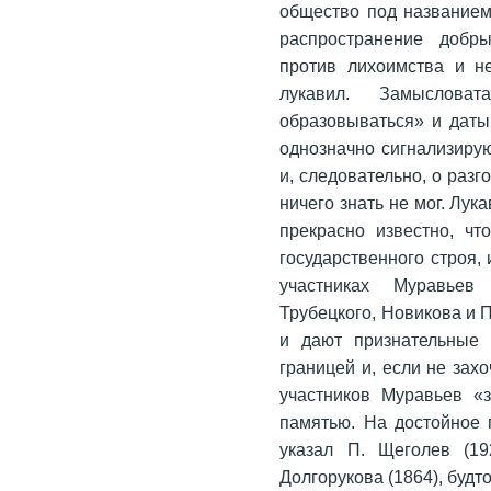
общество под названием
распространение добр
против лихоимства и не
лукавил. Замыслов
образовываться» и даты 
однозначно сигнализирую
и, следовательно, о разг
ничего знать не мог. Лук
прекрасно известно, чт
государственного строя,
участниках Муравьев
Трубецкого, Новикова и 
и дают признательные 
границей и, если не зах
участников Муравьев «
памятью. На достойное
указал П. Щеголев (19
Долгорукова (1864), буд