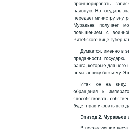
проигнорировать запис
наивную. Но государь зн
передает министру внутр
Муравьев получает мо
повышением с военно
Витебского вице-губерна
Думается, именно в 
преданности государю.
ранга, которые для него 
помазаннику божьему. Это
Итак, он на виду,
обращения к императо
способствовать собстве
будет практиковать всю 
Эпизод 2. Муравьев 
В последующие десят