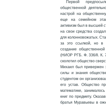
Первой предпосы
общественной деятельно
настрой на общественну
еще на семейном этап
активизм был в высшей с
на свои средства созда
для колонновожатых. Ста
за это ссылкой, но в 
создание общественной
(НИОР РГБ. Ф. 336/II. К.
сколотил общество сверс
Михаил был привержен э
силы и знания обществ
студентом он организов
его устав. Общество п
математике, занималось
книг по предмету. Оказа
братья Муравьевы в ож