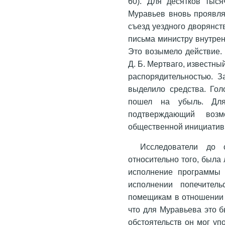
60). Для десятков тыс
Муравьев вновь проявля
съезд уездного дворянст
письма министру внутрен
Это возымело действие.
Д. Б. Мертваго, известн
распорядительностью. З
выделило средства. Го
пошел на убыль. Дл
подтверждающий возмо
общественной инициатив
Исследователи до
относительно того, была
исполнение программы 
исполнении попечитель
помещикам в отношении 
что для Муравьева это б
обстоятельств он мог у