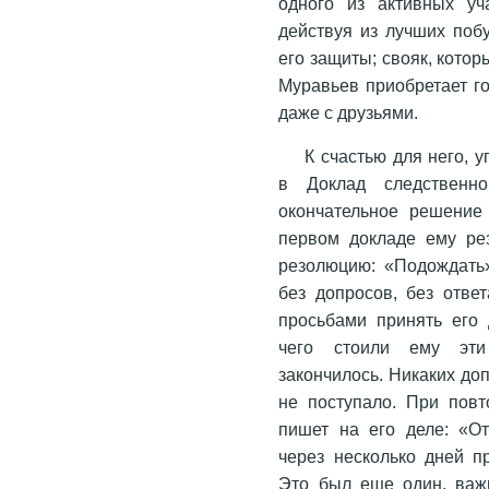
одного из активных уча
действуя из лучших поб
его защиты; свояк, кото
Муравьев приобретает г
даже с друзьями.
К счастью для него, 
в Доклад следственн
окончательное решение
первом докладе ему ре
резолюцию: «Подождать
без допросов, без отве
просьбами принять его 
чего стоили ему эти
закончилось. Никаких д
не поступало. При пов
пишет на его деле: «От
через несколько дней п
Это был еще один, важ