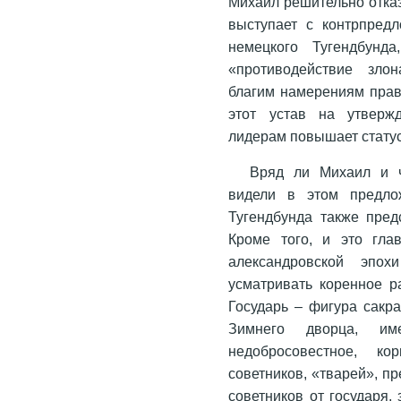
Михаил решительно отка
выступает с контрпред
немецкого Тугендбунд
«противодействие зло
благим намерениям прави
этот устав на утверж
лидерам повышает стату
Вряд ли Михаил и ч
видели в этом предлож
Тугендбунда также пред
Кроме того, и это глав
александровской эпо
усматривать коренное р
Государь – фигура сакра
Зимнего дворца, им
недобросовестное, к
советников, «тварей», п
советников от государя,