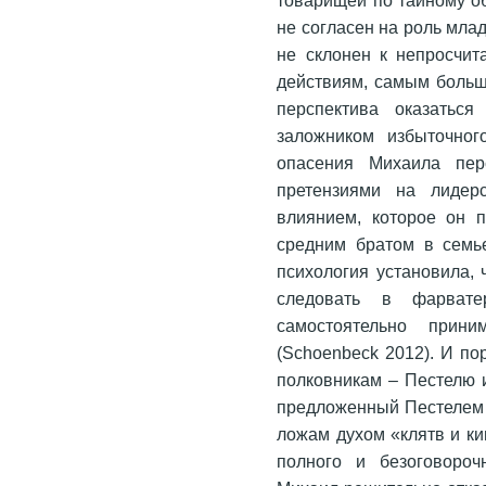
не согласен на роль мла
не склонен к непросчи
действиям, самым больш
перспектива оказатьс
заложником избыточног
опасения Михаила пер
претензиями на лидер
влиянием, которое он 
средним братом в семь
психология установила, 
следовать в фарвате
самостоятельно прини
(Schoenbeck 2012). И п
полковникам – Пестелю 
предложенный Пестелем 
ложам духом «клятв и к
полного и безоговороч