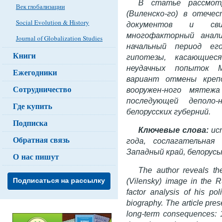
В статье рассмотр
Век глобализации
(Виленско-го) в отече
Social Evolution & History
документов и сви-
многофакторный анали
Journal of Globalization Studies
начальный период ег
Книги
гипотезы, касающиеся
неудачных попыток М
Ежегодники
вариант отмены крепо
Сотрудничество
вооружен-ного мятежа
последующей деполо-
Где купить
белорусских губерний.
Подписка
Ключевые слова:
ист
Обратная связь
года, сослагательная
Западный край, белорусы
О нас пишут
The author reveals th
(Vilensky) image in the R
Подписаться на рассылку
factor analysis of his pol
biography. The article pre
long-term consequences: 1