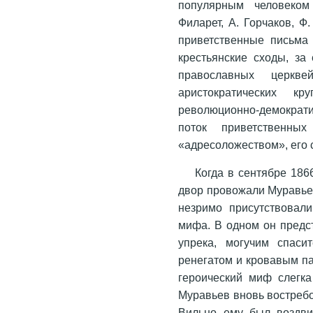
популярным человеком
Филарет, А. Горчаков, Ф
приветственные письма 
крестьянские сходы, за
православных церк
аристократических 
революционно-демократ
поток приветственн
«адресоложеством», его 
Когда в сентябре 186
двор провожали Муравьев
незримо присутствовали
мифа. В одном он предс
упрека, могучим спаси
ренегатом и кровавым п
героический миф слегка
Муравьев вновь востребо
Вильно ему был воздви