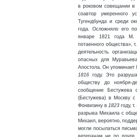
в роковом совещании в 
соавтор умеренного у
Тугендбунда и среди ок
года. Осложняло его п
январе 1821 года М. 
потаенного общества», т
деятельность организац
опасных для Муравьева
Апостола. Он упоминает
1816
году. Это разруш
обществу до ноября-д
сообщение Бестужева о
(Бестужева) в Москву 
Фонвизину в
1823
году, т
разрыва Михаила с общес
Михаил, вероятно, подде
могли посылаться письм
ветеранам не по почте