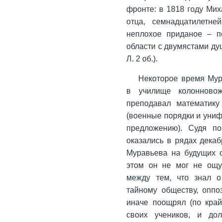
фронте: в 1818 году Ми
отца, семнадцатилетн
неплохое приданое – п
области с двумястами душ
Л. 2 об.).
Некоторое время Мур
в училище колонновож
преподавал математику
(военные порядки и уни
предложению). Судя по
оказались в рядах дека
Муравьева на будущих 
этом он не мог не ощу
между тем, что знал 
тайному обществу, оппо
иначе поощрял (по кра
своих учеников, и дол