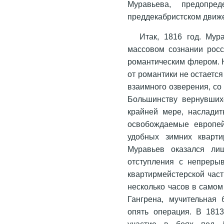
Муравьева, предопр
преддекабристском движен
Итак, 1816 год. Мур
массовом сознании росс
романтическим флером. Н
от романтики не остается
взаимного озверения, со
Большинству вернувших
крайней мере, наслади
освобождаемые европей
удобных зимних кварти
Муравьев оказался ли
отступления с непрерыв
квартирмейстерской част
несколько часов в самом
Гангрена, мучительная 
опять операция. В 181
участие в боях под 