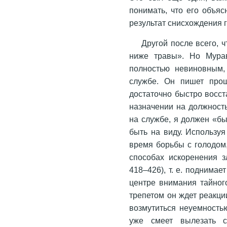
понимать, что его объя
результат снисхождения 
Другой после всего, 
ниже травы». Но Мурав
полностью невиновным,
службе. Он пишет про
достаточно быстро восст
назначении на должность
на службе, я должен «бы
быть на виду. Использу
время борьбы с голодом,
способах искоренения з
418–426), т. е. поднимае
центре внимания тайного
трепетом он ждет реакци
возмутиться неуемность
уже смеет вылезать с