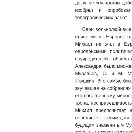
досуг не «гусарским доб
изобрел и опробова
топографических работ.
Свои вольнолюбивые 
привезли из Европы, гд
Михаил не жил в Евро
европейскими политиче
соучредителей общес
Александра, было множес
Муравьев, С. и М. Му
Якушкин. Это самые близ
звучавшая на собраниях
его собственному мироо
трона, несправедливость
Михаил предпочитает 
переписке с самым дове
будущим знаменитым Мур