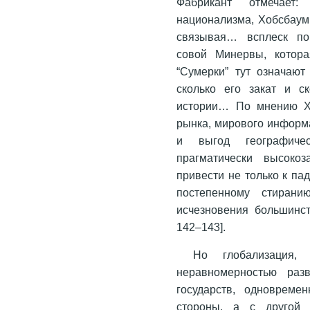
Фабрикант отмечает:
национализма, Хобсбаум 
связывая… всплеск по
совой Минервы, котора
“Сумерки” тут означают
сколько его закат и с
истории… По мнению Х
рынка, мирового информ
и выгод географиче
прагматически высоко
привести не только к па
постепенному стирани
исчезновения большинст
142–143].
Но глобализация, 
неравномерностью разв
государств, одновреме
стороны, а с другой 