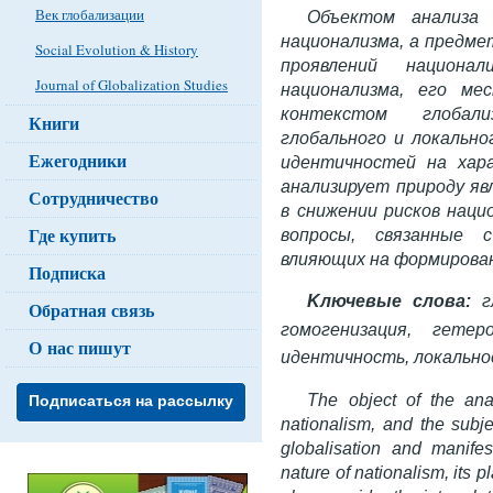
Век глобализации
Объектом анализа 
национализма, а предме
Social Evolution & History
проявлений национа
Journal of Globalization Studies
национализма, его ме
контекстом глобали
Книги
глобального и локально
Ежегодники
идентичностей на хара
анализирует природу яв
Сотрудничество
в снижении рисков нац
Где купить
вопросы, связанные с
влияющих на формирован
Подписка
Kлючевые слова:
г
Обратная связь
гомогенизация, гетеро
О нас пишут
идентичность, локально
The object of the anal
Подписаться на рассылку
nationalism, and the subje
globalisation and manifes
nature of nationalism, its 