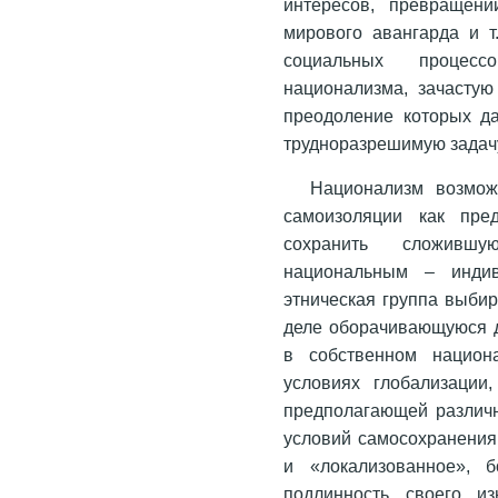
интересов, превращени
мирового авангарда и т
социальных процесс
национализма, зачасту
преодоление которых д
трудноразрешимую задач
Национализм возмож
самоизоляции как пре
сохранить сложившу
национальным – индив
этническая группа выби
деле оборачивающуюся 
в собственном национ
условиях глобализации
предполагающей различн
условий самосохранения
и «локализованное», б
подлинность своего из