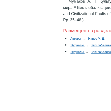
Чумаков А. Н. Культ
мира // Век глобализации.
and Civilizational Faults o
Pp. 35–48.)
Размещено в раздел
Авторы
→
Напсо М. Д.
Журналы
→
Век глобализ
Журналы
→
Век глобализ