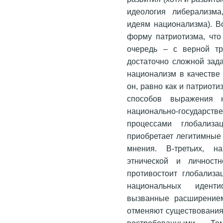
идеология либерализма
идеям национализма). В
форму патриотизма, что
очередь – с верной тр
достаточно сложной зад
национализм в качестве 
он, равно как и патриот
способов выражения н
национально-государств
процессами глобализ
приобретает легитимные 
мнения. В-третьих, н
этнической и личност
противостоит глобализ
национальных иденти
вызванные расширением
отменяют существования 
востребованными. 