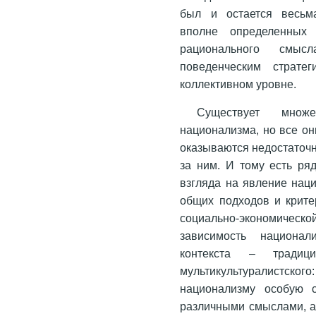
был и остается весьм
вполне определенных 
рационального смыс
поведенческим страте
коллективном уровне.
Существует множ
национализма, но все о
оказываются недостаточ
за ним. И тому есть ряд
взгляда на явление нац
общих подходов и крите
социально-экономичес
зависимость национал
контекста – традицио
мультикультуралистс
национализму особую с
различными смыслами, а 