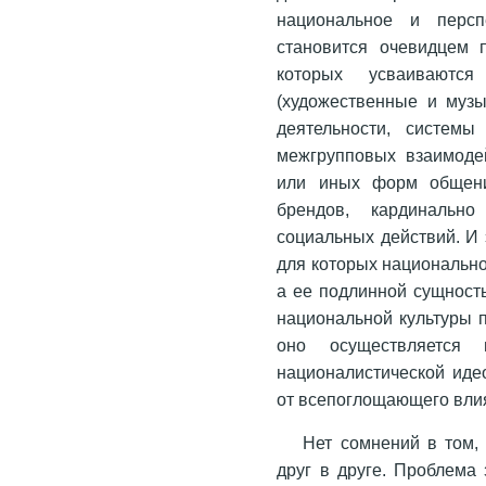
национальное и персп
становится очевидцем п
которых усваиваются
(художественные и музы
деятельности, системы
межгрупповых взаимодей
или иных форм общения
брендов, кардинальн
социальных действий. И 
для которых национально
а ее подлинной сущност
национальной культуры 
оно осуществляетс
националистической идео
от всепоглощающего влия
Нет сомнений в том,
друг в друге. Проблема 