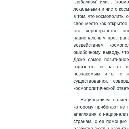
глобализм” или… “космо
локальными и чисто кос
в том, что космополиты
свое место как открытое 
что «пространство о
национальным пространс
воздействием космоп
ошибочному выводу, чт
Даже самое позитивное
горизонты и растет в
незнакомым и в то ж
существования, совер
космополитической ответс
Национализм являет
которому прибегают не т
апелляция к национализ
странам, с ее помощью 
развития (хотя и развит