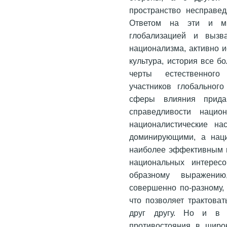
пространство несправед
Ответом на эти и мн
глобализацией и вызв
национализма, активно и
культура, история все б
черты естественного
участников глобальног
сферы влияния прида
справедливости национ
националистические на
доминирующими, а наци
наиболее эффективным и
национальных интересо
образному выражению
совершенно по-разному, 
что позволяет трактова
друг другу. Но и в 
противостояния в широ