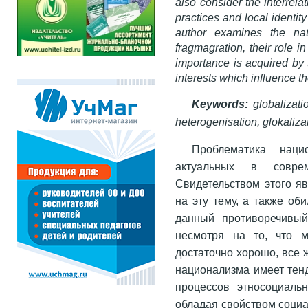
also consider the interrela
practices and local identit
author examines the na
fragmagration, their role i
importance is acquired by 
interests which influence th
Keywords:
globalizat
heterogenisation, glokalizat
Проблематика наци
актуальных в соврем
Свидетельством этого я
на эту тему, а также об
данный противоречивы
несмотря на то, что м
достаточно хорошо, все ж
национализма имеет тен
процессов этносоциальн
обладая свойством социа