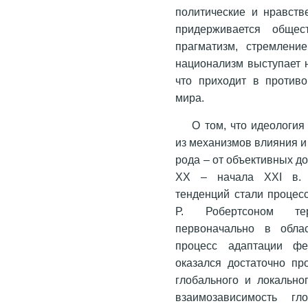
политические и нравств
придерживается общест
прагматизм, стремление
национализм выступает н
что приходит в против
мира.
О том, что идеологи
из механизмов влияния и
рода – от объективных д
ХХ – начала ХХI в. Ф
тенденций стали процес
Р. Робертсоном тер
первоначально в обла
процесс адаптации фе
оказался достаточно пр
глобального и локально
взаимозависимость гл