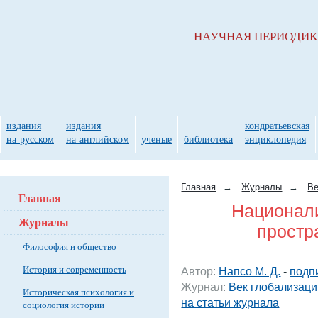
НАУЧНАЯ ПЕРИОДИ
издания
издания
кондратьевская
на русском
на английском
ученые
библиотека
энциклопедия
Главная
→
Журналы
→
Ве
Главная
Национали
Журналы
простр
Философия и общество
История и современность
Автор:
Напсо М. Д.
-
подп
Журнал:
Век глобализаци
Историческая психология и
на статьи журнала
социология истории