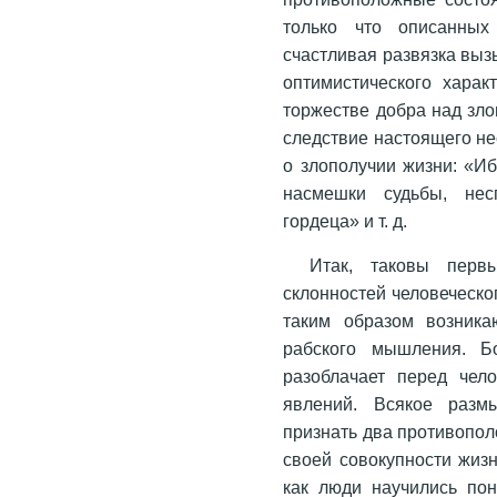
только что описанных
счастливая развязка выз
оптимистического харак
торжестве добра над зло
следствие настоящего н
о злополучии жизни: «Иб
насмешки судьбы, нес
гордеца» и т. д.
Итак, таковы перв
склонностей человеческо
таким образом возника
рабского мышления. Б
разоблачает перед чел
явлений. Всякое разм
признать два противопол
своей совокупности жизн
как люди научились пон