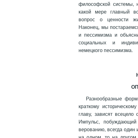
философской системы, н
какой мере главный во
вопрос о ценности жи
Наконец, мы постараемс
и пессимизма и объясн
социальных и индиви
немецкого пессимизма.
О
Разнообразные форм
краткому историческом
главу, зависят всецело
Импульс, побуждающий 
верованию, всегда один 
на одном, то на другом