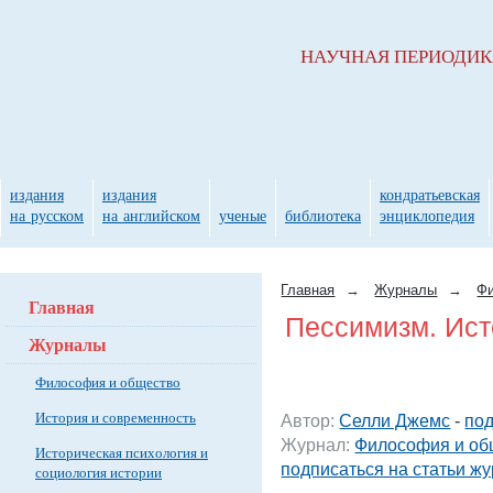
НАУЧНАЯ ПЕРИОДИ
издания
издания
кондратьевская
на русском
на английском
ученые
библиотека
энциклопедия
Главная
→
Журналы
→
Фи
Главная
Пессимизм. Исто
Журналы
Философия и общество
История и современность
Автор:
Селли Джемс
-
под
Журнал:
Философия и об
Историческая психология и
подписаться на статьи ж
социология истории