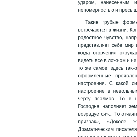
ударом, нанесенным и
непомерностью и пресыще
Такие грубые форм
встречаются в жизни. Ко
радостное чувство, нап
представляет себе мир 
когда огорчения окруж
видеть все в ложном и н
то же самое: здесь так
оформленные проявлени
настроения. С какой си
настроение в невольны
черту псалмов. То в 
Господня наполняет зе
возрадуется»... То отчая
призрак», «Доколе ж
Драматическим писателя
противоположные состоя