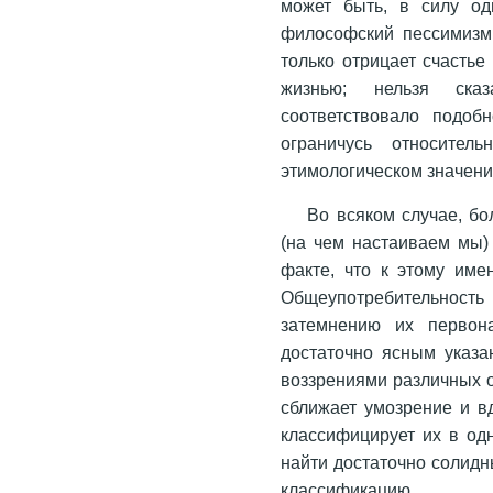
может быть, в силу од
философский пессимизм 
только отрицает счастье
жизнью; нельзя ска
соответствовало подоб
ограничусь относител
этимологическом значени
Во всяком случае, б
(на чем настаиваем мы)
факте, что к этому име
Общеупотребительност
затемнению их первона
достаточно ясным указа
воззрениями различных 
сближает умозрение и в
классифицирует их в одн
найти достаточно солид
классификацию.