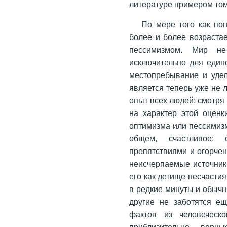
литературе примером том
По мере того как по
более и более возраста
пессимизмом. Мир не
исключительно для едино
местопребывание и уде
является теперь уже не 
опыт всех людей; смотр
на характер этой оцен
оптимизма или пессимизм
общем, счастливое: 
препятствиями и огорчен
неисчерпаемые источник
его как детище несчастия
в редкие минуты и обычны
другие не заботятся е
фактов из человеческ
приблизительно вер