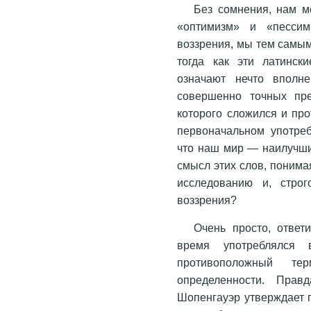
Без сомнения, нам м
«оптимизм» и «пессим
воззрения, мы тем самым
тогда как эти латинск
означают нечто вполне
совершенно точных пре
которого сложился и пр
первоначальном употреб
что наш мир — наилучши
смысл этих слов, поним
исследованию и, стро
воззрения?
Очень просто, отве
время употреблялся 
противоположный те
определенности. Прав
Шопенгауэр утверждает п