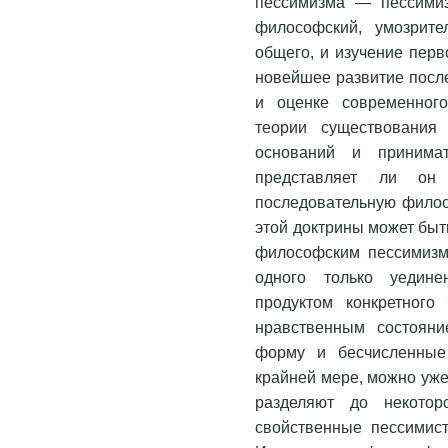
пессимизма — пессимиз
философский, умозрит
общего, и изучение перв
новейшее развитие после
и оценке современног
теории существования 
оснований и принимат
представляет ли он
последовательную филос
этой доктрины может быт
философским пессимизм
одного только уедине
продуктом конкретного
нравственным состоян
форму и бесчисленные 
крайней мере, можно уже
разделяют до некотор
свойственные пессимист