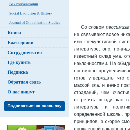
Век глобализации
Social Evolution & History
Journal of Globalization Studies
Со словом
пессимизм
Книги
не связывают вовсе ник
или спекулятивной сис
Ежегодники
литературе, оно, по-ви
Сотрудничество
известный склад ума, о
Где купить
наклонностями. На обыде
постоянно преувеличива
Подписка
готов утверждать, что 
Обратная связь
массой зла, и вечно пов
О нас пишут
страданий, чем счаст
встретить всюду, как 
Подписаться на рассылку
литературы и полит
определенной школы, п
принципов, а скорее смо
врожденной наклонностью