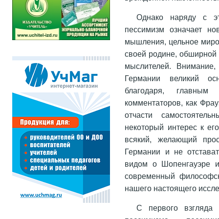
Однако наряду с э
пессимизм означает но
мышления, цельное миров
своей родине, обширной
мыслителей. Внимание,
Германии великий осн
благодаря, главным 
комментаторов, как Фрау
отчасти самостоятель
некоторый интерес к ег
всякий, желающий про
Германии и не отстават
видом о Шопенгауэре и 
современный философск
нашего настоящего иссл
С первого взгляда 