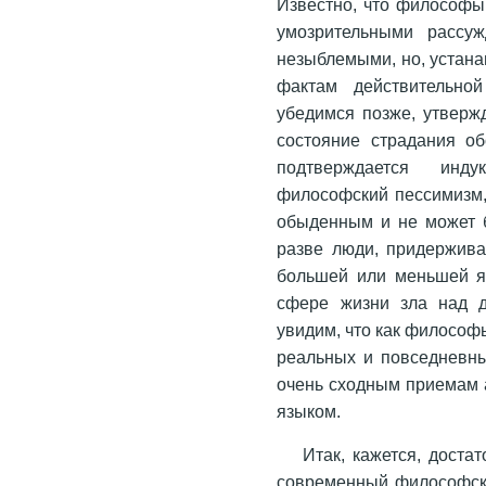
Известно, что философы
умозрительными рассу
незыблемыми, но, устана
фактам действительно
убедимся позже, утвержд
состояние страдания о
подтверждается инд
философский пессимизм, 
обыденным и не может б
разве люди, придержива
большей или меньшей яс
сфере жизни зла над д
увидим, что как философы
реальных и повседневны
очень сходным приемам а
языком.
Итак, кажется, доста
современный философски