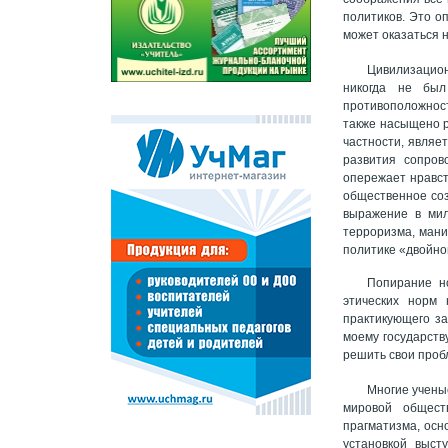
политиков. Это о
может оказаться 
Цивилизацион
никогда не был
противоположност
также насыщено р
частности, являе
развития сопров
опережает нравст
общественное соз
выражение в мил
терроризма, мани
политике «двойно
Попирание н
этических норм 
практикующего за
моему государств
решить свои про
Многие учены
мировой общест
прагматизма, осн
установкой выст