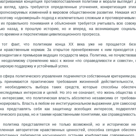
матриваемая концепция противопоставления политики и морали выглядит д
ш взгляд, здесь требуются определенные уточнения, конкретизация эти
прогнозируемых изменений в мировом общественном развитии. Никакая ис
поэтому «одномерный» подход к исключительно сложным и противоречивым 
их правильного понимания и объяснения требуется учитывать всю совокуп
ько назад, в прошлую историю, но и вперед, на возникающие социал
го времени и перспективам цивилизационного прогресса.
н тот факт, что политикам конца XX века уже не прощается безо
 нравственным нормам. За открытое пренебрежение к ним приходится р
езидентам и премьерам ведущих государств мира. Политика, не почувствов
 неодолимому стремлению масс к жизни «по справедливости и совести»,
широкую поддержку и устойчивый успех.
то сфера политического управления подчиняется собственным критериям рац
ь принимаются практические требования жизненной действительности,
ет необходимость выбора таких средств, которые способны обеспе
еследуемых интересов и целей. Но это не означает, что жизнь общества 
 интересами, что политическая власть абсолютно независима от требован
гнорировать. Власть в любом ее институциональном выражении для самосох
на представлять себя как защитницу всеобщих интересов, подкрепля
ического разума, но и такими нравственными понятиями, как справедливость, 
я политика представляется не только возможной, но и исторически нео
епленная авторитетом нравственных ценностей, способна сегодня обеспеч
запутанных лабиринтов насыщенного острыми конфликтами современного 