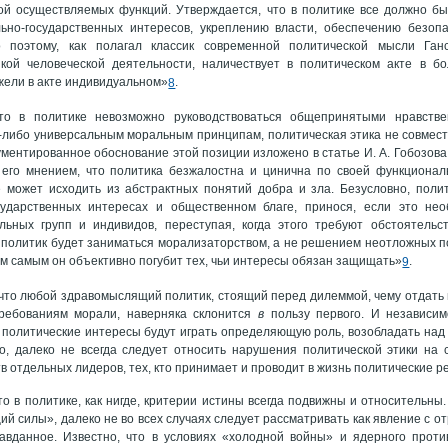
ой осуществляемых функций. Утверждается, что в политике все должно бы
ьно-государственных интересов, укреплению власти, обеспечению безоп
 поэтому, как полагал классик современной политической мысли Ганс
якой человеческой деятельности, наличествует в политическом акте в 
жели в акте индивидуальном»
.
8
что в политике невозможно руководствоваться общепринятыми нравств
-либо универсальным моральным принципам, политическая этика не совмест
ументированное обоснование этой позиции изложено в статье И. А. Гобозова
с его мнением, что политика безжалостна и цинична по своей функционал
е может исходить из абстрактных понятий добра и зла. Безусловно, поли
сударственных интересах и общественном благе, принося, если это нео
льных групп и индивидов, переступая, когда этого требуют обстоятель
 политик будет заниматься морализаторством, а не решением неотложных по
тем самым он объективно погубит тех, чьи интересы обязан защищать»
.
9
что любой здравомыслящий политик, стоящий перед дилеммой, чему отдать
ребованиям морали, наверняка склонится
в
пользу первого. И независим
 политические интересы будут играть определяющую роль, возобладать на
о, далеко не всегда следует относить нарушения политической этики на 
в отдельных лидеров, тех, кто принимает и проводит в жизнь политические 
то в политике, как нигде, критерии истины всегда подвижны и относительны
ций силы», далеко не во всех случаях следует рассматривать как явление с 
авданное. Известно, что в условиях «холодной войны» и ядерного про