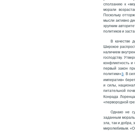
сползанию к «мо
морали возраста
Поскольку отторж
мысли активно ди
хрупким авторит
политиков и заст
В качестве д
Широкое распрост
наличием внутрен
господству. Утве
конфликтность и 
первый закон пр
политики»
. В си
3
императив» берет
и силы, национал
питательной почв
Конрада Лоренца.
«первородной гре
Однако не су
заданным моральн
зла, так и добра,
миролюбивым. «Об