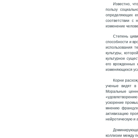
Известно, чт
пользу социальн
определяющих ег
соответствии с 
изменение челове
Степень циви
способности и вр
использования т
культуры, которо
культурное сущес
его врожденных 
изменяющихся ус
Корни расхож
ученые видят в 
Моральные ценно
«удовлетворению
ускорение промыш
мнению французс
активизацию про
нейротическую и
Доминирующе
коллизии между п