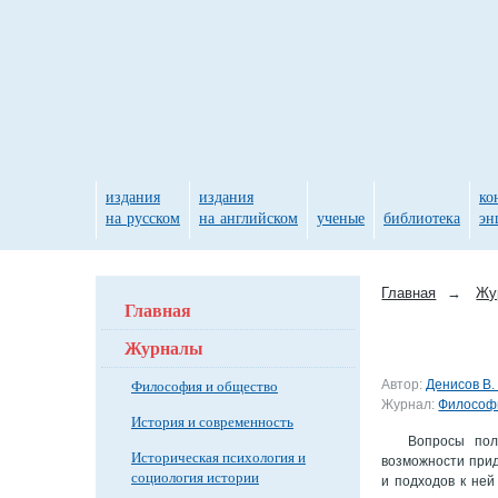
издания
издания
ко
на русском
на английском
ученые
библиотека
эн
Главная
→
Жу
Главная
Журналы
Философия и общество
Автор:
Денисов В. 
Журнал:
Философи
История и современность
Вопросы пол
Историческая психология и
возможности прид
социология истории
и подходов к ней