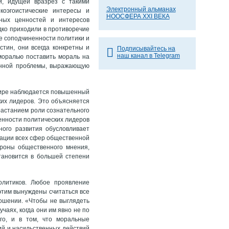
и, идущей вразрез с такими
Электронный альманах
коэгоистические интересы и
НООСФЕРА XXI ВЕКА
ных ценностей и интересов
дко приходили в противоречие
е соподчиненности политики и
стин, они всегда конкретны и
Подписывайтесь на
наш канал в Telegram
моралью поставить мораль на
анной проблемы, выражающую
 мире наблюдается повышенный
ких лидеров. Это объясняется
растанием роли сознательного
енности политических лидеров
ного развития обусловливает
зации всех сфер общественной
ороны общественного мнения,
тановится в большей степени
олитиков. Любое проявление
этим вынуждены считаться все
ошении. «Чтобы не выглядеть
аях, когда они им явно не по
го, и в том, что моральные
й и насильственных действий