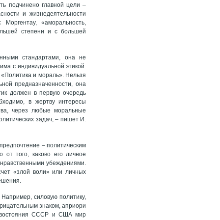
ть подчинено главной цели –
асности и жизнедеятельности
 Моргентау, «аморальность,
большей степени и с большей
енными стандартами, она не
има с индивидуальной этикой.
 «Политика и мораль». Нельзя
ьной предназначенности, она
тик должен в первую очередь
бходимо, в жертву интересы
ства, через любые моральные
литических задач, – пишет И.
 предпочтение – политическим
о от того, каково его личное
д нравственными убеждениями.
счет «злой воли» или личных
решения.
. Например, силовую политику,
отрицательным знаком, априори
тивостояния СССР и США мир