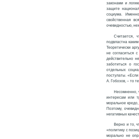
законами и логик
защите национал
социума. Именно
свойственная вс
очевидностью, не
Считается, 
подвластна каким
Теоретически арг
не согласиться 
действительно н
заботиться о го
отдельных социа
постулаты. «Если
А. Гобозов, – то 
Несомненно, 
интересам или т
моральное кредо,
Поэтому, очевидн
негативных качест
Верно и то, ч
«политику с пози
морально не опр