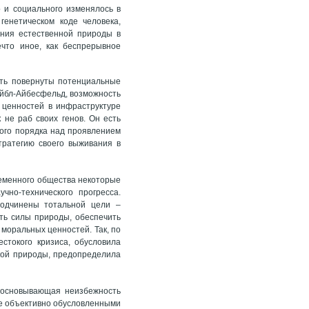
 и социального изменялось в
генетическом коде человека,
ния естественной природы в
что иное, как беспрерывное
ыть повернуты потенциальные
Айбл-Айбесфельд, возможность
 ценностей в инфраструктуре
 не раб своих генов. Он есть
ного порядка над проявлением
тратегию своего выживания в
еменного общества некоторые
чно-технического прогресса.
подчинены тотальной цели –
ть силы природы, обеспечить
моральных ценностей. Так, по
токого кризиса, обусловила
кой природы, предопределила
босновывающая неизбежность
ее объективно обусловленными