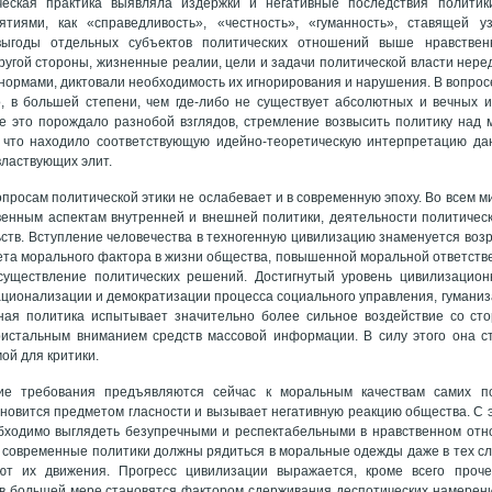
ческая практика выявляла издержки и негативные последствия политик
тиями, как «справедливость», «честность», «гуманность», ставящей уз
выгоды отдельных субъектов политических отношений выше нравствен
ругой стороны, жизненные реалии, цели и задачи политической власти нере
нормами, диктовали необходимость их игнорирования и нарушения. В вопрос
, в большей степени, чем где-либо не существует абсолютных и вечных и
е это порождало разнобой взглядов, стремление возвысить политику над 
, что находило соответствующую идейно-теоретическую интерпретацию д
властвующих элит.
опросам политической этики не ослабевает и в современную эпоху. Во всем
венным аспектам внутренней и внешней политики, деятельности политичес
ств. Вступление человечества в техногенную цивилизацию знаменуется воз
ета морального фактора в жизни общества, повышенной моральной ответств
существление политических решений. Достигнутый уровень цивилизацион
ционализации и демократизации процесса социального управления, гумани
ная политика испытывает значительно более сильное воздействие со ст
ристальным вниманием средств массовой информации. В силу этого она с
ой для критики.
ие требования предъявляются сейчас к моральным качествам самих п
новится предметом гласности и вызывает негативную реакцию общества. С 
обходимо выглядеть безупречными и респектабельными в нравственном отн
 современные политики должны рядиться в моральные одежды даже в тех случ
ют их движения. Прогресс цивилизации выражается, кроме всего проче
в большей мере становятся фактором сдерживания деспотических намерени