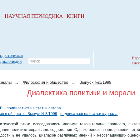
НАУЧНАЯ ПЕРИОДИКА КНИГИ
ндратьевская
Евро
циклопедия
сист
рналы
→
Философия и общество
→
Выпуск №3/1999
Диалектика политики и морали
В.
-
подписаться на статьи автора
я и общество. Выпуск №3/1999
-
подписаться на статьи журнала
итической этики исследовались многими мыслителями прошлого, пыта
ания политике морального содержания. Однако однозначного решения этой
 достичь не удалось. Диапазон различных мнений и несовпадающих оценок