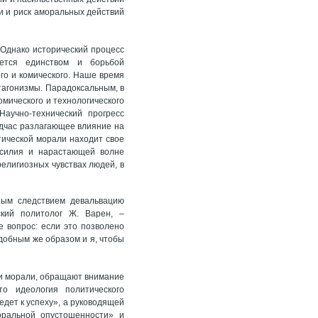
ли и риск аморальных действий
 Однако исторический процесс
ется единством и борьбой
го и комического. Наше время
тагонизмы. Парадоксальным, в
омического и технологического
аучно-технический прогресс
одчас разлагающее влияние на
ической морали находит свое
асилия и нарастающей волне
елигиозных чувствах людей, в
ным следствием девальвацию
ский политолог Ж. Варен, –
 вопрос: если это позволено
добным же образом и я, чтобы
 и морали, обращают внимание
о идеология политического
едет к успеху», а руководящей
оральной опустошенности» и