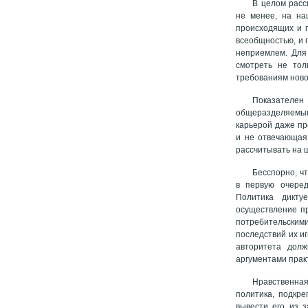
В целом расс
не менее, на на
происходящих и 
всеобщностью, и 
неприемлем. Для 
смотреть не тол
требованиям ново
Показателе
общеразделяемым
карьерой даже пр
и не отвечающая
рассчитывать на 
Бесспорно, ч
в первую очеред
Политика дикту
осуществление пр
потребительскими
последствий их и
авторитета долж
аргументами практ
Нравственна
политика, подкр
вывести его из 