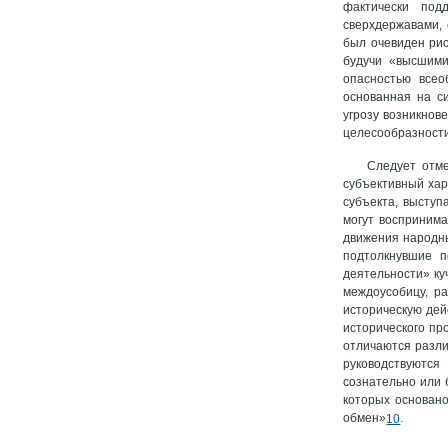
фактически под
сверхдержавами,
был очевиден рис
будучи «высшими
опасностью всео
основанная на с
угрозу возникнов
целесообразности
Следует отме
субъективный хар
субъекта, выступ
могут воспринима
движения народны
подтолкнувшие п
деятельности» ку
междоусобицу, ра
историческую дей
исторического про
отличаются разли
руководствуются
сознательно или 
которых основано
обмен»
.
10