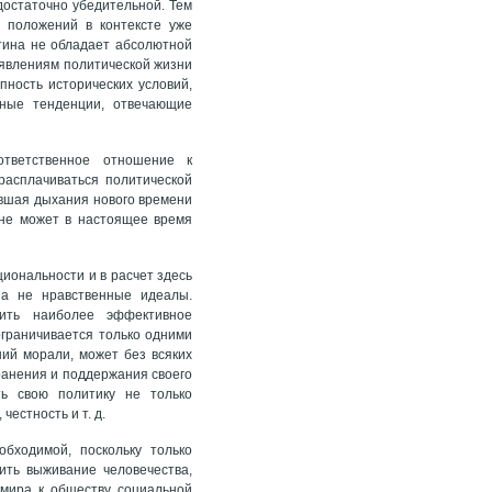
остаточно убедительной. Тем
х положений в контексте уже
тина не обладает абсолютной
явлениям политической жизни
ность исторических условий,
ьные тенденции, отвечающие
тветственное отношение к
асплачиваться политической
авшая дыхания нового времени
 не может в настоящее время
иональности и в расчет здесь
 а не нравственные идеалы.
чить наиболее эффективное
ограничивается только одними
ий морали, может без всяких
ранения и поддержания своего
ть свою политику не только
честность и т. д.
бходимой, поскольку только
ить выживание человечества,
мира к обществу социальной