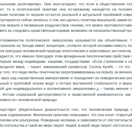
ральному релятивизму». Они констатируют, что если в общественном со
ют, то в политической практике она по-прежнему находится на положе
ение политики от морали остается реальной и актуальной проблемой совр
скутируются сейчас вопросы о том, как сделать политику моральной, каким 
етом морали и безмерным владычеством техники, что можно противопостав
авить их следовать нравственным нормам, возможен ли ненасильственный пр
етерминантов политического аморализма называются как объективные, 
ранение на Западе имеет концепция, согласно которой несовместимость п
не присущих человеческой природе эгоистических и агрессивных инстинктов, 
рждается, что именно благодаря этим врожденным биологическим свойствам
борьба между индивидами, нациями, государствами. «Если стремление к с
иродного мира, – пишет американский профессор Сесиль Крэбб, – то это
лу того, что люди якобы генетически запрограммированы на борьбу за жизнен
 верх над «нравственным императивом» и определяет их поведенческие реа
ьный и групповой эгоизм ведут к потере внутренней стабильности и мора
ой для индивидуального и коллективного аморализма»,
– таково мнение 
4
 Истоки социальной деструктивнести и нравственной конфликтности, как 
ховности» человеческой природы.
ществует убедительных доказательств того, что человеческая природа 
ым содержанием. Жизненная практика показывает, что она носит открытый
 эгоизма или альтруизма. Поведение человека, в зависимости от обстоятельст
стоятельства в такой же мере творят людей, в какой люди творят обстоятел