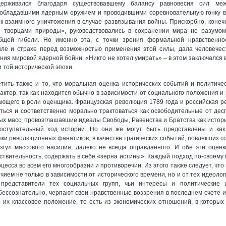
держивался благодаря существовавшему балансу равновесия сил м
 обладавшими ядерным оружием и проводившими соревновательную гонку в
к взаимного уничтожения в случае развязывания войны. Прискорбно, конечн
 творцами природы», руководствовались в сохранении мира не разумом
бщей гибели. Но именно эта, с точки зрения формальной нравственнос
иле и страхе перед возможностью применения этой силы, дала человечес
ения мировой ядерной бойни. «Никто не хотел умирать» – в этом заключался
 той исторической эпохи.
тить также и то, что моральная оценка исторических событий и политиче
актер, так как находится обычно в зависимости от социального положения и
ающего в роли оценщика. Французская революция 1789 года и российская р
ться и соответственно морально трактоваться как освободительные от дес
х масс, провозглашавшие идеалы Свободы, Равенства и Братства как истор
оступательный ход истории. Но они же могут быть представлены и как 
чки революционных фанатиков, в качестве трагических событий, повлекших с
згул массового насилия, далеко не всегда оправданного. И обе эти оцен
ствительность, содержать в себе «зерна истины». Каждый подход по-своему
цесса во всем его многообразии и противоречии. Из этого также следует, чт
чием не только в зависимости от исторического времени, но и от тех идеоло
 представители тех социальных групп, чьи интересы и политические
бессознательно, черпают свои нравственные воззрения в последнем счете и
 их классовое положение, то есть из экономических отношений, в которы