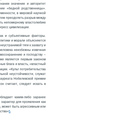
знании значение и авторитет
нии «бедной родственницы».
еменности, в мировой научной
путем преодолеть разрыв между
ить непомерному властолюбию
огресс цивилизации.
так и субъективные факторы.
олитики и морали объясняется
неустранимой тяги к захвату и
 человека неизбежны извечная
амосохранению и господству –
 же является первым законом
ные блага и власть, «властный
кции. «Культ потребительства
льной неустойчивости, служат
лауреата Нобелевской премии
он считает, следует искать в
обладает каким-либо заранее
 характер для проявления как
в, может быть агрессивным или
ьства»
.
5