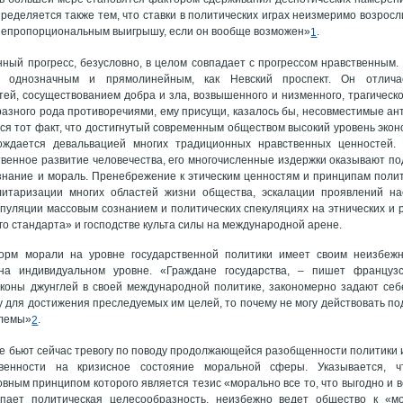
пределяется также тем, что ставки в политических играх неизмеримо возрос
непропорциональным выигрышу, если он вообще возможен»
.
1
ный прогресс, безусловно, в целом совпадает с прогрессом нравственным.
 однозначным и прямолинейным, как Невский проспект. Он отлича
ей, сосуществованием добра и зла, возвышенного и низменного, трагическо
азного рода противоречиями, ему присущи, казалось бы, несовместимые ан
тся тот факт, что достигнутый современным обществом высокий уровень экон
ождается девальвацией многих традиционных нравственных ценностей. Н
венное развитие человечества, его многочисленные издержки оказывают п
нание и мораль. Пренебрежение к этическим ценностям и принципам полит
итаризации многих областей жизни общества, эскалации проявлений н
пуляции массовым сознанием и политических спекуляциях на этнических и р
го стандарта» и господстве культа силы на международной арене.
орм морали на уровне государственной политики имеет своим неизбеж
на индивидуальном уровне. «Граждане государства, – пишет француз
коны джунглей в своей международной политике, закономерно задают себе
у для достижения преследуемых им целей, то почему не могу действовать по
блемы»
.
2
е бьют сейчас тревогу по поводу продолжающейся разобщенности политики
венности на кризисное состояние моральной сферы. Указывается, чт
овным принципом которого является тезис «морально все то, что выгодно и в
упает политическая целесообразность, неизбежно ведет общество к «м