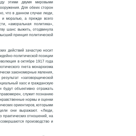
ежду этими двумя мировыми
ооружения. Для обеих сторон
о, что в данном случае люди,
 и моралью, а прежде всего
ти, «аморальная политика»,
тву шанс выжить, отодвинула
 высший принцип политической
ских действий зачастую носит
 идейно-политической позиции
еволюция в октябре 1917 года
потического гнета монархизма
ически закономерные явления,
результат «заговорщической
оциальный хаос и гражданскую
ки будут объективно отражать
 правомерен, служит познанию
о нравственные нормы и оценки
гических ориентиров, которыми
 цели они выражают. «Люди,
з практических отношений, на
х совершаются производство и