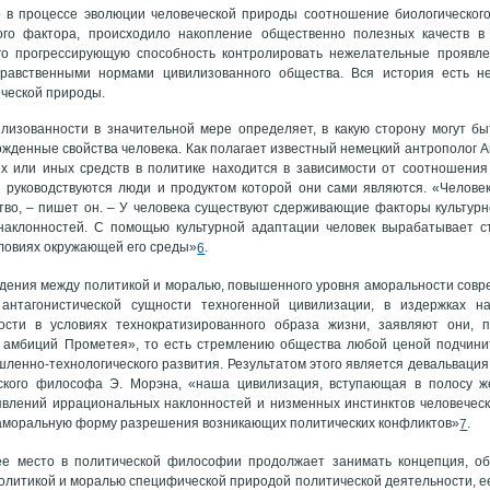
о в процессе эволюции человеческой природы соотношение биологического
ого фактора, происходило накопление общественно полезных качеств в 
о прогрессирующую способность контролировать нежелательные проявле
нравственными нормами цивилизованного общества. Вся история есть не
ческой природы.
лизованности в значительной мере определяет, в какую сторону могут б
ожденные свойства человека. Как полагает известный немецкий антрополог 
ех или иных средств в политике находится в зависимости от соотношения
й руководствуются люди и продуктом которой они сами являются. «Человек
тво, – пишет он. – У человека существуют сдерживающие факторы культур
наклонностей. С помощью культурной адаптации человек вырабатывает с
ловиях окружающей его среды»
.
6
дения между политикой и моралью, повышенного уровня аморальности совр
антагонистической сущности техногенной цивилизации, в издержках нау
сти в условиях технократизированного образа жизни, заявляют они, 
 амбиций Прометея», то есть стремлению общества любой ценой подчини
ленно-технологического развития. Результатом этого является девальвация 
кого философа Э. Морэна, «наша цивилизация, вступающая в полосу жес
явлений иррациональных наклонностей и низменных инстинктов человечес
 аморальную форму разрешения возникающих политических конфликтов»
.
7
е место в политической философии продолжает занимать концепция, о
олитикой и моралью специфической природой политической деятельности, 