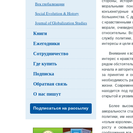
стороны, истори
Век глобализации
моральными поня
конъюнктурные 
Social Evolution & History
большинства. С д
с нравственными 
Journal of Globalization Studies
морали, очевидно
Книги
относительны. Вс
службу политике
Ежегодники
интересы и цели 
Сотрудничество
Внимание к в
интерес к нравст
Где купить
рядом обстоятель
начала и авторит
Подписка
за принятие и о
необходимость ра
Обратная связь
жизни. Современ
находится под п
О нас пишут
открытой и уязвим
Более высок
Подписаться на рассылку
аморальности ста
политики, им не
«голым королем»,
росту и сковыва
соображения все 