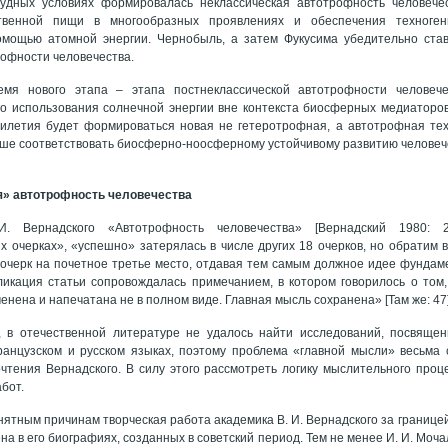
удных условиях формировалась неклассическая автотрофность человече
ственной пищи в многообразных проявлениях и обеспечения техноген
омощью атомной энергии. Чернобыль, а затем Фукусима убедительно став
офности человечества.
емя нового этапа – этапа постнеклассической автотрофности человече
о использования солнечной энергии вне контекста биосферных медиаторов.
илетия будет формироваться новая не гетеротрофная, а автотрофная тех
ше соответствовать биосферно-ноосферному устойчивому развитию человече
я» автотрофность человечества
. Вернадского «Автотрофность человечества» [Вернадский 1980: 2
х очерках», «успешно» затерялась в числе других 18 очерков, но обратим в
очерк на почетное третье место, отдавая тем самым должное идее фундам
ликация статьи сопровождалась примечанием, в котором говорилось о том,
енена и напечатана не в полном виде. Главная мысль сохранена» [Там же: 47]
 в отечественной литературе не удалось найти исследований, посвяще
ранцузском и русском языках, поэтому проблема «главной мысли» весьма 
чтения Вернадского. В силу этого рассмотреть логику мыслительного проц
бот.
ятным причинам творческая работа академика В. И. Вернадского за границей 
а в его биографиях, созданных в советский период. Тем не менее И. И. Мочал