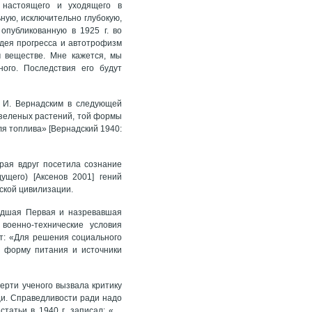
 настоящего и уходящего в
ную, исключительно глубокую,
опубликованную в 1925 г. во
дея прогресса и автотрофизм
м веществе. Мне кажется, мы
ого. Последствия его будут
. И. Вернадским в следующей
 зеленых растений, той формы
для топлива» [Вернадский 1940:
орая вдруг посетила сознание
ущего) [Аксенов 2001] гений
ской цивилизации.
шедшая Первая и назревавшая
оенно-технические условия
т: «Для решения социального
ь форму питания и источники
ерти ученого вызвала критику
щи. Справедливости ради надо
статьи в 1940 г. записал: «…