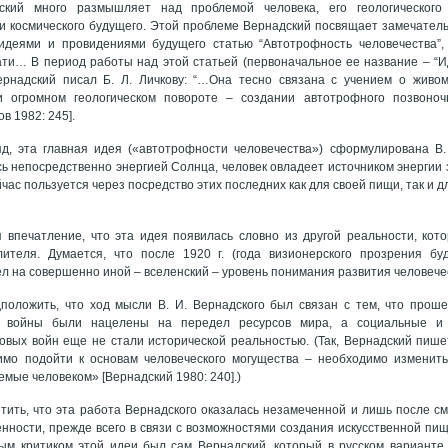
ский много размышляет над проблемой человека, его геологического
 космического будущего. Этой проблеме Вернадский посвящает замечатель
идеями и провидениями будущего статью “Автотрофность человечества”, 
ти… В период работы над этой статьей (первоначальное ее название – “И
Вернадский писал Б. Л. Личкову: “…Она тесно связана с учением о живо
и огромном геологическом повороте – создании автотрофного позвоночн
в 1982: 245].
д, эта главная идея («автотрофности человечества») сформулирована В
ь непосредственно энергией Солнца, человек овладеет источником энергии
йчас пользуется через посредство этих последних как для своей пищи, так и 
 впечатление, что эта идея появилась словно из другой реальности, кот
лителя. Думается, что после 1920 г. (года визионерского прозрения буд
л на совершенно иной – вселенский – уровень понимания развития человече
положить, что ход мысли В. И. Вернадского был связан с тем, что про
 войны были нацелены на передел ресурсов мира, а социальные и в
вых войн еще не стали исторической реальностью. (Так, Вернадский пише
имо подойти к основам человеческого могущества – необходимо изменит
емые человеком» [Вернадский 1980: 240].)
тить, что эта работа Вернадского оказалась незамеченной и лишь после см
нности, прежде всего в связи с возможностями создания искусственной пи
вым критиком этой идеи был сам Вернадский, который в русском варианте 