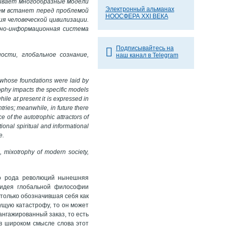
ивает многообразные модели
Электронный альманах
щем встанет перед проблемой
НООСФЕРА XXI ВЕКА
 человеческой цивилизации.
вно-информационная система
Подписывайтесь на
ости, глобальное сознание,
наш канал в Telegram
 whose foundations were laid by
ophy impacts the specific models
ile at present it is expressed in
tries; meanwhile, in future there
 of the autotrophic attractors of
ional spiritual and informational
e.
s, mixotrophy of modern society,
го рода революций нынешняя
 идея глобальной философии
 только обозначившая себя как
ущую катастрофу, то он может
ангажированный заказ, то есть
 в широком смысле слова этот