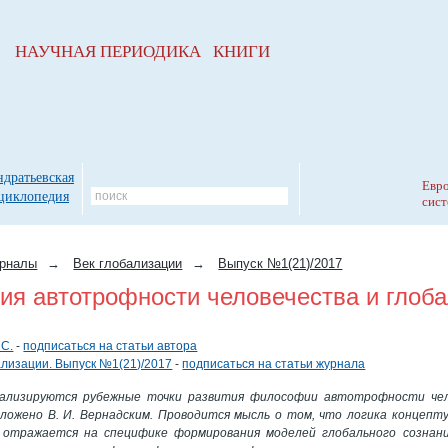
НАУЧНАЯ ПЕРИОДИКА КНИГИ
ндратьевская
Евро
циклопедия
сист
рналы
→
Век глобализации
→
Выпуск №1(21)/2017
я автотрофности человечества и глоба
 С.
-
подписаться на статьи автора
ализации. Выпуск №1(21)/2017
-
подписаться на статьи журнала
ализируются рубежные точки развития философии автотрофности чело
ложено В. И. Вернадским. Проводится мысль о том, что логика концепт
отражается на специфике формирования моделей глобального сознани