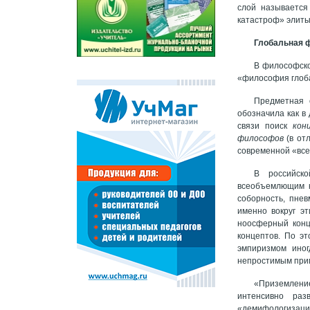
слой называется
катастроф» элиты
Глобальная 
В философско
«философия глоба
Предметная 
обозначила как в 
связи поиск
кон
философов
(в от
современной «все
В российск
всеобъемлющим к
соборность, пне
именно вокруг э
ноосферный конц
концептов. По э
эмпиризмом иног
непростимым прим
«Приземлени
интенсивно раз
«демифологизаци