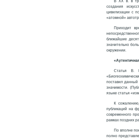
В ХХ в. в тр
создания искус
цивилизации с п
«атомной» автотр
Приходит вр
непосредственног
ближайшие десят
значительно боль
окружении.
«Аутентична
Статья В. И
«Биогеохимически
поставил данный 
значимости. (Пуб
языке статья «изм
К сожалению,
публикаций на ф
современного про
рамках поздних ра
По вполне пон
полно представлен