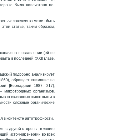
впервые была напечатана по-
ость человечества может быть
в этой статье, таким образом,
означена в оглавлении (ей не
рыта в последней (XXI) главе,
надский подробно анализирует
1860), обращает внимание на
ий [Вернадский 1987: 217],
– миксотрофных организмов,
рывно связанных животных и в
ьности сложные органические
ал в контексте автотрофности.
, с другой стороны, в «книге
ющий источник энергии во всех
ижайшего будущего выяснить