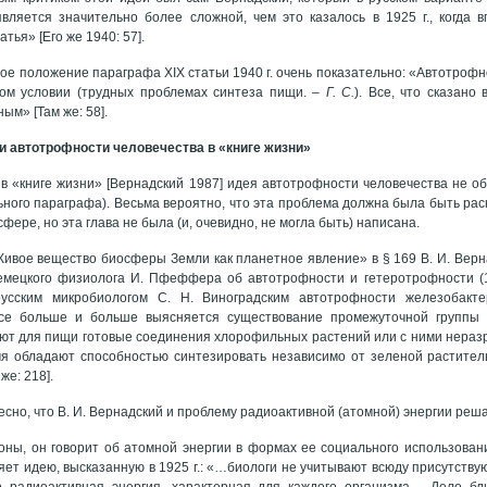
вляется значительно более сложной, чем это казалось в 1925 г., когда 
тья» [Его же 1940: 57].
ое положение параграфа XIX статьи 1940 г. очень показательно: «Автотрофн
том условии (трудных проблемах синтеза пищи. –
Г. С.
). Все, что сказано 
ым» [Там же: 58].
и автотрофности человечества в «книге жизни»
 в «книге жизни» [Вернадский 1987] идея автотрофности человечества не об
ного параграфа). Весьма вероятно, что эта проблема должна была быть раск
ере, но эта глава не была (и, очевидно, не могла быть) написана.
Живое вещество биосферы Земли как планетное явление» в § 169 В. И. Вер
емецкого физиолога И. Пфеффера об автотрофности и гетеротрофности (
русским микробиологом С. Н. Виноградским автотрофности железобактер
все больше и больше выясняется существование промежуточной группы 
ют для пищи готовые соединения хлорофильных растений или с ними нераз
мя обладают способностью синтезировать независимо от зеленой растител
же: 218].
сно, что В. И. Вернадский и проблему радиоактивной (атомной) энергии реш
оны, он говорит об атомной энергии в формах ее социального использования
яет идею, высказанную в 1925 г.: «…биологи не учитывают всюду присутству
 радиоактивная энергия, характерная для каждого организма… Дело бл