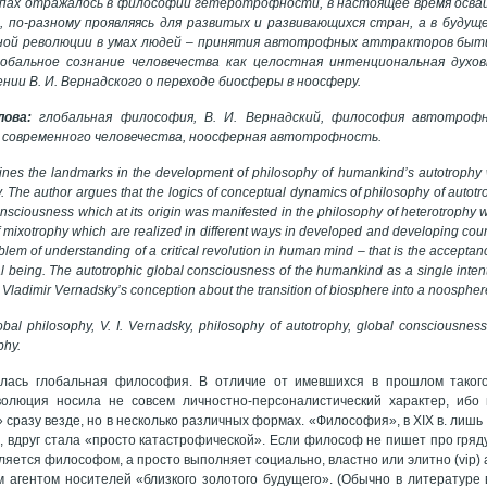
апах отражалось в философии гетеротрофности, в настоящее время осва
 по-разному проявляясь для развитых и развивающихся стран, а в буду
ной революции в умах людей – принятия автотрофных аттракторов бытия
бальное сознание человечества как целостная интенциональная духо
ении В. И. Вернадского о переходе биосферы в ноосферу.
ова:
глобальная философия, В. И. Вернадский, философия автотрофн
современного человечества, ноосферная автотрофность.
fines the landmarks in the development of philosophy of humankind’s autotrophy
. The author argues that the logics of conceptual dynamics of philosophy of autotr
sciousness which at its origin was manifested in the philosophy of heterotrophy wh
of mixotrophy which are realized in different ways in developed and developing coun
blem of understanding of a critical revolution in human mind – that is the acceptance
l being. The autotrophic global consciousness of the humankind as a single intent
Vladimir Vernadsky’s conception about the transition of biosphere into a noospher
obal philosophy, V. I. Vernadsky, philosophy of autotrophy, global consciousnes
phy.
илась глобальная философия. В отличие от имевшихся в прошлом тако
олюция носила не совсем личностно-персоналистический характер, ибо
 сразу везде, но в несколько различных формах. «Философия», в XIX в. лишь
, вдруг стала «просто катастрофической». Если философ не пишет про гряд
вляется философом, а просто выполняет социально, властно или элитно (vip) 
 агентом носителей «близкого золотого будущего». (Обычно в литературе