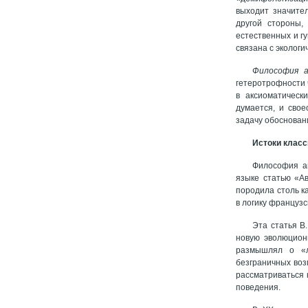
выходит значител
другой стороны,
естественных и г
связана с эколог
Философия 
гетеротрофности 
в аксиоматическ
думается, и сво
задачу обоснован
Истоки класс
Философия ав
языке статью «Ав
породила столь к
в логику француз
Эта статья В
новую эволюционн
размышлял о «л
безграничных воз
рассматриваться 
поведения.