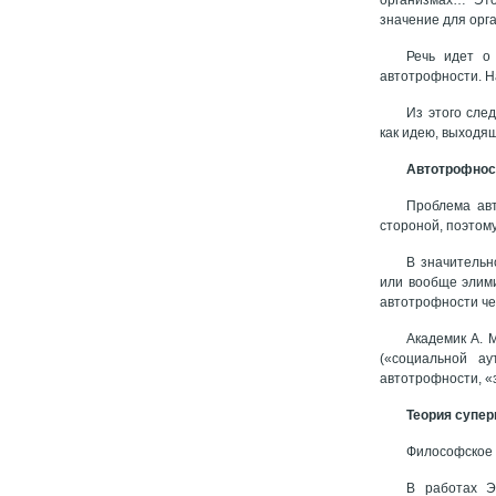
значение для орга
Речь идет о
автотрофности. Н
Из этого сле
как идею, выходя
Автотрофнос
Проблема авт
стороной, поэтом
В значительн
или вообще элими
автотрофности че
Академик А. 
(«социальной а
автотрофности, «з
Теория супе
Философское 
В работах Э