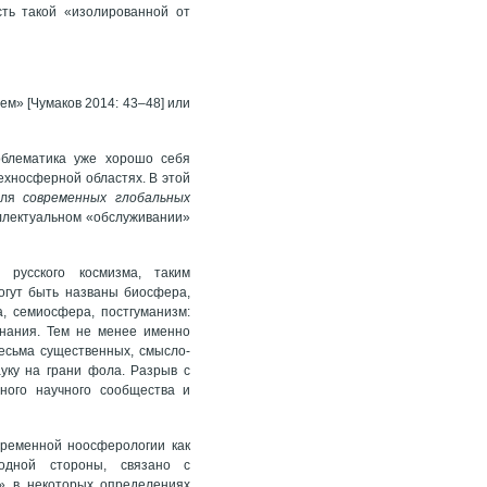
ть такой «изолированной от
м» [Чумаков 2014: 43–48] или
облематика уже хорошо себя
техносферной областях. В этой
для
современных глобальных
еллектуальном «обслуживании»
русского космизма, таким
огут быть названы биосфера,
, семиосфера, постгуманизм:
знания. Тем не менее именно
весьма существенных, смысло-
уку на грани фола. Разрыв с
ного научного сообщества и
ременной ноосферологии как
одной стороны, связано с
» в некоторых определениях