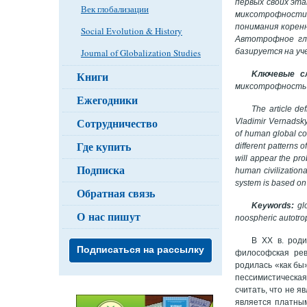
первых своих эт
Век глобализации
миксотрофности,
понимания корен
Social Evolution & History
Автотрофное гло
базируется на уч
Journal of Globalization Studies
Книги
Kлючевые сл
миксотрофность 
Ежегодники
The article de
Сотрудничество
Vladimir Vernadsky
of human global con
Где купить
different patterns 
will appear the pro
Подписка
human civilizationa
system is based on 
Обратная связь
Keywords:
gl
О нас пишут
noospheric autotro
В ХХ в. род
Подписаться на рассылку
философская рев
родилась «как бы»
пессимистическая
считать, что не я
является платным