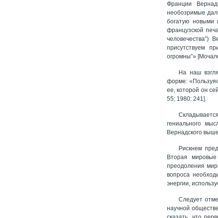
Франции Вернад
необозримые дали
богатую новыми 
французской печа
человечества”) 
присутствуем пр
огромны”» [Мочало
На наш взгля
форме: «Пользуяс
ее, которой он се
55; 1980: 241].
Складывается
гениального мыс
Вернадского выше
Рискнем пред
Вторая мировые
преодоления миро
вопроса необход
энергии, использу
Следует отме
научной обществе
сказать, что пер