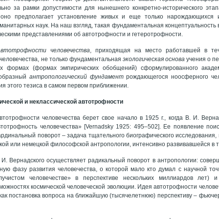
ьно за рамки допустимости для нынешнего конкретно-исторического этапа
 оно предполагает установление живых и еще только нарождающихся 
уманитарных наук. На наш взгляд, такая фундаментальная концептуальность
ическими представлениями об автотрофности и гетеротрофности.
автотрофности человечества
, приходящая на место работавшей в те
человечества, не только фундаментальная
экологическая основа
учения о п
их формах (формах эмпирических обобщений) сформулированного академ
еобразный
антропологический фундамент
рождающегося ноосферного чело
ия этого тезиса в самом первом приближении.
ической и неклассической автотрофности
тотрофности человечества берет свое начало в 1925 г., когда В. И. Вер
тотрофность человечества» [Vernadsky 1925: 495–502]. Ее появление пои
ардинальный поворот – задача тщательного биографического исследования, 
ской или немецкой философской антропологии, интенсивно развивавшейся в т
. И. Вернадского осуществляет радикальный поворот в антропологии: совер
ую фазу развития человечества, о которой мало кто думал с научной точк
учистом человечестве» в перспективе нескольких миллиардов лет) и
можностях космической человеческой эволюции. Идея автотрофности человеч
как постановка вопроса на ближайшую (тысячелетнюю) перспективу – фьюче