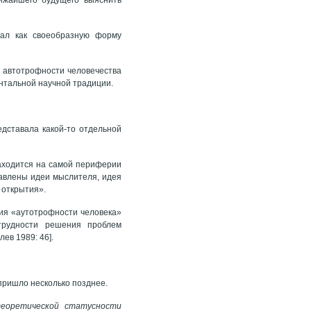
вал как своеобразную форму
ю автотрофности человечества
нтальной научной традиции.
дставала какой-то отдельной
находится на самой периферии
тавлены идеи мыслителя, идея
 открытия».
ния «аутотрофности человека»
трудности решения проблем
ев 1989: 46].
пришло несколько позднее.
еоретической статусности