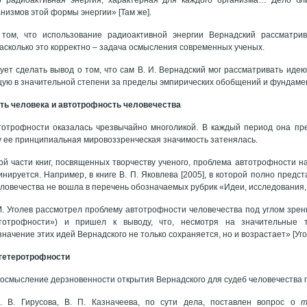
низмов этой формы энергии» [Там же].
 том, что использование радиоактивной энергии Вернадский рассматри
асколько это корректно – задача осмысления современных ученых.
дует сделать вывод о том, что сам В. И. Вернадский мог рассматривать иде
щую в значительной степени за пределы эмпирических обобщений и фундаме
ть человека и автотрофность человечества
отрофности оказалась чрезвычайно многоликой. В каждый период она пре
у ее принципиальная мировоззренческая значимость затенялась.
ой части книг, посвященных творчеству ученого, проблема автотрофности 
нируется. Например, в книге В. П. Яковлева [2005], в которой полно предс
ловечества не вошла в перечень обозначаемых рубрик «Идеи, исследования,
М. Уголев рассмотрел проблему автотрофности человечества под углом зре
утотрофности») и пришел к выводу, что, несмотря на значительные 
начение этих идей Вернадского не только сохраняется, но и возрастает» [Угол
ргетеротрофности
осмысление дерзновенности открытия Вернадского для судеб человечества 
. В. Гирусова, В. П. Казначеева, по сути дела, поставлен вопрос о
т