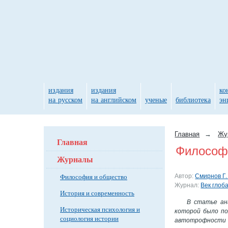
издания
издания
ко
на русском
на английском
ученые
библиотека
эн
Главная
→
Жу
Главная
Философи
Журналы
Философия и общество
Автор:
Смирнов Г.
Журнал:
Век глоб
История и современность
В статье ан
Историческая психология и
которой было по
социология истории
автотрофности 