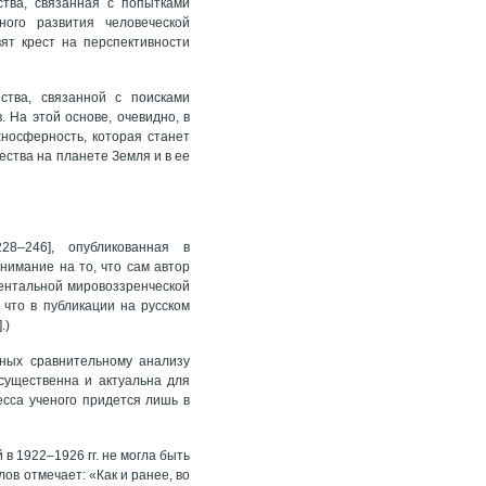
ства, связанная с попытками
ного развития человеческой
ят крест на перспективности
ства, связанной с поисками
 На этой основе, очевидно, в
носферность, которая станет
ства на планете Земля и в ее
28–246], опубликованная в
нимание на то, что сам автор
ентальной мировоззренческой
 что в публикации на русском
.)
нных сравнительному анализу
существенна и актуальна для
есса ученого придется лишь в
в 1922–1926 гг. не могла быть
ов отмечает: «Как и ранее, во