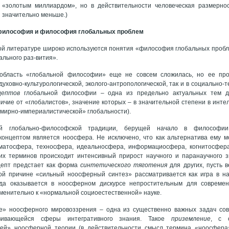
 «золотым миллиардом», но в действительности человеческая размернос
 значительно меньше.)
философия и философия глобальных проблем
й литературе широко используются понятия «философия глобальных пробле
льного раз-вития».
область «глобальной философии» еще не совсем сложилась, но ее пр
духовно-культурологической, эколого-антропологической, так и в социально-
цептов
глобальной философии – одна из предельно актуальных тем 
личие от «глобалистов», значение которых – в значительной степени в инт
мирно-империалистической» глобальности).
ой глобально-философской традиции, берущей начало в философии 
онцептом является ноосфера. Не исключено, что как альтернатива ему м
вматосфера, техносфера, идеальносфера, информациосфера, когнитосфера
тих терминов происходит интенсивный прирост научного и паранаучного 
епт предстает как форма
синтетического тяготения
для других, пусть 
той причине «сильный ноосферный синтез» рассматривается как игра в на
да оказывается в ноосферном дискурсе непростительным для современ
енительно к «нормальной социоестественной» науке.
е» ноосферного мировоззрения – одна из существенно важных задач сов
вивающейся сферы интегративного знания. Такое
приземление
, с 
ей» ноосферной теории (в действительности смысл термина «ноосфера