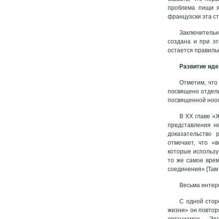
проблема пищи я
французски эта ста
Заключительн
создана и при э
остается правильн
Развитие иде
Отметим, что
посвящено отдель
посвященной ноосф
В ХХ главе «
представления н
доказательство 
отмечает, что «
которые использу
то же самое вре
соединения» [Там 
Весьма интере
С одной стор
жизни» он повтор
организмах… Это