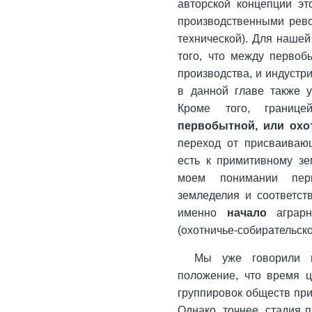
авторской концепции эт
производственными рево
технической). Для нашей
того, что между первоб
производства, и индуст
в данной главе также 
Кроме того, границ
первобытной, или охо
переход от присваиваю
есть к примитивному зе
моем понимании пери
земледелия и соответс
именно
начало
аграрн
(охотничье-собирательск
Мы уже говорили и
положение, что время ц
группировок обществ пр
Однако, точнее, стадия 