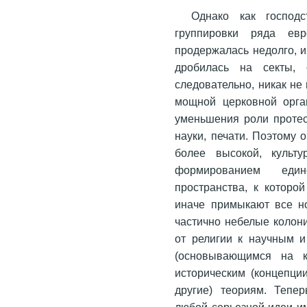
Однако как господс
группировки ряда ев
продержалась недолго, и
дробилась на секты, 
следовательно, никак не
мощной церковной орга
уменьшения роли протес
науки, печати. Поэтому 
более высокой, культу
формированием един
пространства, к которо
иначе примыкают все н
частично небелые колон
от религии к научным и
(основывающимся на к
историческим (концепци
другие) теориям. Тепер
любой серьезной идеи и