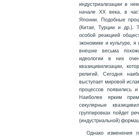
индустриализации в не
начале XX века, в час
Японии. Подобные проц
(Китае, Турции и др.).
особой реакцией общес
экономике и культуре, я
внешне весьма похожи
идеологии в них очен
квазицивилизации, кот
религий. Сегодня наиб
выступает мировой исла
процессов появились и
Наиболее ярким при
секулярные квазициви
группировках пойдет ре
(индустриальной) формац
Однако изменения п