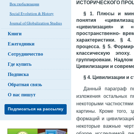
ИСТОРИЧЕСКОГО ПРО
Век глобализации
§ 1. Плюсы и мин
Social Evolution & History
понятия «цивилиз
Journal of Globalization Studies
«цивилизация» и «
Книги
пространственно- вре
характеристики. § 4
Ежегодники
процесса. § 5. Формир
классическую эпоху
Сотрудничество
группировкам. Надлом 
Где купить
Цивилизации и соврем
Подписка
§ 4. Цивилизации и 
Обратная связь
Данный параграф по
О нас пишут
изложения остальных п
некоторыми частностями
Подписаться на рассылку
картины. Кроме того, 
формаций и цивилизаций
некоторые важные черт
обзоре исследуемой ли