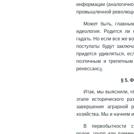
информации (аналогично т
промышленной революци
Может быть, главным
идеология. Родится ли 
гадать. Но если все же в
постулаты будут заключ
придется удивляться, е
поэтичным и трепетным
ренессанс
.
4
§ 5.
Итак, мы выяснили, 
этапе исторического ра
завершения аграрной 
хозяйства. Мы и начнем 
В первобытности с
родов, групп или племен