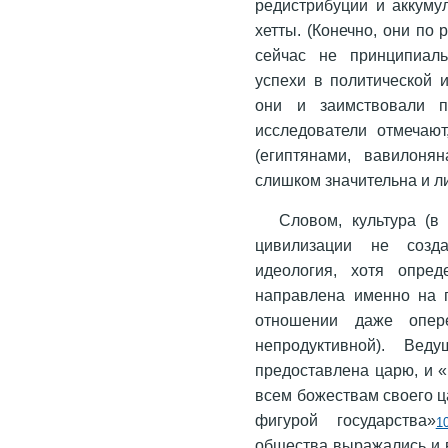
редистрибуции и аккуму
хетты. (Конечно, они по
сейчас не принципиаль
успехи в политической и
они и заимствовали п
исследователи отмечаю
(египтянами, вавилоня
слишком значительна и л
Словом, культура (в
цивилизации не созда
идеология, хотя опре
направлена именно на п
отношении даже опер
непродуктивной). В
предоставлена царю, и «
всем божествам своего ц
фигурой государства»
1
общества выражались и 