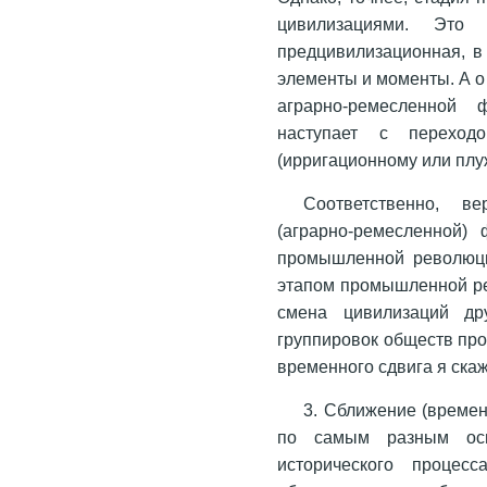
цивилизациями. Это
предцивилизационная, в
элементы и моменты. А о
аграрно-ремесленной 
наступает с перехо
(ирригационному или плу
Соответственно, в
(аграрно-ремесленной)
промышленной революции
этапом промышленной рев
смена цивилизаций др
группировок обществ про
временного сдвига я ска
3. Сближение (време
по самым разным осн
исторического процес