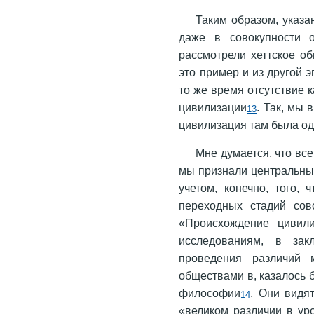
Таким образом, указа
даже в совокупности 
рассмотрели хеттское об
это пример и из другой э
то же время отсутствие к
цивилизации
. Так, мы 
13
цивилизация там была од
Мне думается, что вс
мы признали центральны
учетом, конечно, того,
переходных стадий сов
«Происхождение цивили
исследованиям, в зак
проведения различий 
обществами в, казалось 
философии
. Они видя
14
«великом различии в ур