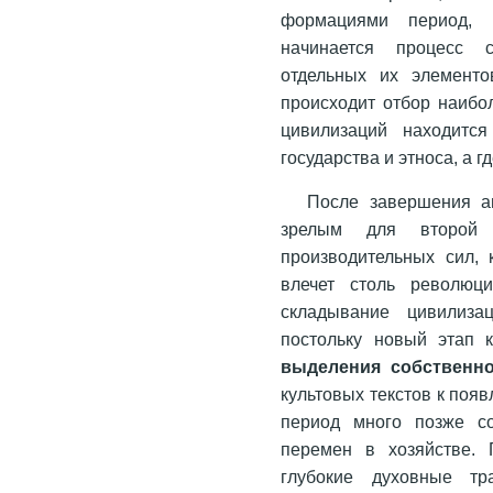
формациями период, к
начинается процесс с
отдельных их элементо
происходит отбор наибол
цивилизаций находитс
государства и этноса, а г
После завершения а
зрелым для второй 
производительных сил, 
влечет столь революци
складывание цивилиза
постольку новый этап 
выделения собственн
культовых текстов к поя
период много позже со
перемен в хозяйстве. 
глубокие духовные т