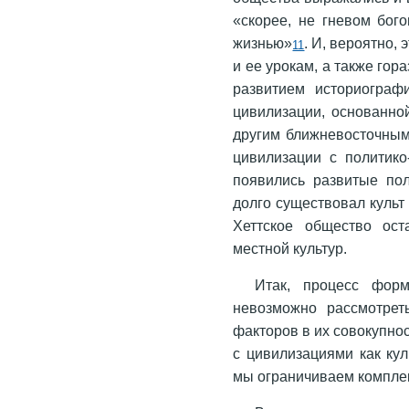
«скорее, не гневом бог
жизнью»
. И, вероятно,
11
и ее урокам, а также го
развитием историограф
цивилизации, основанно
другим ближневосточным
цивилизации с политико
появились развитые пол
долго существовал культ
Хеттское общество ост
местной культур.
Итак, процесс форм
невозможно рассмотрет
факторов в их совокупнос
с цивилизациями как ку
мы ограничиваем комплек