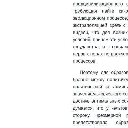
предцивилизационного 
требующая найти како
эволюционном процессе,
экстраполяцией зрелых
видели, что для возни
условий, причем эти усл
государства, и с социа
первых порах не расчле
процессов.
Поэтому для образо
баланс между политиче
политической и админ
значением жреческого со
достичь оптимальных соч
думается, что у кельто
сторону чрезмерной р
препятствовало обр