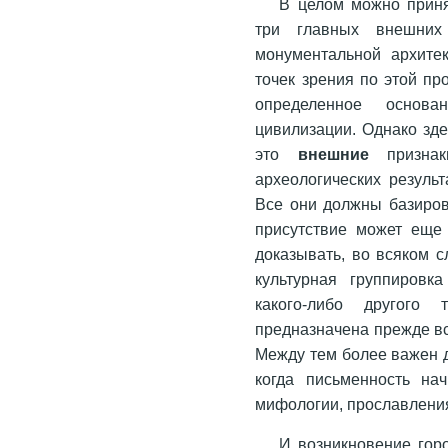
В целом можно приня
три главных внешних 
монументальной архите
точек зрения по этой пр
определенное основ
цивилизации. Однако зде
это
внешние
признак
археологических результ
Все они должны базиров
присутствие может еще 
доказывать, во всяком с
культурная группировк
какого-либо другого 
предназначена прежде вс
Между тем более важен 
когда письменность на
мифологии, прославления
И возникновение гор