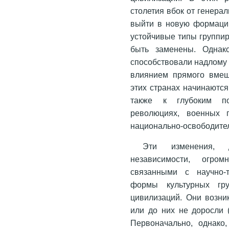
столетия вбок от генера
выйти в новую формацию
устойчивые типы группир
быть заменены. Однак
способствовали надлому 
влиянием прямого вмеш
этих странах начинаютс
также к глубоким по
революциях, военных п
национально-освободитель
Эти изменения, д
независимости, огро
связанными с научно-
формы культурных гр
цивилизаций. Они возни
или до них не доросли 
Первоначально, однако