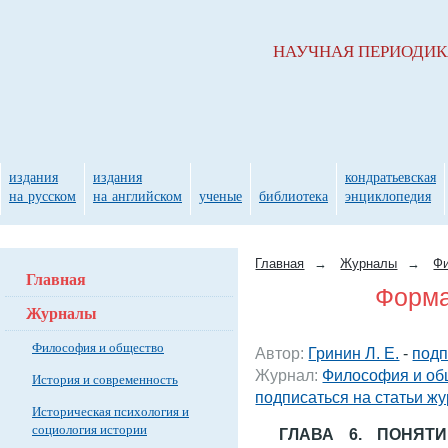
НАУЧНАЯ ПЕРИОДИ
издания
издания
кондратьевская
на русском
на английском
ученые
библиотека
энциклопедия
Главная
→
Журналы
→
Фи
Главная
Форма
Журналы
Философия и общество
Автор:
Гринин Л. Е.
-
подп
Журнал:
Философия и об
История и современность
подписаться на статьи ж
Историческая психология и
социология истории
ГЛАВА 6. ПОНЯТ