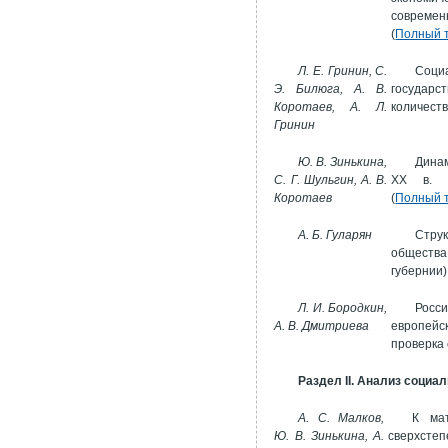
современ
(
Полный 
Л. Е. Гринин, С.
Соци
Э. Билюга, А. В.
госуда
Коротаев, А. Л.
количеств
Гринин
Ю. В. Зинькина,
Динам
С. Г. Шульгин, А. В.
ХХ в. О
Коротаев
(
Полный 
А. Б. Гуларян
Струк
общества
губернии)
Л. И. Бородкин,
Росси
А. В. Дмитриева
европейск
проверка 
Раздел II. Анализ социа
А. С. Малков,
К ма
Ю. В. Зинькина, А.
сверхсте