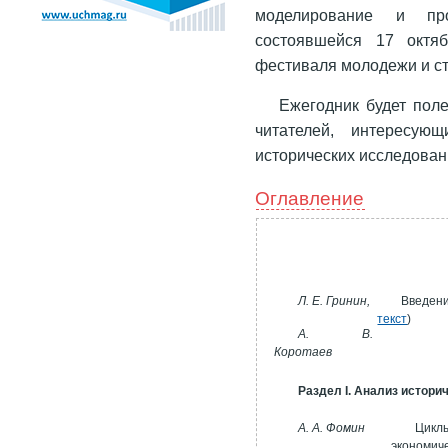
моделирование и прог
состоявшейся 17 октя
фестиваля молодежи и ст
Ежегодник будет поле
читателей, интересую
исторических исследован
Оглавление
Л. Е. Гринин,
Введени
текст
)
А. В.
Коротаев
Раздел I. Анализ истори
А. А. Фомин
Цикл
экономиче