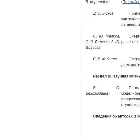
В. Коротаев
(
Полный т
Д. С. Жуков
Прим
критичн
активности
С. Ю. Малков,
Энер
С. Э. Билюга, А. Ю.
развитие:
Власова
С. В. Кобзева
Элект
демократи
Раздел III. Научная жизн
В. О.
Пан
Беклямишев
моделир
процессо
студентов 
Сведения об авторах
(
По