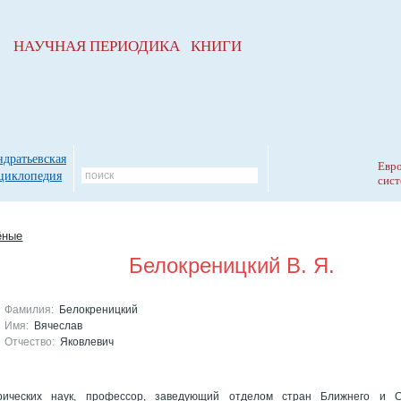
НАУЧНАЯ ПЕРИОДИКА КНИГИ
ндратьевская
Евро
циклопедия
сист
ёные
Белокреницкий В. Я.
Фамилия:
Белокреницкий
Имя:
Вячеслав
Отчество:
Яковлевич
рических наук, профессор, заведующий отделом стран Ближнего и С