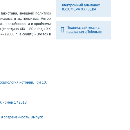
Электронный альманах
НООСФЕРА XXI ВЕКА
Пакистана, внешней политики
ислама и экстремизма. Автор
истан: особенности и проблемы
Подписывайтесь на
 (середина ХIХ – 80-е годы ХХ
наш канал в Telegram
» (2008 г., в соавт.) «Восток в
социология истории. Том 10,
, номер 1 / 2013
 и современность. Выпуск