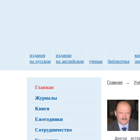
издания
издания
ко
на русском
на английском
ученые
библиотека
эн
Главная
→
Уч
Главная
Журналы
Книги
Ежегодники
Сотрудничество
Доктор исто