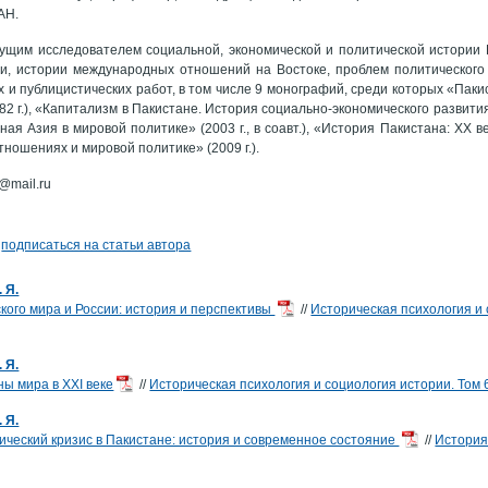
АН.
ущим исследователем социальной, экономической и политической истории 
и, истории международных отношений на Востоке, проблем политического 
х и публицистических работ, в том числе 9 монографий, среди которых «Пак
2 г.), «Капитализм в Пакистане. История социально-экономического развития
жная Азия в мировой политике» (2003 г., в соавт.), «История Пакистана: ХХ век
ношениях и мировой политике» (2009 г.).
y@mail.ru
а
подписаться на статьи автора
 Я.
кого мира и России: история и перспективы
//
Историческая психология и 
 Я.
ы мира в XXI веке
//
Историческая психология и социология истории. Том 6
 Я.
ический кризис в Пакистане: история и современное состояние
//
История