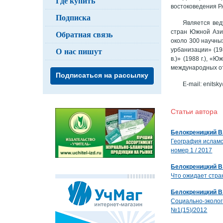
Где купить
востоковедения Р
Подписка
Является вед
стран Южной Ази
Обратная связь
около 300 научны
О нас пишут
урбанизации» (198
в.)» (1988 г.), «Ю
международных от
Подписаться на рассылку
E-mail: enitsk
Статьи автор
Белокреницкий В.
География исламс
номер 1 / 2017
Белокреницкий В.
Что ожидает стран
Белокреницкий В.
Социально-эколог
№1(15)/2012