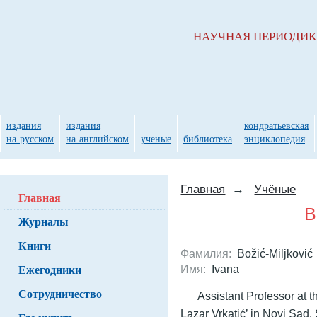
НАУЧНАЯ ПЕРИОДИ
издания
издания
кондратьевская
на русском
на английском
ученые
библиотека
энциклопедия
Главная
→
Учёные
Главная
B
Журналы
Книги
Фамилия:
Božić-Miljković
Ежегодники
Имя:
Ivana
Сотрудничество
Assistant Professor at 
Lazar Vrkatić’ in Novi Sad.