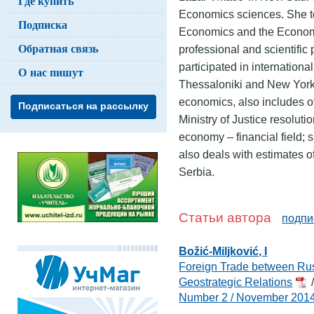
Где купить
Economics sciences. She te
Подписка
Economics and the Economic
Обратная связь
professional and scientifi
participated in internation
О нас пишут
Thessaloniki and New York. 
economics, also includes o
Подписаться на рассылку
Ministry of Justice resoluti
economy – financial field; 
also deals with estimates of
Serbia.
Статьи автора
подпи
Božić-Miljković, I
Foreign Trade between Russ
Geostrategic Relations
/
Number 2 / November 201