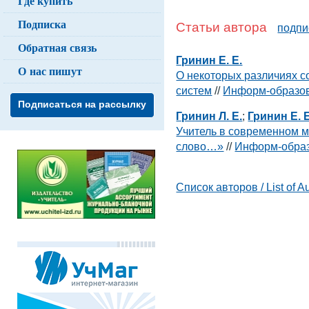
Где купить
Подписка
Статьи автора
подпи
Обратная связь
Гринин Е. Е.
О нас пишут
О некоторых различиях с
систем
//
Информ-образов
Подписаться на рассылку
Гринин Л. Е.
;
Гринин Е. Е
Учитель в современном м
слово…»
//
Информ-образ
Список авторов / List of A