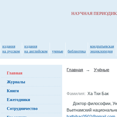
НАУЧНАЯ ПЕРИОДИ
издания
издания
кондратьевская
на русском
на английском
ученые
библиотека
энциклопедия
Главная
→
Учёные
Главная
Журналы
Книги
Фамилия:
Ха Тхи Бак
Ежегодники
Доктор философии, Ун
Сотрудничество
Вьетнамский национальный
hathibac0502@gmail.com
.