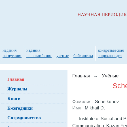
НАУЧНАЯ ПЕРИОДИ
издания
издания
кондратьевская
на русском
на английском
ученые
библиотека
энциклопедия
Главная
→
Учёные
Главная
Sche
Журналы
Книги
Фамилия:
Schelkunov
Ежегодники
Имя:
Mikhail D.
Сотрудничество
Institute of Social and
Communication, Kazan Fede