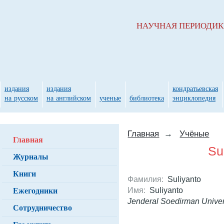
НАУЧНАЯ ПЕРИОДИ
издания
издания
кондратьевская
на русском
на английском
ученые
библиотека
энциклопедия
Главная
→
Учёные
Главная
Su
Журналы
Книги
Фамилия:
Suliyanto
Ежегодники
Имя:
Suliyanto
Jenderal Soedirman Univer
Сотрудничество