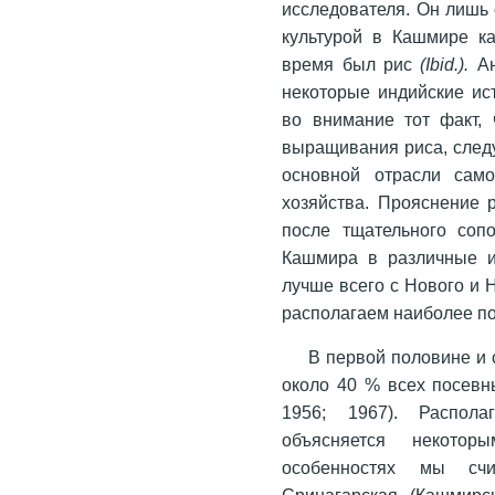
исследователя. Он лишь 
культурой в Кашмире к
время был рис
(
Ibid
.).
Ан
некоторые индийские ис
во внимание тот факт, 
выращивания риса, следу
основной отрасли сам
хозяйства. Прояснение 
после тщательного сопо
Кашмира в различные и
лучше всего с Нового и
располагаем наиболее п
В первой половине и 
около 40 % всех посев
1956; 1967). Распола
объясняется некото
особенностях мы счи
Сринагарская (Кашмирс