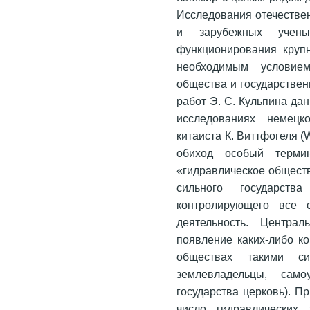
Исследования отечествен
и зарубежных учены
функционирования круп
необходимым условием
общества и государстве
работ Э. С. Кульпина да
исследованиях немецко
китаиста К. Виттфогеля (W
обиход особый термин
«гидравлическое обществ
сильного государств
контролирующего все 
деятельность. Центра
появление каких-либо к
обществах такими с
землевладельцы, само
государства церковь). П
число гидравлических 