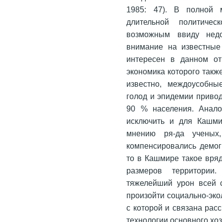
1985: 47). В полной 
длительной политичес
возможным ввиду недо
внимание на известные
интересен в данном от
экономика которого такж
известно, междоусобн
голод и эпидемии привод
90 % населения. Анало
исключить и для Кашми
мнению ря-да ученых
компенсировались демог
то в Кашмире такое вря
размеров территории
тяжелейший урон всей 
произойти социально-эко
с которой и связана ра
технологии основного хо