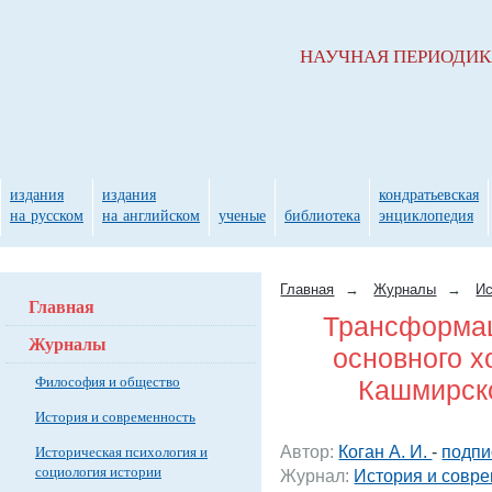
НАУЧНАЯ ПЕРИОДИ
издания
издания
кондратьевская
на русском
на английском
ученые
библиотека
энциклопедия
Главная
→
Журналы
→
Ис
Главная
Трансформац
Журналы
основного х
Философия и общество
Кашмирско
История и современность
Автор:
Коган А. И.
-
подпи
Историческая психология и
социология истории
Журнал:
История и совре