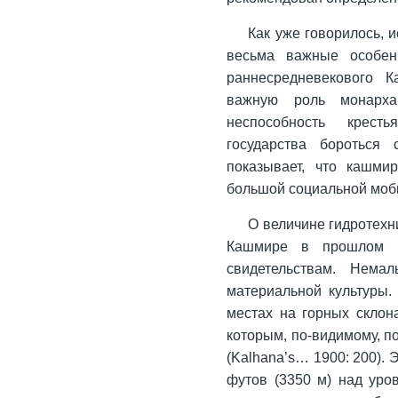
Как уже говорилось, 
весьма важные особен
раннесредневекового К
важную роль монарха 
неспособность кресть
государства бороться
показывает, что кашми
большой социальной моб
О величине гидротехн
Кашмире в прошлом м
свидетельствам. Нема
материальной культуры.
местах на горных склон
которым, по-видимому, п
(Kalhana’s… 1900: 200). 
футов (3350 м) над уро