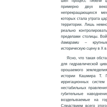
шел процесс гибели це
примерно двух век
непрекращающихся меж
которых стала утрата ца
территории. Лишь немн
реально контролирова
пределами столицы. Во
дамарами
– крупными
историческую сцену в X в
Ясно, что такая обст
для гидравлической цив
орошаемого земледелия
истории Кашмира Т. П
ирригационных систем
нестабильных правлени
губительные наводнен
возделываемые на го
Следствием всего этог