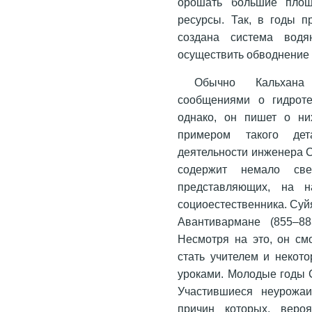
орошать большие площ
ресурсы. Так, в годы п
создана система водя
осуществить обводнение
Обычно Кальхана 
сообщениями о гидроте
однако, он пишет о н
примером такого дет
деятельности инженера С
содержит немало све
представляющих, на н
социоестественника. Суй
Авантивармане (855–8
Несмотря на это, он см
стать учителем и некот
уроками. Молодые годы 
Участившиеся неурожаи
причин которых, веро