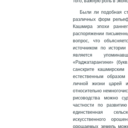
того, важную роль в экон
Были ли подобная ст
различных форм рельеф
Кашмира эпохи ранне
распоряжении письменны
вопрос, что объясняе
источником по истории
является упомина
«Раджатарангини» (букв
санскрите кашмирским 
естественным образом 
личной жизни царей и
относительно немногочис
рисоводства можно су
частности по развити
единственная сельс
искусственного ороше
орошаемых земель можн