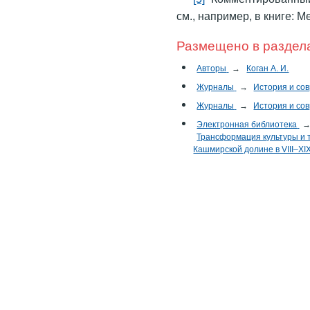
см., например, в книге: M
Размещено в раздел
Авторы
→
Коган А. И.
Журналы
→
История и со
Журналы
→
История и со
Электронная библиотека
Трансформация культуры и т
Кашмирской долине в VIII–XIX