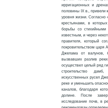
ирригационных и дрена
половины IX в., привели
уровня жизни. Согласно 
крестьянами, в которых
борьбы со стихийными 
известным, и через неко
правителя, который сог
покровительством царя А
Джелама от валунов, 
вызвавших разлив реки
осуществил целый ряд ги
строительство дамб,
искусственных русел Дж
реке и уменьшить опасно
каналов, благодаря ко
долине. После заве
исследование почв, в р
рекомендован определен