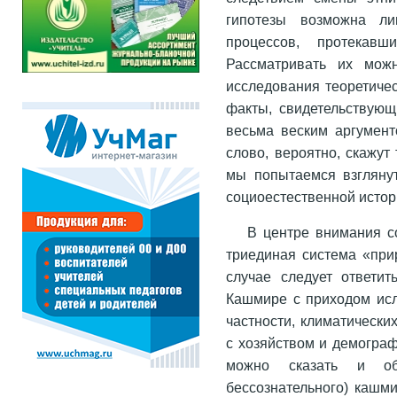
гипотезы возможна ли
процессов, протека
Рассматривать их можн
исследования теоретиче
факты, свидетельствующи
весьма веским аргумент
слово, вероятно, скажут
мы попытаемся взгляну
социоестественной истор
В центре внимания со
триединая система «при
случае следует ответит
Кашмире с приходом исл
частности, климатически
с хозяйством и демограф
можно сказать и об 
бессознательного) кашми