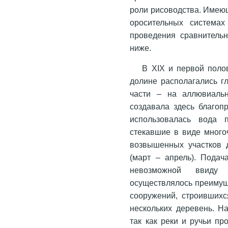
роли рисоводства. Имею
оросительных система
проведения сравнительн
ниже.
В XIX и первой пол
долине располагались г
части – на аллювиаль
создавала здесь благоп
использовалась вода 
стекавшие в виде много
возвышенных участков 
(март – апрель). Пода
невозможной ввиду
осуществлялось преимущ
сооружений, строивших
нескольких деревень. Н
так как реки и ручьи пр