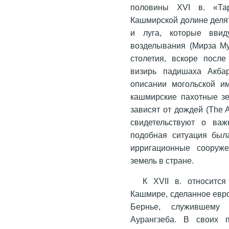
половины XVI в. «Тар
Кашмирской долине делят
и луга, которые вви
возделывания (Мирза Му
столетия, вскоре посл
визирь падишаха Акба
описании могольской и
кашмирские пахотные зе
зависят от дождей (The 
свидетельствуют о важ
подобная ситуация была
ирригационные сооруже
земель в стране.
К XVII в. относитс
Кашмире, сделанное евр
Бернье, служившему 
Аурангзеба. В своих 