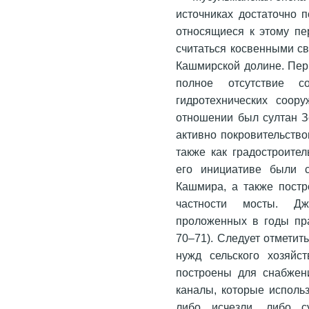
источниках достаточно п
относящиеся к этому пе
считаться косвенными с
Кашмирской долине. Перв
полное отсутствие с
гидротехнических соор
отношении был султан Зе
активно покровительств
также как градостроите
его инициативе были с
Кашмира, а также постр
частности мосты. Дж
проложенных в годы пра
70–71). Следует отметит
нужд сельского хозяйс
построены для снабжен
каналы, которые исполь
либо исчезли, либо су