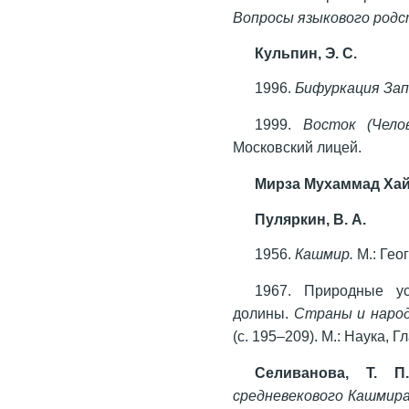
Вопросы языкового род
Кульпин, Э. С.
1996.
Бифуркация Зап
1999.
Восток (Чело
Московский лицей.
Мирза Мухаммад Хай
Пуляркин, В. А.
1956.
Кашмир.
М.: Гео
1967. Природные у
долины.
Страны и наро
(с. 195–209). М.: Наука, 
Селиванова, Т. 
средневекового Кашмир