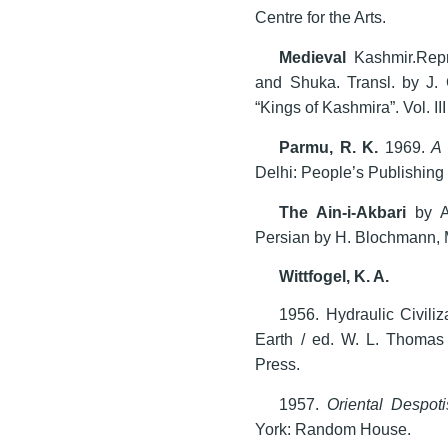
Centre for the Arts.
Medieval
Kashmir.Repr
and Shuka. Transl. by J. 
“Kings of Kashmira”. Vol. II
Parmu, R. K.
1969.
A
Delhi: People’s Publishing
The Ain-i-Akbari
by Ab
Persian by H. Blochmann, M. 
Wittfogel, K. A.
1956. Hydraulic Civiliz
Earth / ed. W. L. Thomas 
Press.
1957.
Oriental Despot
York: Random House.