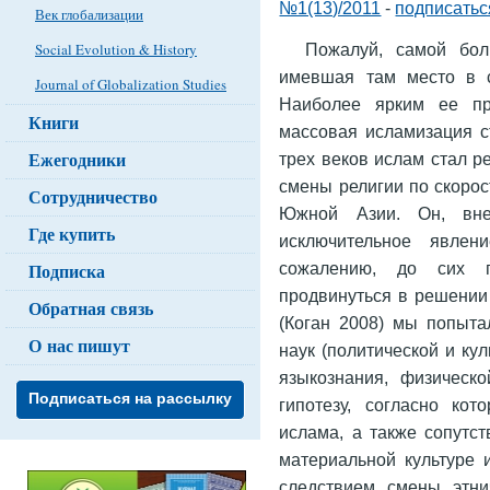
№1(13)/2011
-
подписатьс
Век глобализации
Пожалуй, самой бол
Social Evolution & History
имевшая там место в с
Journal of Globalization Studies
Наиболее ярким ее пр
Книги
массовая исламизация ст
Ежегодники
трех веков ислам стал р
смены религии по скорос
Сотрудничество
Южной Азии. Он, вне 
Где купить
исключительное явлен
сожалению, до сих п
Подписка
продвинуться в решении
Обратная связь
(Коган 2008) мы попыта
О нас пишут
наук (политической и ку
языкознания, физическо
Подписаться на рассылку
гипотезу, согласно ко
ислама, а также сопутс
материальной культуре 
следствием смены этни