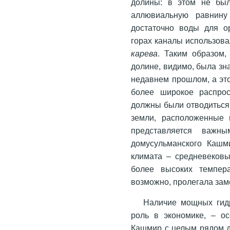
долины: в этом не был
аллювиальную равнину
достаточно воды для о
горах каналы использов
карева
. Таким образом
долине, видимо, была зн
недавнем прошлом, а это
более широкое распрос
должны были отводиться 
земли, расположенные 
представляется важны
домусульманского Кашми
климата – средневековы
более высоких темпера
возможно, пролегала за
Наличие мощных гид
роль в экономике, – о
Кашмир с целым рядом д