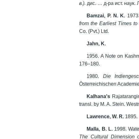
в.).
дис. … д-ра ист. наук. 
Bamzai
,
P. N. K.
1973
from the Earliest Times to
Co. (Pvt.) Ltd.
Jahn, K.
1956. A Note on Kashm
176–180.
1980.
Die Indienges
Österreichischen Academie
Kalhana's
Rajatarangin
transl. by M. A. Stein. West
Lawrence, W. R.
1895.
Malla, B. L.
1998. Wate
The Cultural Dimension o