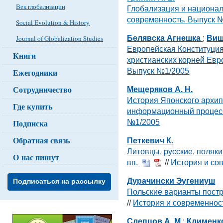
Век глобализации
Глобализация и национа
современность. Выпуск 
Social Evolution & History
Белявска Агнешка
;
Виш
Journal of Globalization Studies
Европейская Конституция:
Книги
христианских корней Ев
Выпуск №1/2005
Ежегодники
Сотрудничество
Мещеряков А. Н.
История Японского архип
Где купить
информационный процес
Подписка
№1/2005
Обратная связь
Петкевич К.
Литовцы, русские, поляки
О нас пишут
вв.
//
История и со
Дурачински Эугениуш
Подписаться на рассылку
Польские варианты пост
//
История и современнос
Слепцов А. М.
;
Клименко