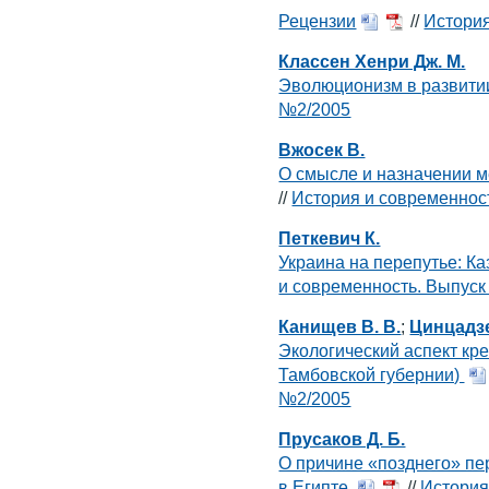
Рецензии
//
История
Классен Хенри Дж. М.
Эволюционизм в развит
№2/2005
Вжосек В.
О смысле и назначении 
//
История и современнос
Петкевич К.
Украина на перепутье: Ка
и современность. Выпус
Канищев В. В.
;
Цинцадзе
Экологический аспект кр
Тамбовской губернии)
№2/2005
Прусаков Д. Б.
О причине «позднего» пе
в Египте
//
История