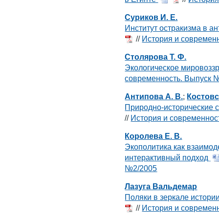
Суриков И. Е.
Институт остракизма в а
//
История и современ
Столярова Т. Ф.
Экологическое мировоззр
современность. Выпуск 
Антипова А. В.
;
Костовс
Природно-исторические с
//
История и современнос
Королева Е. В.
Экополитика как взаимод
интерактивный подход
№2/2005
Лазуга Вальдемар
Поляки в зеркале истори
//
История и современ