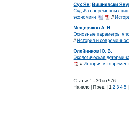
Сух Ян
;
Вишневски Ян
Судьба современных цив
экономики
//
Истор
Мещеряков А. Н.
Основные параметры япо
//
История и современнос
Олейников Ю. В.
Экологическая детермин
//
История и современ
Статьи 1 - 30 из 576
Начало | Пред. |
1
2
3
4
5