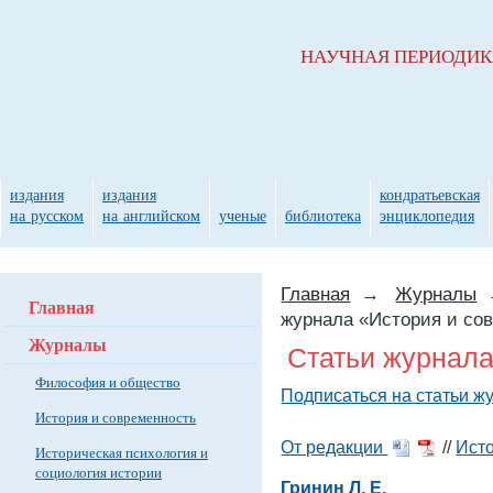
НАУЧНАЯ ПЕРИОДИ
издания
издания
кондратьевская
на русском
на английском
ученые
библиотека
энциклопедия
Главная
→
Журналы
Главная
журнала «История и со
Журналы
Статьи журнала
Философия и общество
Подписаться на статьи ж
История и современность
От редакции
//
Ист
Историческая психология и
социология истории
Гринин Л. Е.