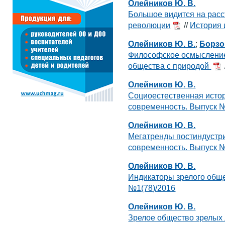
Олейников Ю. В.
Большое видится на расс
революции
//
История 
Олейников Ю. В.
;
Борзов
Философское осмысление
общества с природой
Олейников Ю. В.
Социоестественная исто
современность. Выпуск №
Олейников Ю. В.
Мегатренды постиндустр
современность. Выпуск №
Олейников Ю. В.
Индикаторы зрелого общ
№1(78)/2016
Олейников Ю. В.
Зрелое общество зрелых