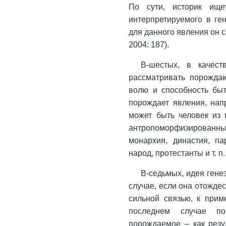
По сути, историк ище
интерпретируемого в ген
для данного явления он 
2004: 187).
В-шестых, в качес
рассматривать порождаю
волю и способность быт
порождает явления, нап
может быть человек из 
антропоморфизированны
монархия, династия, па
народ, протестанты и т. п.
В-седьмых, идея гене
случае, если она отожде
сильной связью, к прим
последнем случае п
порождаемое – как резу