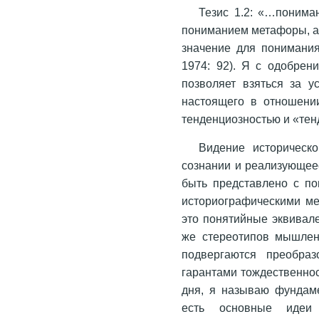
Тезис 1.2: «…понима
пониманием метафоры, а
значение для понимания
1974: 92). Я с одобрен
позволяет взяться за у
настоящего в отношени
тенденциозностью и «те
Видение историческ
сознании и реализующее
быть представлено с п
историографическими м
это понятийные эквивал
же стереотипов мышлени
подвергаются преобра
гарантами тождественнос
дня, я называю фундам
есть основные идеи 