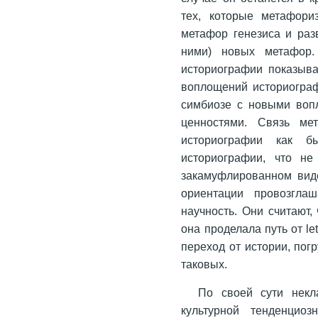
тех, которые метафори
метафор генезиса и раз
ними) новых метафор.
историографии показыва
воплощений историограф
симбиозе с новыми воп
ценностями. Связь ме
историографии как б
историографии, что не
закамуфлированном виде
ориентации провозглаш
научность. Они считают,
она проделала путь от let
переход от истории, пог
таковых.
По своей сути некл
культурной тенденциоз