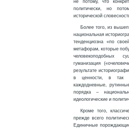
не потому, что конкре
политически, но пот
исторической словесност
Более того, из вышеп
национальная историогра
тенденциозна «по свое
метафорам, которые побу
человекоподобных с
гуманизация («очеловеч
результате историограф
в ценности, в так н
каждодневные, рутинны
порядка – национальны
идеологические и политич
Кроме того, классич
прежде всего политичес
Единичные порождающие 