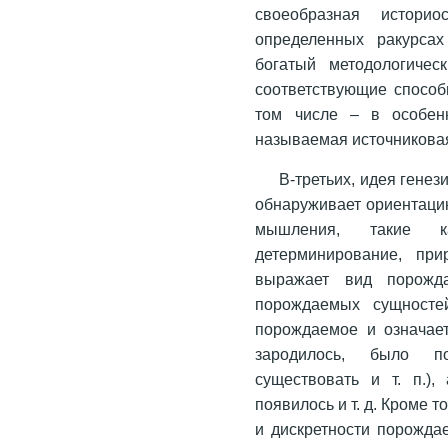
своеобразная истори
определенных ракурсах
богатый методологичес
соответствующие способ
том числе – в особенн
называемая источниковая
В-третьих, идея генез
обнаруживает ориентацию
мышления, такие к
детерминирование, при
выражает вид порожда
порождаемых сущносте
порождаемое и означает
зародилось, было по
существовать и т. п.)
появилось и т. д. Кроме 
и дискретности порожда