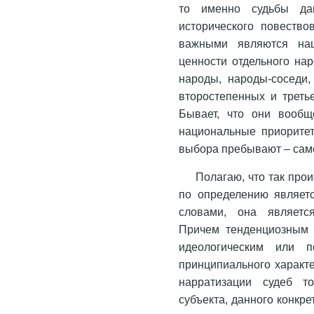
то именно судьбы да
исторического повество
важными являются нац
ценности отдельного нар
народы, народы-соседи,
второстепенных и третье
Бывает, что они вообщ
национальные приоритет
выбора пребывают – само
Полагаю, что так про
по определению являетс
словами, она являетс
Причем тенденциозным 
идеологическим или п
принципиального характе
нарратизации судеб т
субъекта, данного конкр