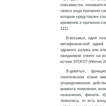
повсеместно понимается
своего рода причинно-сл
котором представлен сп
временем и причинно-сле
112).
В-восьмых, идея ген
метафизической идеей 
здравого разума или вл
ожидаемом ответе на во
истоки ЭТОГО? (Werner 20
В-девятых, функци
генетическом плане им
упорядочиванию действи
момента появления, возн
назначения, финала. И
телеолоса, то есть кон