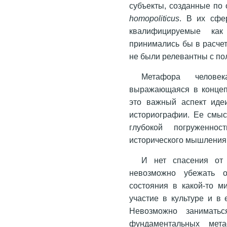
субъекты, созданные по 
homo
politicus
. В их сфе
квалифицируемые как
принимались бы в расчет
не были релевантны с по
Метафора челове
выражающаяся в концеп
это важный аспект идеи
историографии. Ее смыс
глубокой погруженн
исторического мышления
И нет спасения от 
невозможно убежать о
состояния в какой-то м
участие в культуре и в
Невозможно занимать
фундаментальных мета