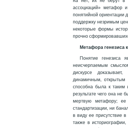
на нет; их не берут в
ассоциаций» метафор и
понятийной ориентации д
поддержку незримым цен
некоторые формы истори
прочно сформировавшихс
Метафора генезиса 
Понятие генезиса я
неисчерпаемым смыслом
дискурсе доказывает,
динамичным, открытым 
способна была к таким 
результате чего она не 
мертвую метафору; ее 
стандартизации, ни бана
в виду ее присутствие в
также в историографии,