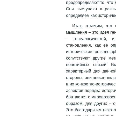
предопределяют то, что 
Они выступают в разны
определяем как историче
Итак, отметим, что
мышления – это идея ген
– генеалогической, и
становления, как ее оп
исторические roots meta
сопутствуют другие ме
понятийных связей. В
характерный для данно
стороны, они вносят вк
в их конкретно-историчес
аспектов порядка истор
братаются с мировоззре
образом, для других – 
Это благодаря им некот