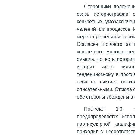
Сторонники положени
связь историографии 
конкретных умозаключен
явлений или процессов. 
мере от решения историк
Согласен, что часто так 
конкретного мировоззрен
смысла, то есть истори
историк часто видит
тенденциозному в проти
себя не считает, поск
описательными. Отсюда с
обе стороны убеждены в 
Постулат 1.3. С
предопределяется испол
партикулярной квалифи
приходит в несоответс