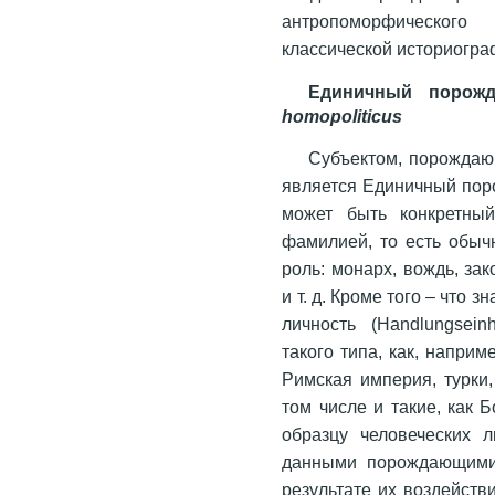
антропоморфическог
классической историогра
Единичный порожд
homo
politicus
Субъектом, порождаю
является Единичный пор
может быть конкретны
фамилией, то есть обыч
роль: монарх, вождь, за
и т. д. Кроме того – что
личность (Handlungsei
такого типа, как, наприм
Римская империя, турки, 
том числе и такие, как 
образцу человеческих 
данными порождающими 
результате их воздейств