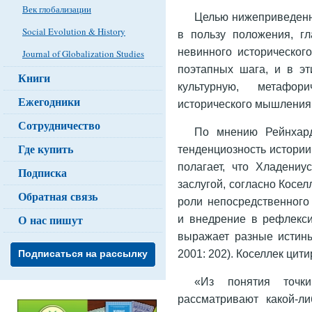
Век глобализации
Целью нижеприведенн
Social Evolution & History
в пользу положения, гл
невинного исторического
Journal of Globalization Studies
поэтапных шага, и в э
Книги
культурную, метафор
Ежегодники
исторического мышления
Сотрудничество
По мнению Рейнхард
Где купить
тенденциозность истории
полагает, что Хладениу
Подписка
заслугой, согласно Косел
Обратная связь
роли непосредственного
О нас пишут
и внедрение в рефлекси
выражает разные истины
2001: 202). Коселлек цит
Подписаться на рассылку
«Из понятия точки
рассматривают какой-л