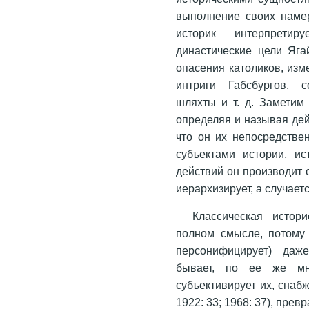
выполнение своих наме
историк интерпретир
династические цели Яга
опасения католиков, изм
интриги Габсбургов, с
шляхты и т. д. Заметим 
определяя и называя дей
что он их непосредстве
субъектами истории, ис
действий он производит о
иерархизирует, а случаетс
Классическая истор
полном смысле, потому 
персонифицирует) даже
бывает, по ее же мн
субъективирует их, снаб
1922: 33; 1968: 37), пре