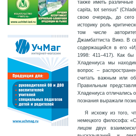
также иметь различные 
capita, tot sensus” (Сhlad
свою очередь, до сего
историку роль критическ
том числе авторите
Джамбаттиста Вико. В с
содержащийся в его «Ид
1998: 411–417). Как бы
Хладениуса мы находим
вопрос – распростране
считать важным или об
Правильным представля
Хладениуса отличались о
познания выражали пози
Я исхожу из того, ч
немецкого философа: «С
лицом двух взаимоиск
высказываний и дек