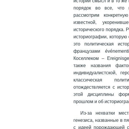
истории смысл и в то же
порядок во все, что 
рассмотрим конкретну
известной, укоренивш
исторического порядка. Р
историографии, которую
это политическая исто
французами événementi
Коселлеком – Ereignisg
также названия фактог
индивидуалистской, гер
классическая полит
отождествляется с истор
этой дисциплины форм
прошлом и об историогр
Из-за нехватки ме
генезиса, названные в п
с идеей порождающей с