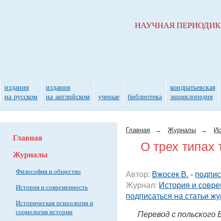
НАУЧНАЯ ПЕРИОДИ
издания
издания
кондратьевская
на русском
на английском
ученые
библиотека
энциклопедия
Главная
→
Журналы
→
Ис
Главная
О трех типах
Журналы
Философия и общество
Автор:
Вжосек В.
-
подпис
Журнал:
История и совр
История и современность
подписаться на статьи ж
Историческая психология и
социология истории
Перевод с польского В