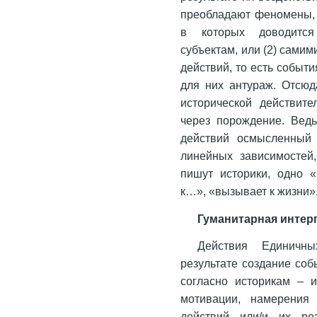
преобладают феномены, к
в которых доводитс
субъектам, или (2) самим
действий, то есть событ
для них антураж. Отсю
исторической действит
через порождение. Ведь
действий осмысленный 
линейных зависимостей,
пишут историки, одно «
к…», «вызывает к жизни»
Гуманитарная интер
Действия Единичн
результате создание соб
согласно историкам – и
мотивации, намерения 
действий или/и их ре