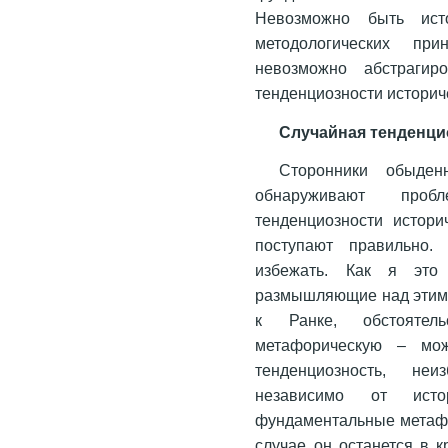
Невозможно быть ист
методологических при
невозможно абстрагир
тенденциозности историч
Случайная тенденци
Сторонники обыден
обнаруживают проб
тенденциозности истор
поступают правильно.
избежать. Как я эт
размышляющие над этими
к Ранке, обстоятел
метафорическую – мож
тенденциозность, не
независимо от исто
фундаментальные метафо
случае он останется в 