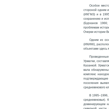
Особое место
стороной одним и
(ИКГМЗ) и в 199
сохранению и исп
(Бурханов 1966;
проблемам истори
Очерки истории В
Одним из осн
(ИКИКК), располо
объектами здесь 
Проведенные в
Урматки, составля
Казанкой. Урматс
вала обнаружены 
комплекс находок
подтверждающие в
поселения выявл
средневекового к
В 1995–1996,
средневековья). 
доминирующем над
северной части