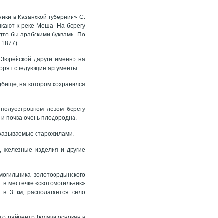
ники в Казанской губернии» С.
ыкают к реке Меша. На берегу
дто бы арабскими буквами. По
 1877).
 Зюрейской даруги именно на
оворят следующие аргументы.
дбище, на котором сохранился
 полуостровном левом берегу
 и почва очень плодородна.
ссказываемые старожилами.
, железные изделия и другие
могильника золотоордынского
 в местечке «скотомогильник»
 в 3 км, располагается село
то райцентр Тюлячи основан в