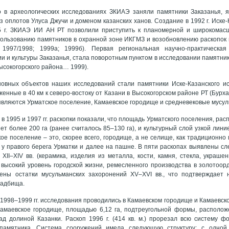
 в археологических исследованиях ЗКИАЭ заняли памятники Заказанья, 
з оплотов Улуса Джучи и доменом казанских ханов. Создание в 1992 г. Иске
5 г. ЗКИАЭ ИИ АН РТ позволили приступить к планомерной и широкомасш
ользованию памятников в охранной зоне ИКГМЗ и возобновлению раскопок 
 1997/1998; 1999а; 1999б). Первая региональная научно-практическа
и и культуры Заказанья, стала поворотным пунктом в исследовании памятник
ысокогорского района… 1999).
овных объектов наших исследований стали памятники Иске-Казанского ист
женные в 40 км к северо-востоку от Казани в Высокогорском районе РТ (Бурх
являются Урматское поселение, Камаевское городище и средневековые мусу
 1995 и 1997 гг. раскопки показали, что площадь Урматского поселения, ра
ет более 200 га (ранее считалось 85–130 га), и культурный слой узкой лини
кое поселение – это, скорее всего, городище, а не селище, как традиционн
у правого берега Урматки и далее на пашне. В пяти раскопах выявлены сл
 XII–XIV вв. (керамика, изделия из металла, кости, камня, стекла, украше
ысокий уровень городской жизни, ремесленного производства в золотоорд
ены остатки мусульманских захоронений XV–XVI вв., что подтверждает 
ладбища.
 1998–1999 гг. исследования проводились в Камаевском городище и Камаевск
Камаевское городище, площадью 6,12 га, подтреугольной формы, располож
 долиной Казанки. Раскоп 1996 г. (414 кв. м.) прорезал всю систему фо
 памятника. Система сооружений имела следующую структуру: с одно