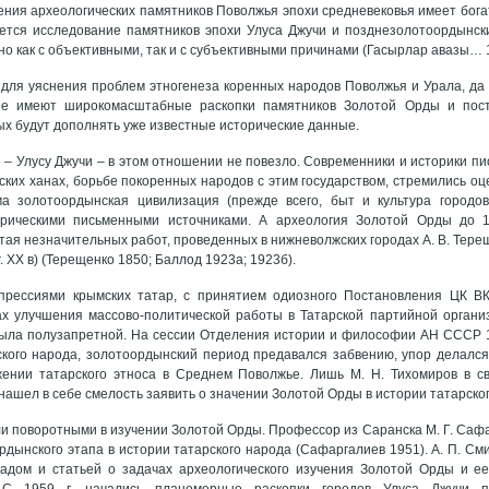
ения археологических памятников Поволжья эпохи средневековья имеет бог
ется исследование памятников эпохи Улуса Джучи и позднезолотоордынски
зано как с объективными, так и с субъективными причинами (Гасырлар авазы… 
 для уяснения проблем этногенеза коренных народов Поволжья и Урала, да и
е имеют широкомасштабные раскопки памятников Золотой Орды и постз
ых будут дополнять уже известные исторические данные.
 – Улусу Джучи – в этом отношении не повезло. Современники и историки пи
ьских ханах, борьбе покоренных народов с этим государством, стремились оц
ма золотоордынская цивилизация (прежде всего, быт и культура городов
рическими письменными источниками. А археология Золотой Орды до 19
тая незначительных работ, проведенных в нижневолжских городах А. В. Терещенк
г. XX в) (Терещенко 1850; Баллод 1923а; 1923б).
прессиями крымских татар, с принятием одиозного Постановления ЦК ВКП
х улучшения массово-политической работы в Татарской партийной организ
ыла полузапретной. На сессии Отделения истории и философии АН СССР 19
ского народа, золотоордынский период предавался забвению, упор делался
жении татарского этноса в Среднем Поволжье. Лишь М. Н. Тихомиров в с
нашел в себе смелость заявить о значении Золотой Орды в истории татарско
тали поворотными в изучении Золотой Орды. Профессор из Саранска М. Г. Са
рдынского этапа в истории татарского народа (Сафаргалиев 1951). А. П. См
ладом и статьей о задачах археологического изучения Золотой Орды и ее
 С 1959 г. начались планомерные раскопки городов Улуса Джучи п