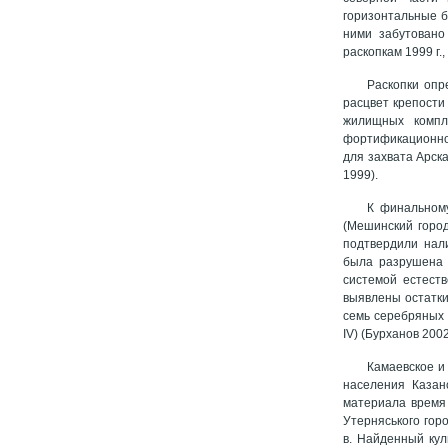
горизонтальные б
ними забутовано
раскопкам 1999 г.,
Раскопки опр
расцвет крепости
жилищных компл
фортификационное
для захвата Арска
1999).
К финальному
(Мешинский город
подтвердили нали
была разрушена 
системой естеств
выявлены остатки
семь серебряных 
IV) (Бурханов 2002
Камаевское и
населения Казанс
материала время 
Утерняського гор
в. Найденный кул