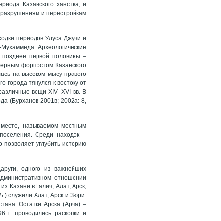
ериода Казанского ханства, и
ы разрушениям и перестройкам
ходки периодов Улуса Джучи и
у-Мухаммеда. Археологические
 позднее первой половины –
еверным форпостом Казанского
лась на высоком мысу правого
о города тянулся к востоку от
различные вещи XIV–XVI вв. В
да (Бурханов 2001в; 2002а: 8,
 месте, называемом местным
поселения. Среди находок –
то позволяет углубить историю
аруги, одного из важнейших
 административном отношении
из Казани в Галич, Алат, Арск,
Б.
) служили Алат, Арск и Зюри.
тана. Остатки Арска (Арча) –
6 г. проводились раскопки и