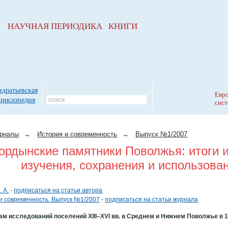
НАУЧНАЯ ПЕРИОДИКА КНИГИ
ндратьевская
Евро
циклопедия
сист
рналы
→
История и современность
→
Выпуск №1/2007
ордынские памятники Поволжья: итоги 
изучения, сохранения и использова
 А.
-
подписаться на статьи автора
и современность. Выпуск №1/2007
-
подписаться на статьи журнала
ам исследований поселений XIII–XVI вв. в Среднем и Нижнем Поволжье в 19