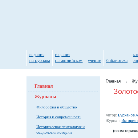
издания
издания
ко
на русском
на английском
ученые
библиотека
эн
Главная
→
Жу
Главная
Золото
Журналы
Философия и общество
Автор:
Бурханов А.
История и современность
Журнал:
История 
Историческая психология и
(по материал
социология истории