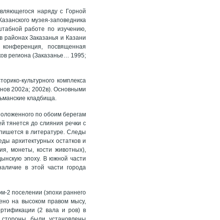
являющегося наряду с Горной
-Казанского музея-заповедника
табной работе по изучению,
в районах Заказанья и Казани
я конференция, посвященная
ов региона (Заказанье… 1995;
орико-культурного комплекса
анов 2002а; 2002в). Основными
льманские кладбища.
сположенного по обоим берегам
ей тянется до слияния речки с
о пишется в литературе. Следы
еды архитектурных остатков и
ния, монеты, кости животных),
ынскую эпоху. В южной части
наличие в этой части города
ом-2 поселении (эпохи раннего
ено на высоком правом мысу,
ртификации (2 вала и ров) в
й стороны были установлены