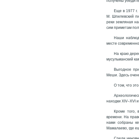
получены убедите
Еще в 1977 г.
М. Шпилевский пи
реки земляная на
сим приметам пола
Наши наблюде
месте современно
На краю дере
мусульманский ка
Выгодное при
Меши. Здесь очен
О том, что эт
Археологичес
находки XIV–XVI и 
Кроме того, 
времени. На прав
нами собраны ке
Мамалаево, где ещ
Среди чиновн