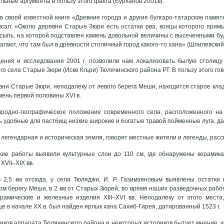
льные аргументы в пользу этого факта (Бурханов 2001в).
 в своей известной книге «Древние города и другие булгаро-татарские памят
сал: «Около деревни Старые Зюри есть остатки рва, концы которого прим
сыпь, на которой подставлен камень довольной величины с высеченными бу
гают, что там был в древности столичный город какого-то хана» (Шпилевский
ния и исследования 2001 г. позволили нам локализовать былую столицу
го села Старые Зюри (Иске Ќљри) Тюлячинского района РТ. В пользу этого г
вни Старые Зюри, неподалеку от левого берега Меши, находится старое кла
мень первой половины XVI в.
родно-географическое положение современного села, расположенного на
ь удобные для пастбищ низкие широкие и богатые травой пойменные луга, да
о легендарная и историческая земля, говорят местные жители и легенды, ра
кие работы выявили культурные слои до 110 см, где обнаружены керамика
XVII–XIX вв.
в 2,5 км отсюда, у села Тюляджи, И. Р. Газимзяновым выявлены остатки 
ом берегу Меши, в 2 км от Старых Зюрей, во время наших разведочных работ
рамические и железные изделия XIII–XVI вв. Неподалеку от этого места,
е в начале XX в. был найден ярлык хана Сахиб-Гирея, датированный 1523 г.
иков аппарата Тюлячинского района и некоторых историков бытует мнение, ч