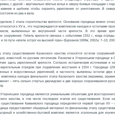
ревна, с другой – вертикально вбитые колья и сверху боевые площадки с па
 камнем и щебнем, чтобы охранять укрепления от уничтожения. В север
 состояли из рва и вала.
еделили 2 этапа строительства крепости. Основание городища можно отнести
 относится к XV в., что подтверждается комплексом находок и остатками пр
ексов, выявленных во внутренней части крепости. В это время кре
 сооружение. Гибель крепости связана с событиями 1552 г., когда отряды 
 и по пути «взяли острог на высокой горе» (Бурханов 1999в; 2002а: 7–10; 20
 этапу существования Казанского ханства относятся остатки сооружени
ок), известной по русским летописям. Раскопки в Утерняськом городище в С
чие здесь укрепленной крепости. Согласно историческим источникам и на
карательным отрядом при подавлении восстания в 1554 г. Городище (20
енных и искусственных укреплений, в частности, выявлены остатки двух 
 комплекса находок финального этапа Казанского ханства (керамика, оружие
монет – пять сильно стертых джучидских и две хорошо сохранившиеся рус
в).
 Утерняськое городища являются уникальными объектами для всестороннего
кого ханства, в том числе последних этапов его существования. Если на
существования Камаевского городища определяется первой третью XV – се
одища предоставляют обширный материал по финальному этапу существовани
ьтурный и хозяйственно-бытовой комплекс является эталонным для изучен