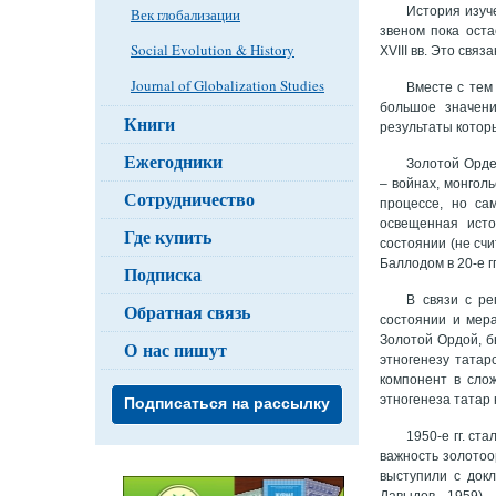
История изуч
Век глобализации
звеном пока оста
Social Evolution & History
XVIII вв. Это свя
Journal of Globalization Studies
Вместе с тем
большое значени
Книги
результаты котор
Ежегодники
Золотой Орде
– войнах, монгол
Сотрудничество
процессе, но са
освещенная исто
Где купить
состоянии (не счи
Баллодом в 20-е г
Подписка
В связи с ре
Обратная связь
состоянии и мера
Золотой Ордой, б
О нас пишут
этногенезу татар
компонент в сло
этногенеза татар 
Подписаться на рассылку
1950-е гг. с
важность золотоо
выступили с док
Давыдов 1959).