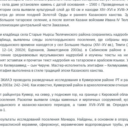
ре села даже установлен камень с датой основания – 1560 г. Проведенные н
итории села выявили культурный слой до 60 см и находки XIV–XVI и XVIII–X
нтра до эпохи поздней Золотой Орды и раннего Казанского ханства. Зд
большое татарское селение, а после взятия Казани войсками Ивана IV Тю
колонизации центральной части Заказанья.
и кладбища села Старые Нырсы Тюлячинского района сохранились надгробные
адбища, выявлены следы золотоордынского поселения, где собраны кер
ордынского времени находятся у сел Большие Нырсы (XIV–XV вв.), Тямти (XV
: 12–14; 2002б; Бурханов, Замалтдинов 2003а). в Сабинском районе в 
тояние средневековых мусульманских надгробий и изучены тексты на ни
т эстампаж и прочитан текст надгробия на татарском и арабском языках. Указ
о Килмухаммед – сын Чируче. Мастер-исполнитель эпитафии – Килмухаммед
итафия выполнена в стиле традиций эпохи Казанского ханства.
. ЗКИАЭ проводила разведочные исследования в Кукморском районе РТ и ра
 2003а: 242–244). Как известно, Кукморский район в археологическом отноше
т райцентра Кукмор, на север, у подножия гор, на границе с Кировской об
оселения. Раскопки выявили следы каменных и кирпичных сооружений, куз
рдынского и казанско-ханского периодов, а также XVII–XVIII вв. Опреде
а-1.
зультаты исследований поселения Мачкара. Найдены, в основном в огоро
нерасписной керамики, сфероконус, керамические водопроводные трубы, у