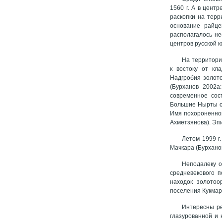
1560 г. А в цент
раскопки на терр
основание райце
располагалось не
центров русской 
На территори
к востоку от кл
Надгробия золото
(Бурханов 2002а
современное сос
Большие Нырты сня
Имя похороненног
Ахметзянова). Эп
Летом 1999 г
Мачкара (Бурханов
Неподалеку о
средневекового п
находок золотоо
поселения Кукмар
Интересны ре
глазурованной и 