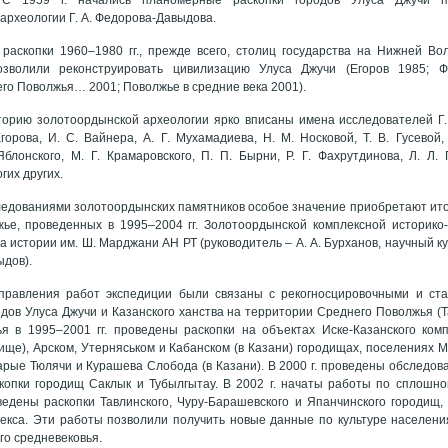
археологии Г. А. Федорова-Давыдова.
раскопки 1960–1980 гг., прежде всего, столиц государства на Нижней Во
зволили реконструировать цивилизацию Улуса Джучи (Егоров 1985; Ф
го Поволжья… 2001; Поволжье в средние века 2001).
торию золотоордынской археологии ярко вписаны имена исследователей Г.
Егорова, И. С. Вайнера, А. Г. Мухамадиева, Н. М. Носковой, Т. В. Гусевой
 Яблонского, М. Г. Крамаровского, П. П. Бырни, Р. Г. Фахрутдинова, Л. Л. 
гих других.
следованиями золотоордынских памятников особое значение приобретают ито
ье, проведенных в 1995–2004 гг. Золотоордынской комплексной историко-
 истории им. Ш. Марджани АН РТ (руководитель – А. А. Бурханов, научный кур
ыдов).
правления работ экспедиции были связаны с рекогносцировочными и ст
дов Улуса Джучи и Казанского ханства на территории Среднего Поволжья (Тат
я в 1995–2001 гг. проведены раскопки на объектах Иске-Казанского комп
ище), Арском, Утерняськом и Кабанском (в Казани) городищах, поселениях М
рые Тюлячи и Курашева Слобода (в Казани). В 2000 г. проведены обследов
скопки городищ Саклык и Тубылгытау. В 2002 г. начаты работы по сплошн
едены раскопки Тавлинского, Чуру-Барашевского и Япанчинского городищ,
екса. Эти работы позволили получить новые данные по культуре населени
го средневековья.