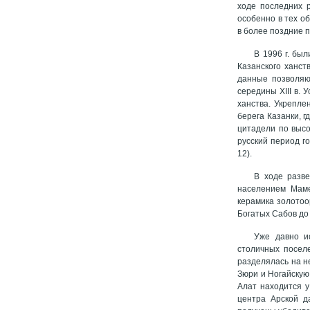
ходе последних р
особенно в тех о
в более поздние п
В 1996 г. бы
Казанского ханст
данные позволяю
середины XIII в.
ханства. Укрепле
берега Казанки, г
цитадели по высо
русский период го
12).
В ходе разв
населением Маме
керамика золотоо
Богатых Сабов до
Уже давно и
столичных посел
разделялась на не
Зюри и Ногайскую 
Алат находится у
центра Арской д