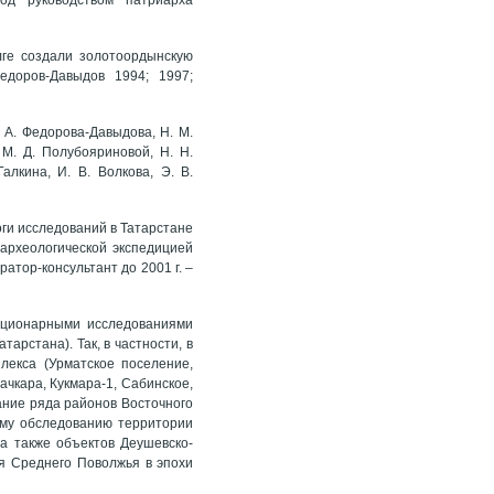
лге создали золотоордынскую
едоров-Давыдов 1994; 1997;
 А. Федорова-Давыдова, Н. М.
, М. Д. Полубояриновой, Н. Н.
Галкина, И. В. Волкова, Э. В.
ги исследований в Татарстане
археологической экспедицией
атор-консультант до 2001 г. –
ационарными исследованиями
арстана). Так, в частности, в
лекса (Урматское поселение,
ачкара, Кукмара-1, Сабинское,
ание ряда районов Восточного
ому обследованию территории
 а также объектов Деушевско-
я Среднего Поволжья в эпохи