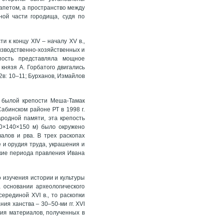
рапетом, а пространство между
ной части городища, судя по
 к концу XIV – началу XV в.,
оизводственно-хозяйственных и
пость представляла мощное
князя А. Горбатого двигались
02в: 10–11; Бурханов, Измайлов
й былой крепости Меша-Тамак
абинском районе РТ в 1998 г.
родной памяти, эта крепость
0×140×150 м) было окружено
валов и рва. В трех раскопах
 и орудия труда, украшения и
ские периода правления Ивана
 изучения истории и культуры
 основании археологического
рединой XVI в., то раскопки
я ханства – 30–50-ми гг. XVI
ия материалов, полученных в