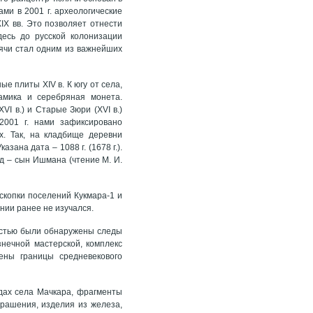
ами в 2001 г. археологические
IX вв. Это позволяет отнести
есь до русской колонизации
лячи стал одним из важнейших
 плиты XIV в. К югу от села,
амика и серебряная монета.
I в.) и Старые Зюри (XVI в.)
2001 г. нами зафиксировано
х. Так, на кладбище деревни
ана дата – 1088 г. (1678 г.).
 – сын Ишмана (чтение М. И.
скопки поселений Кукмара-1 и
нии ранее не изучался.
ластью были обнаружены следы
нечной мастерской, комплекс
лены границы средневекового
дах села Мачкара, фрагменты
крашения, изделия из железа,