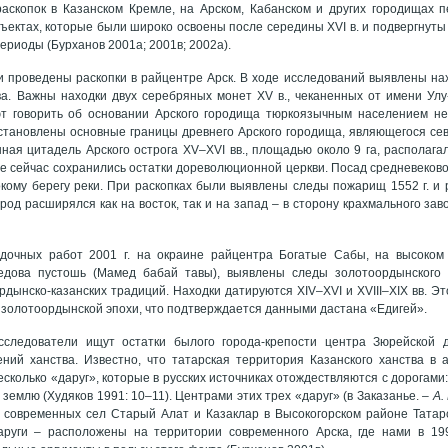
аскопок в Казанском Кремле, на Арском, Кабанском и других городищах п
бъектах, которые были широко освоены после середины XVI в. и подвергнут
ериоды (Бурханов 2001а; 2001в; 2002а).
ли проведены раскопки в райцентре Арск. В ходе исследований выявлены на
ва. Важны находки двух серебряных монет XV в., чеканенных от имени Ул
т говорить об основании Арского городища тюркоязычным населением не
 Установлены основные границы древнего Арского городища, являющегося с
нная цитадель Арского острога XV–XVI вв., площадью около 9 га, располага
де сейчас сохранились остатки дореволюционной церкви. Посад средневековог
кому берегу реки. При раскопках были выявлены следы пожарищ 1552 г. и 
род расширялся как на восток, так и на запад – в сторону крахмального заво
едочных работ 2001 г. на окраине райцентра Богатые Сабы, на высоком
дова пустошь (Мамед бабай тавы), выявлены следы золотоордынского 
рдынско-казанских традиций. Находки датируются XIV–XVI и XVIII–XIX вв. Э
 золотоордынской эпохи, что подтверждается данными дастана «Едигей».
сследователи ищут остатки былого города-крепости центра Зюрейской д
ений ханства. Известно, что татарская территория Казанского ханства в
сколько «даруг», которые в русских источниках отождествляются с дорогами: 
землю (Худяков 1991: 10–11). Центрами этих трех «даруг» (в Заказанье. –
А. 
 современных сел Старый Алат и Казаклар в Высокогорском районе Татарс
аруги – расположены на территории современного Арска, где нами в 199