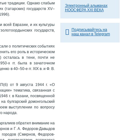
атые традиции. Однако слабым
Электронный альманах
х (татарских) государств XV–
НООСФЕРА XXI ВЕКА
1996).
 всей Евразии, и их культуры
Подписывайтесь на
олотоордынских государств,
наш канал в Telegram
сали о политических событиях
енить его роль в историческом
) осталась в тени, почти не
50-х гг. была в зачаточном
о в 40–50-е гг. XIX в. и Ф. В.
(б) от 9 августа 1944 г. «О
ации» тематика, связанная с
46 г. в Казани, посвященной
 на булгарский домонгольский
воем выступлении по вопросу
го народа.
фаргалиев обратил внимание на
ирнов и Г. А. Федоров-Давыдов
 городов (Смирнов, Федоров-
од руководством патриарха