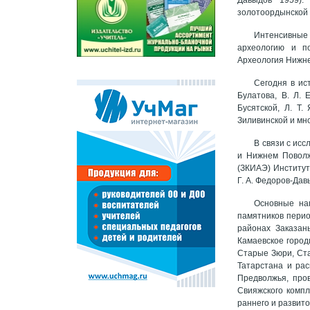
золотоордынской 
Интенсивные 
археологию и по
Археология Нижне
Сегодня в ис
Булатова, В. Л. 
Бусятской, Л. Т.
Зиливинской и мно
В связи с ис
и Нижнем Поволж
(ЗКИАЭ) Института
Г. А. Федоров-Дав
Основные на
памятников перио
районах Заказань
Камаевское город
Старые Зюри, Ста
Татарстана и ра
Предволжья, пров
Свияжского компл
раннего и развито