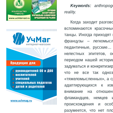
Keywords:
anthropogen
reality.
Когда заходит разгов
вспоминаются красочны
танцы. Иногда приходят
французы – легкомысл
педантичные, русские…
нелестных эпитетов, 
периодом нашей истории
задуматься и конкретизи
что не все так одноз
«тяжеломысленных», а с
адаптирующихся к из
внимание на отношен
фламандцев, немцев и
происхождения и осо
разумеется, что нет пл