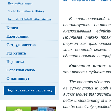
Век глобализации
Social Evolution & History
В этнологической и
Journal of Globalization Studies
исполь-зуется поняти
Книги
англоязычным ethnici
Ежегодники
Принимая такую трак-
термин как фактическ
Сотрудничество
этих понятий может о
Где купить
сделана попытка специф
Подписка
Ключевые слова:
ан
Обратная связь
этничности, субъективн
О нас пишут
The concepts of ethnos 
as syn-onymous in both et
Подписаться на рассылку
author argues that discrim
better understanding of th
can be effectively specified