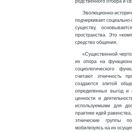
родственного отбора и св
Эволюционно-истор
подчеркивает социально-
существу, основывает
пространства. Это «ком
средство общения.
«Существенной черто
их опора на функциона
социологического функ
считают этничность пр
создаются элитой общ
определенных выгод и п
ценности и деятельност
используемыми для дос
практике идей равенства
этнические группы п
мобилизуясь на их осуще