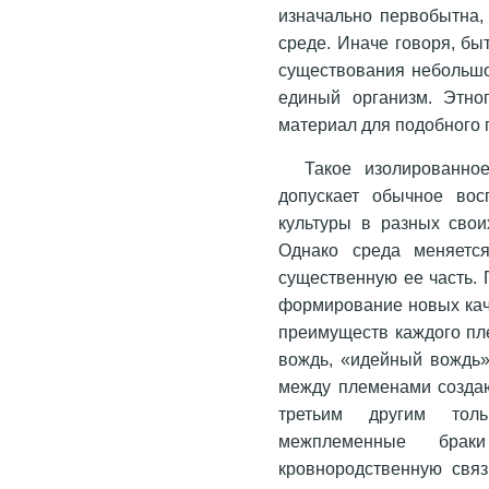
изначально первобытна,
среде. Иначе говоря, бы
существования небольшог
единый организм. Этно
материал для подобного
Такое изолированно
допускает обычное вос
культуры в разных сво
Однако среда меняется
существенную ее часть.
формирование новых кач
преимуществ каждого пл
вождь, «идейный вождь»
между племенами создаю
третьим другим тол
межплеменные брак
кровнородственную связ