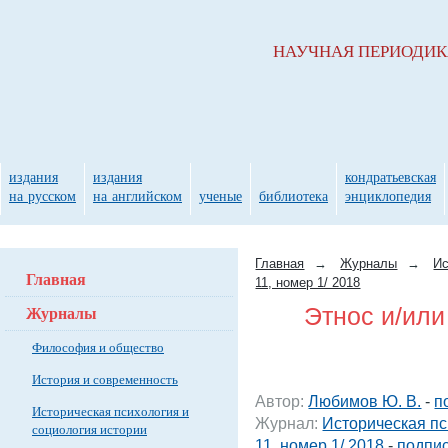
НАУЧНАЯ ПЕРИОДИ
издания
издания
кондратьевская
на русском
на английском
ученые
библиотека
энциклопедия
Главная
→
Журналы
→
Ис
Главная
11, номер 1/ 2018
Журналы
Этнос и/или
Философия и общество
История и современность
Автор:
Любимов Ю. В.
-
п
Историческая психология и
Журнал:
Историческая пс
социология истории
11, номер 1/ 2018
-
подпис