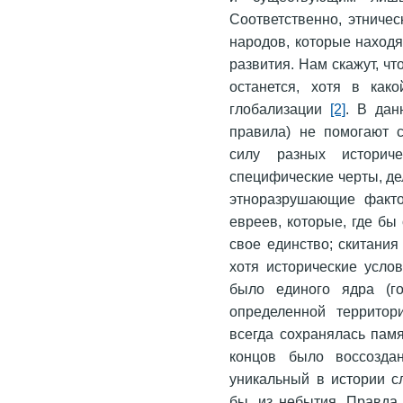
Соответственно, этничес
народов, которые наход
развития. Нам скажут, что
останется, хотя в как
глобализации
[2]
. В дан
правила) не помогают с
силу разных историч
специфические черты, д
этноразрушающие факто
евреев, которые, где бы
свое единство; скитания
хотя исторические усло
было единого ядра (го
определенной территор
всегда сохранялась памя
концов было воссозда
уникальный в истории с
бы, из небытия. Правда