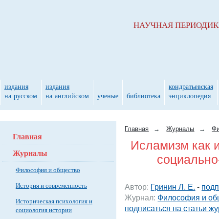
НАУЧНАЯ ПЕРИОДИ
издания
издания
кондратьевская
на русском
на английском
ученые
библиотека
энциклопедия
Главная
→
Журналы
→
Фи
Главная
Исламизм как 
Журналы
социально
Философия и общество
История и современность
Автор:
Гринин Л. Е.
-
подп
Журнал:
Философия и об
Историческая психология и
подписаться на статьи ж
социология истории