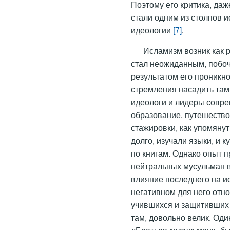
Поэтому его критика, даж
стали одним из столпов и
идеологии
[7]
.
Исламизм возник как р
стал неожиданным, побо
результатом его проникн
стремления насадить там 
идеологи и лидеры совр
образование, путешество
стажировки, как упомяну
долго, изучали языки, и 
по книгам. Однако опыт 
нейтральных мусульман в
влияние последнего на и
негативном для него отн
учившихся и защитивших 
там, довольно велик. Од