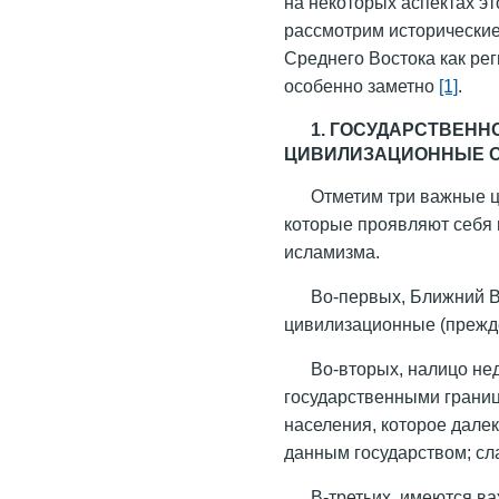
на некоторых аспектах э
рассмотрим исторически
Среднего Востока как рег
особенно заметно
[1]
.
1. ГОСУДАРСТВЕНН
ЦИВИЛИЗАЦИОННЫЕ О
Отметим три важные ц
которые проявляют себя 
исламизма.
Во-первых, Ближний В
цивилизационные (прежде
Во-вторых, налицо не
государственными границ
населения, которое далек
данным государством; сл
В-третьих, имеются в