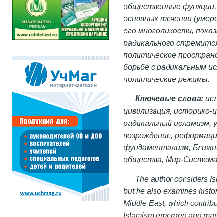
общественные функции. 
основных течений (умер
его многоликости, пока
радикального стремится
политическое пространс
борьбе с радикальным ис
политические режимы.
Ключевые слова:
исл
цивилизация, историко-
радикальный исламизм, 
возрождение, реформация
фундаментализм, Ближни
общества, Мир-Система
The author considers Is
but he also examines histor
Middle East, which contribut
Islamism emerged and mani