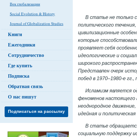
Век глобализации
Social Evolution & History
В статье не только с
Journal of Globalization Studies
политического течения,
цивилизационные особен
Книги
которые способствовали
Ежегодники
проявляет себя особенн
Сотрудничество
идеологические и социа
широкого распространен
Где купить
Представлен очерк исто
Подписка
побед в 1970–1980-е гг.
Обратная связь
Исламизм является о
О нас пишут
феноменов настоящего в
неоднородное движение,
Подписаться на рассылку
идейная и политическая 
В статье обращается
социальную поддержку и