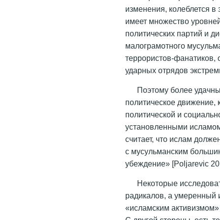
изменения, колеблется в 
имеет множество уровней
политических партий и д
малограмотного мусульма
террористов-фанатиков, 
ударных отрядов экстрем
Поэтому более удачн
политическое движение, 
политической и социально
установленными исламом 
считает, что ислам долже
с мусульманским большин
убеждение» [Poljarevic 20
Некоторые исследоват
радикалов, а умеренный 
«исламским активизмом» 
С другой стороны, есть т