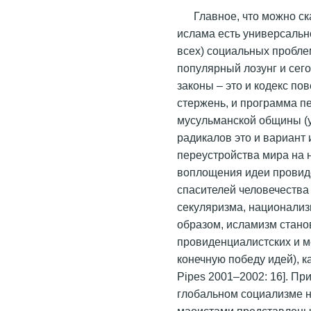
Главное, что можно ск
ислама есть универсальн
всех) социальных пробле
популярный лозунг и сег
законы – это и кодекс по
стержень, и программа п
мусульманской общины (у
радикалов это и вариант
переустройства мира на 
воплощения идеи провид
спасителей человечества
секуляризма, национализ
образом, исламизм станов
провиденциалистских и м
конечную победу идей), ка
Pipes 2001–2002: 16]. При
глобальном социализме н
маоистами представлены