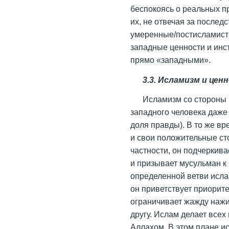
беспокоясь о реальных п
их, не отвечая за послед
умеренные/поcтисламист
западные ценности и инст
прямо «западными».
3.3. Исламизм и цен
Исламизм со стороны 
западного человека даже
доля правды). В то же в
и свои положительные ст
частности, он подчеркив
и призывает мусульман к 
определенной ветви ислам
он приветствует приорит
ограничивает жажду нажи
другу. Ислам делает все
Аллахом. В этом плане и