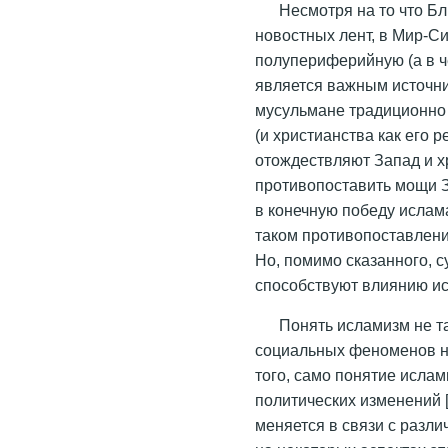
Несмотря на то что Бл
новостных лент, в Мир-С
полупериферийную (а в ч
является важным источни
мусульмане традиционно 
(и христианства как его р
отождествляют Запад и хр
противопоставить мощи З
в конечную победу ислам
таком противопоставлени
Но, помимо сказанного, 
способствуют влиянию и
Понять исламизм не та
социальных феноменов на
того, само понятие исла
политических изменений [A
меняется в связи с разл