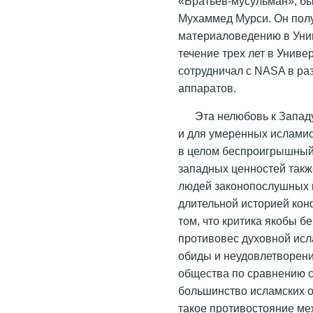
«Братьев-мусульман», бы
Мухаммед Мурси. Он полу
материаловедению в Уни
течение трех лет в Унив
сотрудничал с NASA в ра
аппаратов.
Эта нелюбовь к Запад
и для умеренных исламист
в целом беспроигрышный
западных ценностей такж
людей законопослушных и
длительной историей кон
том, что критика якобы б
противовес духовной ис
обиды и неудовлетворени
общества по сравнению с
большинство исламских о
такое противостояние м