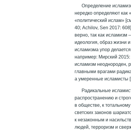
Определение исламизм
нередко определяют как
«политический ислам» [см
40; Achilov, Sen 2017: 608
верно, так как исламизм 
идеология, образ жизни 
исламизма упор делается 
например: Мирский 2015: 4
исламизм неоднороден, р
главными врагами радика
а умеренные исламисты [
Радикальные исламис
распространению и стро
в обществе, к тотальном
светских законов шариато
к незаконным и насильст
людей, терроризм и свер