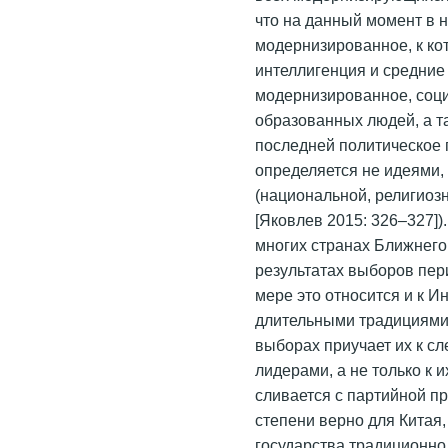
что на данный момент в 
модернизированное, к ко
интеллигенция и средние
модернизированное, соци
образованных людей, а т
последней политическое 
определяется не идеями,
(национальной, религиоз
[Яковлев 2015: 326–327])
многих странах Ближнего
результатах выборов пе
мере это относится и к Ин
длительными традициями 
выборах приучает их к с
лидерами, а не только к 
сливается с партийной п
степени верно для Китая,
государства традиционно 