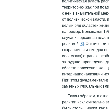
политическая власть рас
территорию (как при позд
с ней в значительной ме
от политической власти, 
целый ряд областей жизни
например: Большаков 198
случаях верховная власт
религией
[3]
. Фактически
сохраняется и сегодня во
исламских) странах, особ
затрудняет проведение д
области положения женщин
интернационализации ис
При этом фундаментализ
заметных глобальных вли
Таким образом, в отн
религии исключительно ве
были столь широки, как в