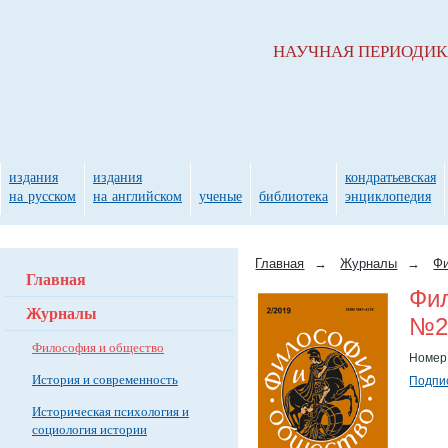
НАУЧНАЯ ПЕРИОДИ
издания
издания
кондратьевская
на русском
на английском
ученые
библиотека
энциклопедия
Главная
→
Журналы
→
Фи
Главная
Фи
Журналы
№2(
Философия и общество
Номер
История и современность
Подпис
Историческая психология и
социология истории