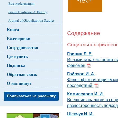
Век глобализации
Social Evolution & History
Journal of Globalization Studies
Книги
Содержание
Ежегодники
Социальная филосо
Сотрудничество
Гринин Л. Е.
Где купить
Исламизм как историко-ц
Подписка
феномен
Обратная связь
Гобозов И. А.
Философско-историческое
О нас пишут
последствий
Комиссаров И. И.
Подписаться на рассылку
Внешние аналогии в соц
разносторонность подхо
Шевчук И. И.