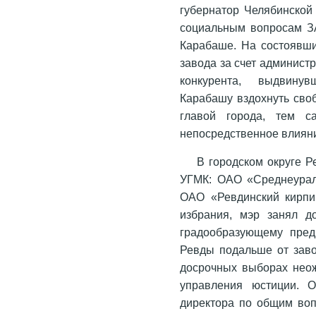
губернатор Челябинской
социальным вопросам З
Карабаше. На состоявши
завода за счет админист
конкурента, выдвину
Карабашу вздохнуть своб
главой города, тем 
непосредственное влияни
В городском округе 
УГМК: ОАО «Среднеурал
ОАО «Ревдинский кирпич
избрания, мэр занял д
градообразующему пред
Ревды подальше от завод
досрочных выборах неож
управления юстиции. 
директора по общим во