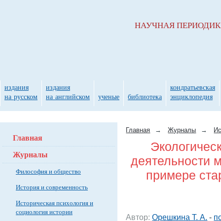
НАУЧНАЯ ПЕРИОДИ
издания
издания
кондратьевская
на русском
на английском
ученые
библиотека
энциклопедия
Главная
→
Журналы
→
Ис
Главная
Экологическ
Журналы
деятельности м
Философия и общество
примере ст
История и современность
Историческая психология и
социология истории
Автор:
Орешкина Т. А.
-
п