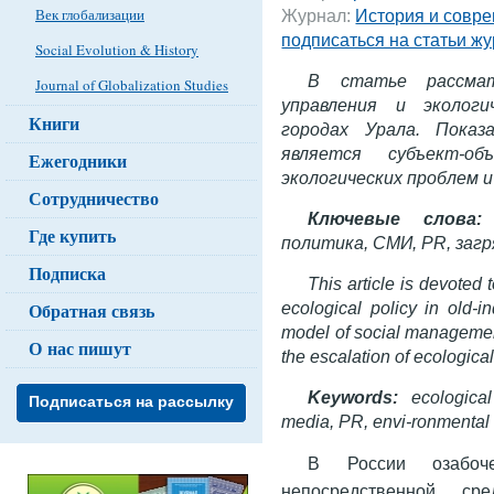
Век глобализации
Журнал:
История и совре
подписаться на статьи ж
Social Evolution & History
В статье рассмат
Journal of Globalization Studies
управления и эколог
Книги
городах Урала. Показ
является субъект-о
Ежегодники
экологических проблем 
Сотрудничество
Ключевые слова
Где купить
политика, СМИ, PR, заг
Подписка
This article is devoted
ecological policy in old-in
Обратная связь
model of social management
О нас пишут
the escalation of ecologica
Keywords:
ecological
Подписаться на рассылку
media, PR, envi-ronmental
В России озабоч
непосредственной с