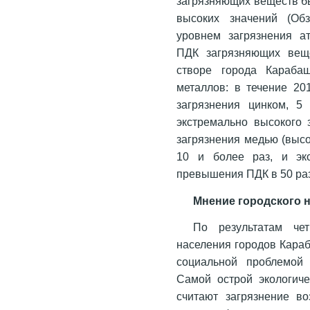
загрязняющих веществ бы
высоких значений (Об
уровнем загрязнения а
ПДК загрязняющих веще
створе города Караба
металлов: в течение 20
загрязнения цинком, 5
экстремально высокого 
загрязнения медью (высо
10 и более раз, и экс
превышения ПДК в 50 раз
Мнение городского 
По результатам че
населения городов Караб
социальной проблемой 
Самой острой экологич
считают загрязнение во