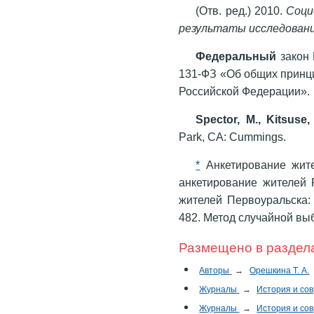
(Отв. ред.) 2010.
Соци
результаты исследовани
Федеральный
закон 
131-ФЗ «Об общих принц
Российской Федерации».
Spector, M., Kitsuse, 
Park, CA: Cummings.
*
Анкетирование жите
анкетирование жителей Р
жителей Первоуральска: д
482. Метод случайной выб
Размещено в раздел
Авторы
→
Орешкина Т. А.
Журналы
→
История и со
Журналы
→
История и со