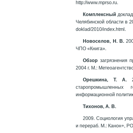
http://www.mprso.ru.
Комплексный
доклад
Челябинской области в 2010
doklad/2010/index.html.
Новоселов, Н. В.
20
ЧПО «Книга».
Обзор
загрязнения п
2004 г. М.: Метеоагентст
Орешкина, Т. А.
20
старопромышленных г
информационной политик
Тихонов, А. В.
2009. Социология упра
и перераб. М.: Канон+, 