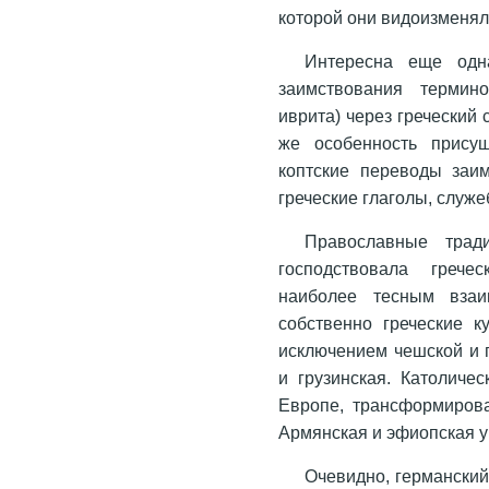
которой они видоизменяли
Интересна еще одн
заимствования термин
иврита) через греческий
же особенность прису
коптские переводы заим
греческие глаголы, служ
Православные трад
господствовала грече
наиболее тесным взаи
собственно греческие к
исключением чешской и 
и грузинская. Католичес
Европе, трансформирова
Армянская и эфиопская у
Очевидно, германский