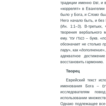
традиции именно שם, и в новозаветной традиции мы встречаем такой
«коррелят» в Евангелии
было у Бога, и
Слово бы
Него начало быть, и без
(Ин. 1:1–3). В-третьих
творения вербального 
ему. כנגדו עזר – букв. «
п
обозначает не столько
п
пару
», как «
дополнение»
адекватное достижение
восстановить гармонию.
Творец
Еврейский текст ис
именования Бога – אֱלֹהִים (буквально Боги, Высшие), что дало
исследователям пово
использовании множеств
Однако подлежащее все-