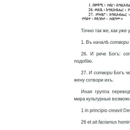
Точно так же, как уже
1. Въ началѣ
сотвори
26. И рече Богъ:
со
подобїю.
27. И
сотвори
Богъ ч
жену сотвори ихъ.
Иная группа перево
мира культурные возможн
1 in principio
creavit
Deu
26 et ait
faciamus
homin