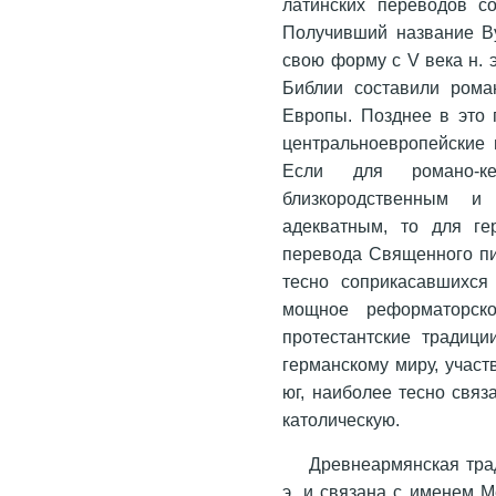
латинских переводов со
Получивший название Ву
свою форму с V века н. 
Библии составили рома
Европы. Позднее в это 
центральноевропейские 
Если для романо-к
близкородственным 
адекватным, то для ге
перевода Священного пи
тесно соприкасавшихся
мощное реформаторско
протестантские традици
германскому миру, участ
юг, наиболее тесно свя
католическую.
Древнеармянская тра
э. и связана с именем 