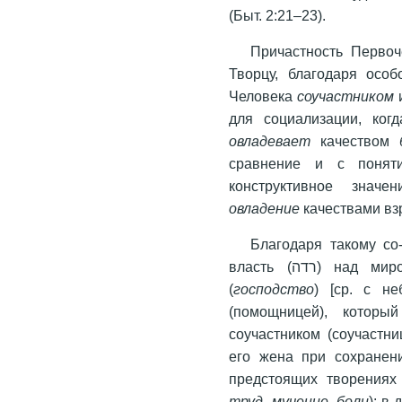
(Быт. 2:21–23).
Причастность Первоч
Творцу, благодаря особ
Человека
соучастником
для социализации, ког
овладевает
качеством
сравнение и с поня
конструктивное знач
овладение
качествами вз
Благодаря такому со
власть (רדה) над миром, его окружающим, но и верховенство
(
господство
) [ср. с н
(помощницей), который
соучастником (соучастн
его жена при сохранен
труд, мучение, боли
): в