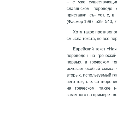
–
с
уже существующим
славянском переводе с
приставки: съ- «от, с, 
(Фасмер 1987: 539–540, 7
Хотя такое противоп
смысла текста, не все пе
Еврейский текст «На
переведен на греческий
первых, в греческом те
исчезает особый смысл 
вторых, используемый г
чего-то», т. е. со-твор
на греческом, также н
заметного на примере тв