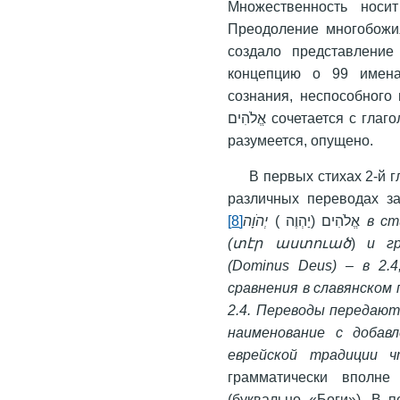
Множественность носит
Преодоление многобожия
создало представление
концепцию о 99 именах
сознания, неспособного
אֱלֹהִים сочетается с глаголом в един-ственном числе, что в переводах,
разумеется, опущено.
В первых стихах 2-й 
различных переводах за
[8]
הֹוָה
יְ
אֱלֹהִים (יַהְוֶה )
в сти
(
տէր աստուած
)
и гру
(
Dominus
Deus
) – в 2.4
сравнения в славянском п
2.4. Переводы передают
наименование с добавл
еврейской традиции 
грамматически вполне со
(буквально «Боги»). В 