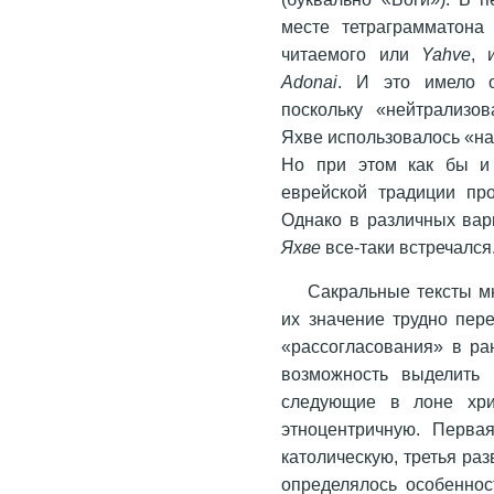
месте тетраграмматона יהוה (в разных произносительных система
читаемого или
Yahve
,
Adonai
. И это имело о
поскольку «нейтрализо
Яхве использовалось «на
Но при этом как бы и 
еврейской традиции пр
Однако в различных вар
Яхве
все-таки встречался
Сакральные тексты м
их значение трудно пер
«рассогласования» в ра
возможность выделить 
следующие в лоне хрис
этноцентричную. Первая
католическую, третья ра
определялось особеннос