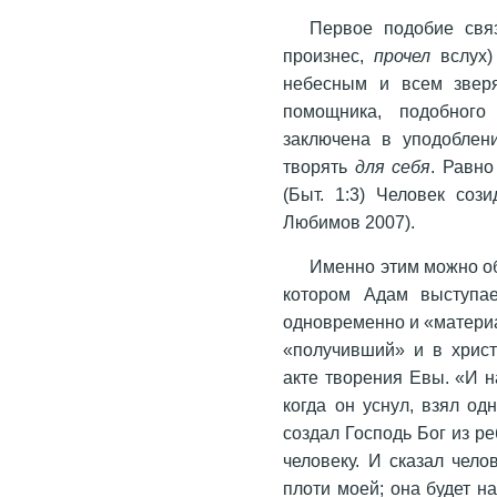
Первое подобие связа
произнес,
прочел
вслух) человек
небесным и всем звер
помощника, подобного 
заключена в уподоблени
творять
для себя
. Равн
(Быт. 1:3) Человек соз
Любимов 2007).
Именно этим можно об
котором Адам выступае
одновременно и «материа
«получивший» и в христ
акте творения Евы. «И н
когда он уснул, взял од
создал Господь Бог из р
человеку. И сказал челов
плоти моей; она будет н