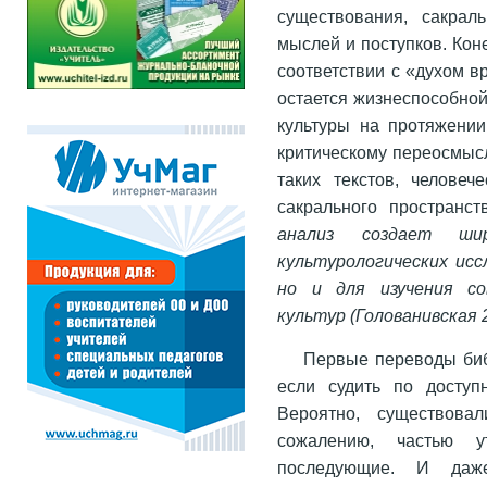
существования, сакрал
мыслей и поступков. Кон
соответствии с «духом в
остается жизнеспособной
культуры на протяжении
критическому переосмыс
таких текстов, человеч
сакрального пространс
анализ создает ши
культурологических исс
но и для изучения со
культур (Голованивская 
Первые переводы биб
если судить по доступ
Вероятно, существова
сожалению, частью 
последующие. И даж