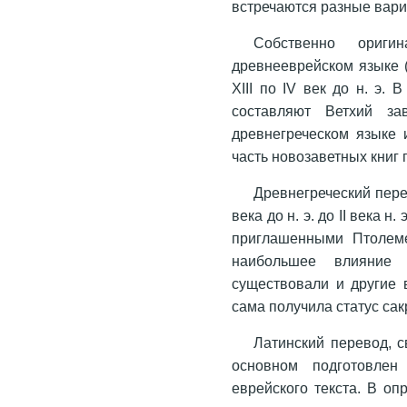
встречаются разные вар
Собственно ориги
древнееврейском языке 
XIII по IV век до н. э.
составляют Ветхий за
древнегреческом языке и
часть новозаветных книг 
Древнегреческий перев
века до н. э. до II века н
приглашенными Птолеме
наибольшее влияние
существовали и другие 
сама получила статус сак
Латинский перевод, 
основном подготовлен
еврейского текста. В о