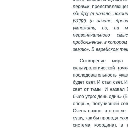
первым
; представляюще
εέν άρχ (в
начале
,
исход
בְּקַדְמִין (в
начале
,
древ
умножить, но, на м
первоначального см
продолжение, в котором
Сотворение мир
культурологической точ
последовательность ука
будет свет. И стал свет. 
свет от тьмы. И назвал 
было утро: день один» (Б
опоры», получившей сов
Очень важно, что после
сушу, как бы проводя
«го
система координат, в