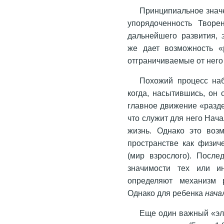
Принципиальное зна
упорядоченность Творе
дальнейшего развития,
же дает возможность «
отграничиваемые от него
Похожий процесс на
когда, насытившись, он 
главное движение «разде
что служит для него Нач
жизнь. Однако это воз
пространстве как физич
(мир взрослого). Посл
значимости тех или и
определяют механизм р
Однако для ребенка
нача
Еще один важный «эле