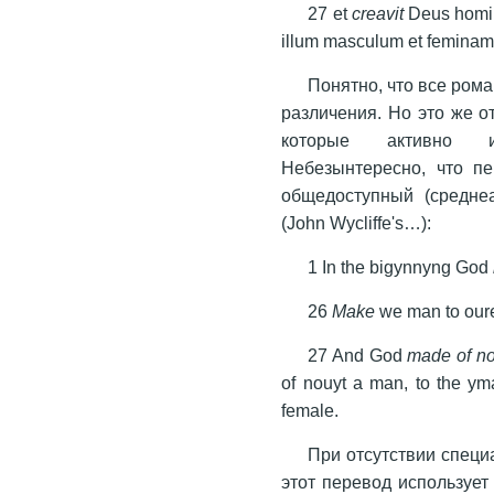
27 et
creavit
Deus homin
illum masculum et femina
Понятно, что все ром
различения. Но это же о
которые активно ис
Небезынтересно, что п
общедоступный (средне
(John Wycliffe's…):
1 In the bigynnyng God
26
Make
we man to our
27 And God
made of no
of nouyt a man, to the y
female.
При отсутствии специ
этот перевод используе