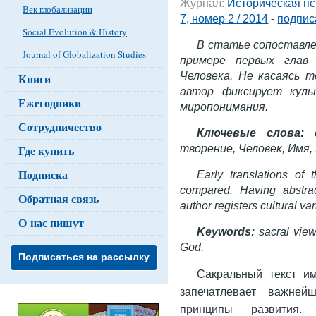
Журнал:
Историческая пс
Век глобализации
7, номер 2 / 2014
-
подпис
Social Evolution & History
В статье сопоставле
Journal of Globalization Studies
примере первых глав
Человека. Не касаясь т
Книги
автор фиксирует куль
Ежегодники
миропонимания.
Сотрудничество
Ключевые слова:
творение, Человек, Имя, 
Где купить
Подписка
Early translations of
compared. Having abstrac
Обратная связь
author registers cultural va
О нас пишут
Keywords:
sacral views
God.
Подписаться на рассылку
Сакральный текст им
запечатлевает важней
принципы развития.