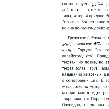
соответствует: وَلَقَدْ خَلَقْنَا الإِنسَانَ مِن صَلْصَالٍ مِّنْ حَمَإٍ مَّسْنُونٍ – «И
действительно же мы со
тины, которой придана
ф
Эта связь божественного
но она по-разному фикси
Греческое ἄ
νθρωπος
,
კაცი,
эфиопское
сла
אֲנָשָׁא в Таргуме Онкелоса и арабское انسان (очевидно родственные
еврейскому איש). Правда, само имя Адама все-таки встречается в
текстах, но позже, во в
текста (слав., груз., а
назывании животных, а в 
о со-творении Евы. В э
«человек», но «отпрыск 
матери может идти реч
творения», как Первочел
Очевидно, представлен