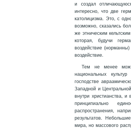
и создал отличающуюс
интересно, что две гер
католицизма. Это, с одн
возможно, сказались бо
же этническим кельтским
которая, будучи герма
воздействие (норманны) 
воздействие.
Тем не менее можн
национальных культур
господстве авраамическ
Западной и Центральной
внутри христианства, и
принципиально един
распространения, напр
результатов. Небольши
мира, но массового расп