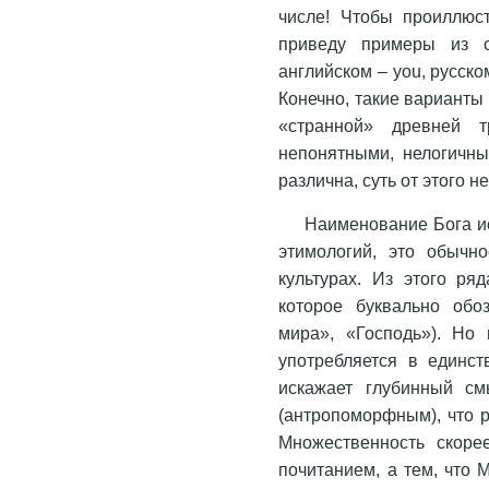
числе! Чтобы проиллюс
приведу примеры из с
английском – you, русск
Конечно, такие варианты
«странной» древней 
непонятными, нелогичны
различна, суть от этого н
Наименование Бога ис
этимологий, это обычн
культурах. Из этого р
которое буквально обо
мира», «Господь»). Но
употребляется в единс
искажает глубинный см
(антропоморфным), что 
Множественность скоре
почитанием, а тем, что 