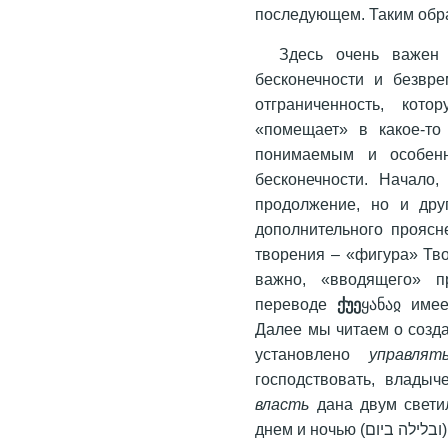
последующем. Таким обра
Здесь очень важен 
бесконечности и безвре
отграниченность, кот
«помещает» в какое-то
понимаемым и особенн
бесконечности. Начало,
продолжение, но и дру
дополнительного проясн
творения – «фигура» Тво
важно, «вводящего» пр
переводе
ქუე
ყანაჲ имее
Далее мы читаем о созда
установлено
управлят
господствовать, владыче
власть
дана двум светилам (המארת את־שני), чтобы упр
д