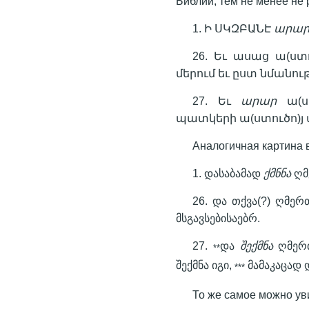
Библии, тем не менее не 
1. Ի ՍԿԶԲԱՆԷ
արա
26. Եւ ասաց ա(ստ
մերում եւ ըստ նմանու
27. Եւ
արար
ա(ստ
պատկերի ա(ստուծո)յ
Аналогичная картина в
1. დასაბამად
ქმნნა
ღმე
26. და თქვა(?) ღმერ
მსგავსებისაებრ.
27.
და
შექმნა
ღმერთ
**
შექმნა იგი,
მამაკაცად 
***
То же самое можно ув