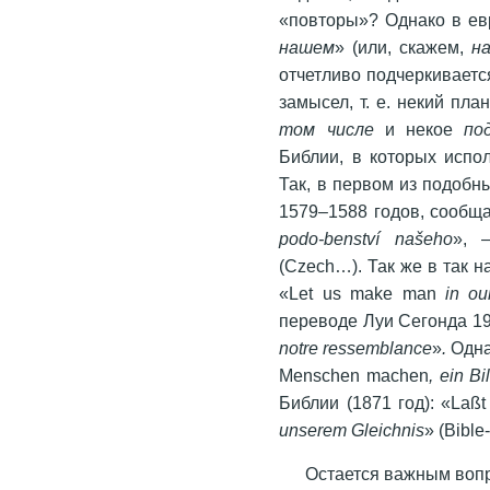
«повторы»? Однако в евр
нашем
» (или, скажем,
н
отчетливо подчеркивается
замысел, т. е. некий пл
том числе
и некое
по
Библии, в которых испол
Так, в первом из подобн
1579–1588 годов, сообща
podo-benství našeho
», 
(Czech…). Так же в так 
«Let us make man
in ou
переводе Луи Сегонда 19
notre ressemblance
»
.
Одна
Menschen machen
, ein Bi
Библии (1871 год): «La
unserem Gleichnis
» (Bibl
Остается важным вопр