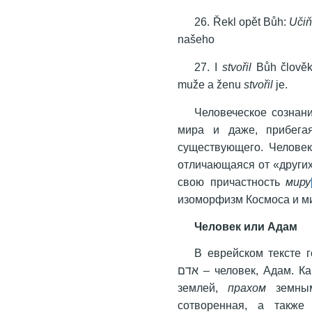
26. Řekl opět Bůh:
Uči
našeho
27. I
stvořil
Bůh člověk
muže a ženu
stvořil
je.
Человеческое сознан
мира и даже, прибега
существующего. Человек
отличающаяся от «других
свою причастность
миру
изоморфизм Космоса и м
Человек или Адам
В еврейском тексте 
אדם – человек, Адам. К
землей,
прахом
сотворенная, а такж