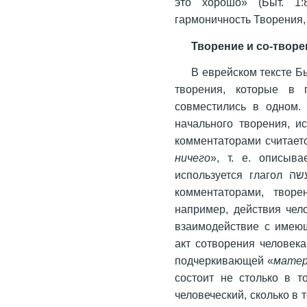
это хорошо» (Быт. 1:
гармоничность Творения,
Творение и со-творе
В еврейском тексте Б
творения, которые в 
совместились в одном. 
начального творения, используется гл
комментаторами считает
ничего
», т. е. описыв
используется глагол עשה, который обозначает, согласно с теми же
комментаторами, твор
например, действия чело
взаимодействие с имею
акт сотворения человека обозначае
подчеркивающей «
матер
состоит не столько в т
человеческий, сколько в 