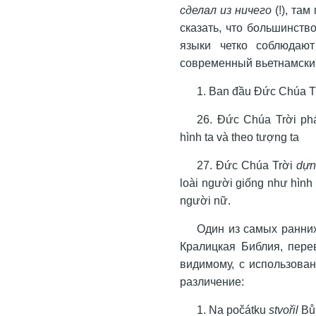
сделал из ничего
(!), там
сказать, что большинств
языки четко соблюдают
современный вьетнамски
1. Ban đầu Ðức Chúa T
26. Ðức Chúa Trời ph
hình ta và theo tượng ta
27. Ðức Chúa Trời
dựn
loài người giống như hìn
người nữ.
Один из самых ранни
Кралицкая Библия, пере
видимому, с использован
различение:
1. Na počátku
stvořil
Bůh