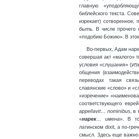
главную «уподобляющу
библейского текста. Сов
изрекает) сотворенное, 
быть
. В числе прочего 
«подобию Божию». В этом
Во-первых, Адам наре
совершая акт «малого» тв
условия «слушания» (שמע – слышать, прислушиваться, понимать), т. е.
общения (взаимодейств
переводах такая связ
славянские «слово» и «
«изречение» «наименова
appellavit
…
nominibus
, в
«
нарек
…
имена
». В т
латинском dixit, а по-гре
смысл. Здесь еще важно 