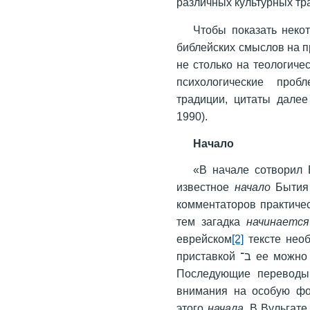
различных культурных тр
Чтобы показать неко
библейских смыслов на 
не столько на теологичес
психологические проб
традиции, цитаты далее
1990).
Начало
«В начале сотворил 
известное
начало
Бытия 
комментаторов практичес
тем загадка
начинается
еврейском
[2]
тексте необычной формо
приставкой ב־ ее можно перевести как «в начале», так и «началом».
Последующие переводы
внимания на особую фо
этого
начала
. В Вульгат