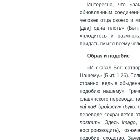
Интересно, что «з
обновленным соединени
человек отца своего и м
[два] одна плоть» (Быт
«плодитесь и размножа
придать смысл всему че
Образ и подобие
«И сказал Бог: сотв
Нашему» (Быт. 1:26). Есл
странно: ведь в обыден
подобию нашему». Грече
славянского перевода, т
κα
ὶ
καθ’
ὁ
μο
ί
ωσιν
» (букв.
переводе сохраняется эт
nostram
». Здесь
imago
,
воспроизводить), озна
подобие, сходство. Зач