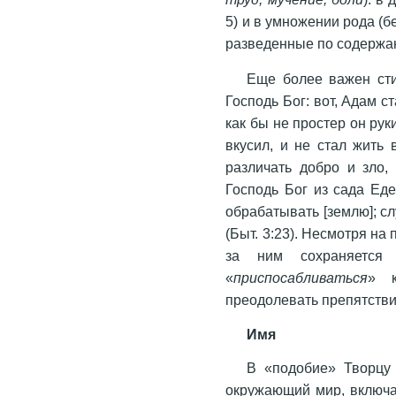
5) и в умножении рода (
разведенные по содержан
Еще более важен сти
Господь Бог: вот, Адам ст
как бы не простер он руки
вкусил, и не стал жить 
различать добро и зло,
Господь Бог из сада Едемского,
обрабатывать [землю]; сл
(Быт. 3:23). Несмотря на
за ним сохраняется
«
приспосабливаться
» к
преодолевать препятстви
Имя
В «подобие» Творцу
окружающий мир, включа