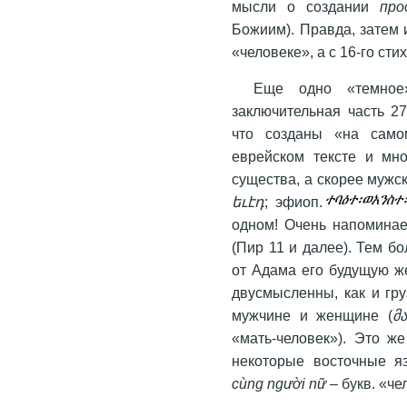
мысли о создании
пр
Божиим). Правда, затем 
«человеке», а с 16-го сти
Еще одно «темное
заключительная часть 27
что созданы «на само
еврейском тексте и мно
существа, а скорее мужск
եւէդ
; эфиоп.
одном! Очень напоминае
(Пир 11 и далее). Тем б
от Адама его будущую ж
двусмысленны, как и гру
мужчине и женщине (
მ
«мать-человек»). Это ж
некоторые восточные я
cùng người nữ
– букв. «ч