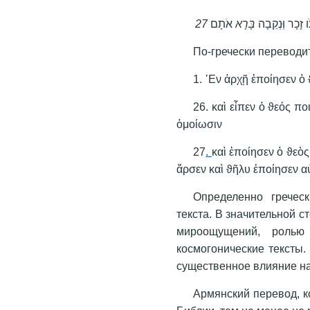
27
אֹתָם
בָּרָא
זָכָר וְּנְקֵבָה
По-гречески переводи
1. ᾽Εν ἀρχῇ ἐποίησεν ὁ 
26. καὶ εἶπεν ὁ ϑεός π
ὁμοίωσιν
27
.
καὶ ἐποίησεν ὁ ϑεὸς
ἄρσεν καὶ ϑῆλυ ἐποίησεν α
Определенно гречес
текста. В значительной 
мироощущений, ролью
космогонические тексты.
существенное влияние на 
Армянский перевод, к