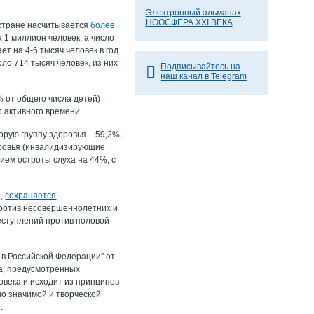
Электронный альманах
НООСФЕРА XXI ВЕКА
й стране насчитывается
более
 1 миллион человек, а число
т на 4‑6 тысяч человек в год.
ло 714 тысяч человек, из них
Подписывайтесь на
наш канал в Telegram
% от общего числа детей)
 активного времени.
торую группу здоровья – 59,2%,
доровья (инвалидизирующие
ием остроты слуха на 44%, с
а,
сохраняется
против несовершеннолетних и
еступлений против половой
 в Российской Федерации" от
ка, предусмотренных
овека и исходит из принципов
но значимой и творческой
.