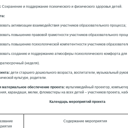
:
Сохранение и поддержание психического и физического здоровья детей.
кта:
вовать активизации взаимодействия участников образовательного процесса;
вовать повышению правовой грамотности участников образовательного проц
вовать повышению психологической компетентности участников образовател
вовать созданию и поддержанию атмосферы психологического комфорта для 
краткосрочный (неделя).
оекта:
дети старшего дошкольного возраста, воспитатели, музыкальный руково
ической культуре, родители.
и материальное обеспечение проекта:
мультимедийный проектор, компьютер
ания, карандаши, мелки, фломастеры на всех детей – участников проекта, на
Календарь мероприятий проекта
азвание
Содержание мероприятия
приятия