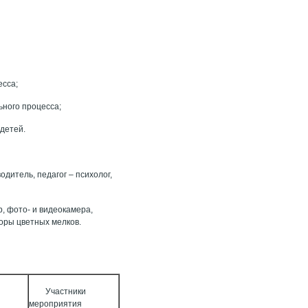
есса;
ьного процесса;
детей.
дитель, педагог – психолог,
, фото- и видеокамера,
боры цветных мелков.
Участники
мероприятия