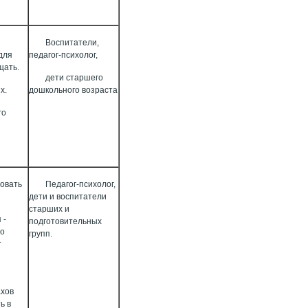
Воспитатели,
для
педагог-психолог,
щать.
дети старшего
х.
дошкольного возраста
го
совать
Педагог-психолог,
дети и воспитатели
старших и
 -
подготовительных
По
групп.
т
ахов
ь в