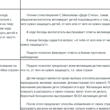
еседа
Чтение стихотворения С.Михалкова «Дядя Степа», таким
тателя с
образом воспитатель мотивирует детей поразмышлять о том, 
и на тему:
чего нужно защищать детей, от кого или от чего их нужно защи
му надо
В ходе беседы воспитатель выслушивает ответы желающи
ать детей и
о/ от чего?»
В конце беседы задается вопрос: «А тебя от кого или от че
нужно защищать?».
Педагог-психолог фиксирует ответы в бланке протокола
наблюдения.
исование на
Педагог-психолог предлагает всем желающим детям нари
 «Мои страхи».
что-то, от чего их нужно защищать, т.е. свои страхи.
Детям предоставляется право выбора способов рисования
карандашом, мелками, красками, фломастерами (это важно!). 
окончанию рисования дети собираются в круг. Желающие могу
показать и рассказать о своих страхах, могут этого не делать.
Взрослый безоценочно выслушивает ВСЕХ желающих детей.
После этого предлагает способы избавления от своих стр
(разорвать рисунок на мелкие кусочки, сильно измять и выкинут