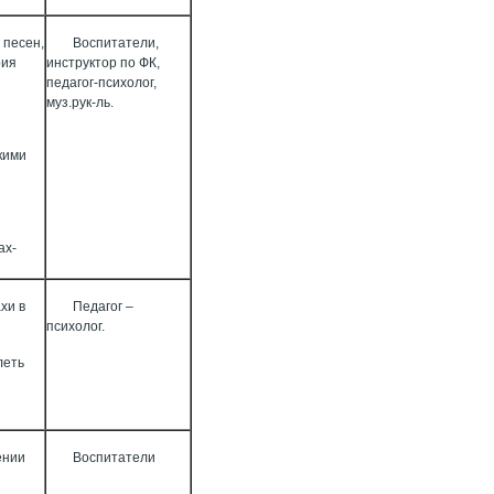
 песен,
Воспитатели,
рия
инструктор по ФК,
педагог-психолог,
муз.рук-ль.
кими
ах-
хи в
Педагог –
психолог.
леть
ении
Воспитатели