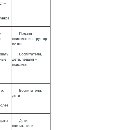
.) –
сунков
и
Педагог –
а.
психолог, инструктор
по ФК
овать
Воспитатели,
ьные
дети, педагог –
психолог.
го,
Воспитатели,
дети.
более
ащиты
Дети,
.
воспитатели.