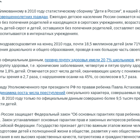
ь.
ликованному в 2010 году статистическому сборнику "Дети в России", в наше
совершеннолетних граждан
. Ежегодно детское население России снижается на
 без попечения родителей и находящихся в сиротских учреждениях, возрастае
ь детей‑сирот и детей, оставшихся без попечения родителей, составляет око
воспитываются в интернатных учреждениях.
нздравсоцразвития на конец 2010 года, почти 18,5 миллионов детей (или 71
ния дошкольного и общего образования, проводя в них большую часть своего
 по официальным данным,
первую группу здоровья имели 20,7% школьников
, в
группу здоровья, т.е. хронические заболевания, четвертую и пятую группу з
ли 1,8% детей. Отмечается рост числа детей, оканчивающих школу с понижен
ы зрения в 2,7 раза, с нарушением осанки на 45%, со сколиозом в 5,7 раза.
ладу Уполномоченного при президенте РФ по правам ребенка Павла Астахов
динамика роста числа преступлений
сексуального характера, совершаемых 
. В 2010 году только по официальным данным совершено более 9,5 тысяч пр
ти детей.
в России защищает Федеральный закон "Об основных гарантиях прав ребенка
а. Закон устанавливает основные гарантии прав и законных интересов ребен
сийской Федерации. Государство признает детство важным этапом жизни чел
одготовки детей к полноценной жизни в обществе, развития у них обществен
тания в них высоких нравственных качеств, патриотизма и гражданственности