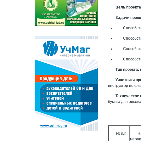
Цель проекта
Задачи прое
Способст
Способст
Способст
Способст
Тип проекта:
Участники пр
инструктор по физ
Техническое 
бумага для рисов
№ п/п,
Н
меро