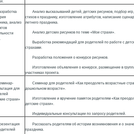
ах.
азработка
Анализ высказываний детей, детских рисунков, подбор игр,
рия
стихов к празднику, изготовление атрибутов, написание сцена
ника, анализ
летнего праздника.
ктов
Анализ детских рисунков по теме «Мои страхи».
льности
.
Выработка рекомендаций для родителей по работе с детс
страхами.
Разработка положения о конкурсе рисунков.
Изготовление объявления о конкурсе, размещение в групп
участниках проекта.
еминар-
Семинар для родителей «Как преодолеть возрастные стра
льтация для
дошкольном возрасте».
елей
Изготовление и вручение памяток родителям «Как преодо
кие страхи»
детские страхи».
Индивидуальные консультации по запросу родителей.
резентация
Рассказать родителям об истории возникновения и о знач
одителей
праздника.