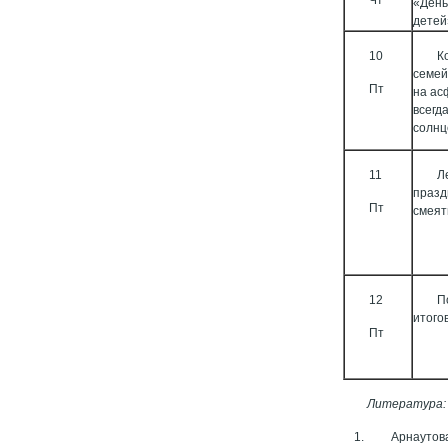
«Ден
детей
10
К
семей
Пт
на ас
всегд
солнц
11
Л
празд
Пт
смеят
12
П
итого
Пт
Литература
Арнаутова