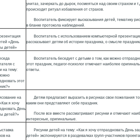
унитаз, зачеркать до дырок, посмеяться над своим страхом и т.д
происходит ритуал избавления от страхов.
Воспитатель фиксирует высказывания детей, тематику ри
в бланке протокола наблюдений.
резентация
Воспитатель с использованием компьютерной презентаци
етей «День
рассказывает детям об истории праздника, о смысле праздник
ы детей»
еседа
Воспитатель беседует с детьми о том, как можно отпраздн
тателя с
этот праздник, педагог-психолог отмечает наиболее оригинал
и на тему:
ответы.
можно
здновать этот
ник?»
исование на
Детям предлагают выразить в рисунках свои пожелания то
«Как я хочу
каким они представляют себе праздник.
здновать День
После все вместе рассматривают рисунки и отмечают наи
ы детей?»
интересные, оригинальные.
ыставка
Рисунки детей на тему: «Как я хочу отпраздновать День з
ков на
детей» экспонируются в раздевалках групп-участников проекта