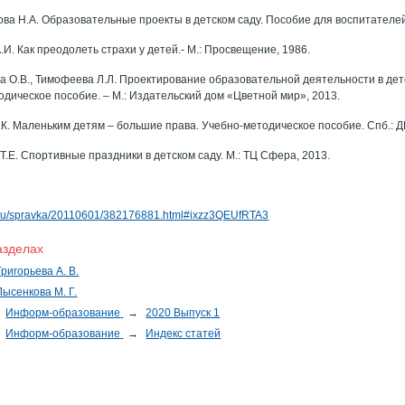
ва Н.А. Образовательные проекты в детском саду. Пособие для воспитателей
.И. Как преодолеть страхи у детей.- М.: Просвещение, 1986.
а О.В., Тимофеева Л.Л. Проектирование образовательной деятельности в дет
одическое пособие. – М.: Издательский дом «Цветной мир», 2013.
.К. Маленьким детям – большие права. Учебно-методическое пособие. Спб.:
Т.Е. Спортивные праздники в детском саду. М.: ТЦ Сфера, 2013.
ia.ru/spravka/20110601/382176881.html#ixzz3QEUfRTA3
азделах
Григорьева А. В.
Лысенкова М. Г.
Информ-образование
→
2020 Выпуск 1
Информ-образование
→
Индекс статей