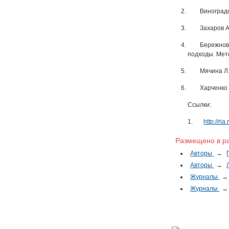
Виноградо
Захаров А
Бережнов
подходы. Мет
Мячина Л
Харченко 
Ссылки:
1.
http://r
Размещено в р
Авторы
→
Авторы
→
Журналы
→
Журналы
→