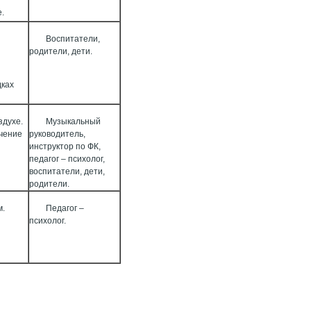
е.
Воспитатели,
родители, дети.
дках
здухе.
Музыкальный
учение
руководитель,
инструктор по ФК,
педагог – психолог,
воспитатели, дети,
родители.
м.
Педагог –
психолог.