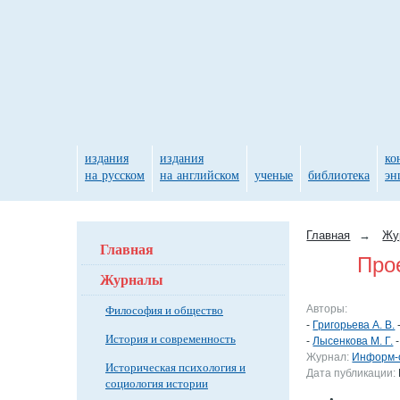
издания
издания
ко
на русском
на английском
ученые
библиотека
эн
Главная
→
Жу
Главная
Про
Журналы
Философия и общество
Авторы:
-
Григорьева А. В.
История и современность
-
Лысенкова М. Г.
Журнал:
Информ-о
Историческая психология и
Дата публикации:
социология истории