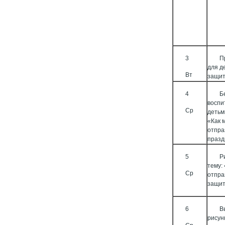
3
П
для д
Вт
защит
4
Б
воспи
Ср
детьм
«Как 
отпра
празд
5
Р
тему: 
Ср
отпра
защит
6
В
рисун