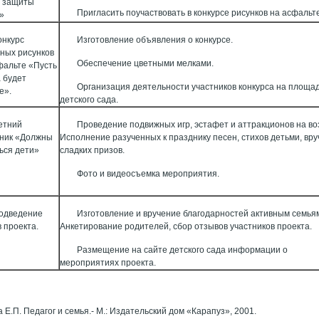
ь защиты
Пригласить поучаствовать в конкурсе рисунков на асфальт
»
онкурс
Изготовление объявления о конкурсе.
ных рисунков
Обеспечение цветными мелками.
фальте «Пусть
а будет
Организация деятельности участников конкурса на площа
е».
детского сада.
етний
Проведение подвижных игр, эстафет и аттракционов на во
ник «Должны
Исполнение разученных к празднику песен, стихов детьми, вр
ься дети»
сладких призов.
Фото и видеосъемка мероприятия.
одведение
Изготовление и вручение благодарностей активным семья
в проекта.
Анкетирование родителей, сбор отзывов участников проекта.
Размещение на сайте детского сада информации о
мероприятиях проекта.
:
 Е.П. Педагог и семья.- М.: Издательский дом «Карапуз», 2001.