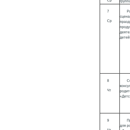
Ср
групп
7
Р
сцена
Ср
празд
проду
деяте
детей
8
С
консу
Чт
родит
«Детс
9
П
для р
Чт