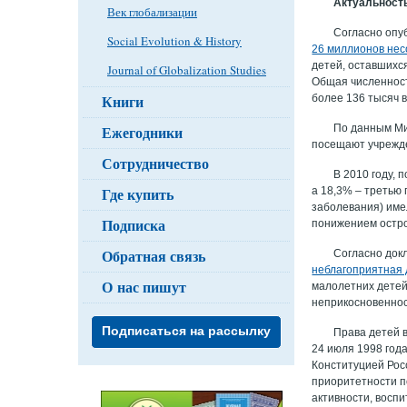
Актуальност
Век глобализации
Согласно опуб
Social Evolution & History
26 миллионов не
детей, оставшихся
Journal of Globalization Studies
Общая численност
Книги
более 136 тысяч 
По данным Ми
Ежегодники
посещают учрежде
Сотрудничество
В 2010 году,
Где купить
а 18,3% – третью 
заболевания) име
Подписка
понижением острот
Обратная связь
Согласно док
неблагоприятная 
О нас пишут
малолетних детей
неприкосновеннос
Подписаться на рассылку
Права детей 
24 июля 1998 год
Конституцией Рос
приоритетности п
активности, воспи