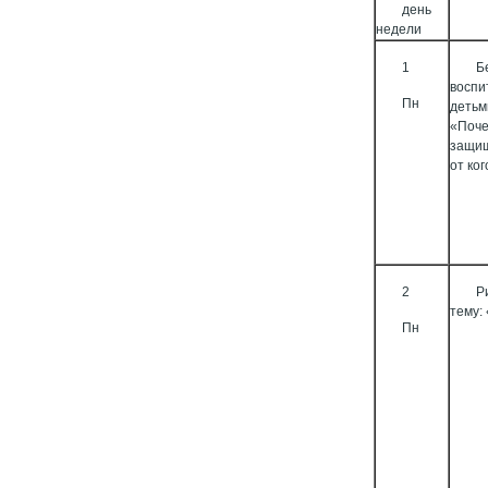
день
недели
1
Б
воспи
Пн
детьм
«Поче
защищ
от ког
2
Р
тему:
Пн