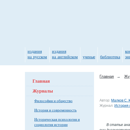
издания
издания
ко
на русском
на английском
ученые
библиотека
эн
Главная
→
Жу
Главная
Журналы
Философия и общество
Автор:
Малков С. 
Журнал:
История 
История и современность
Историческая психология и
социология истории
В статье ана
они диагностирую