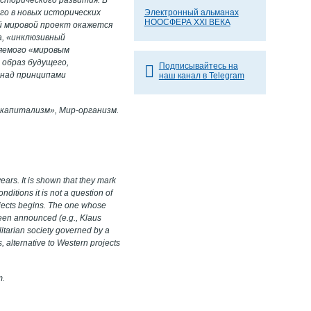
го в новых исторических
Электронный альманах
НООСФЕРА XXI ВЕКА
й мировой проект окажется
а, «инклюзивный
ляемого «мировым
 образ будущего,
Подписывайтесь на
 над принципами
наш канал в Telegram
капитализм», Мир-организм.
ears. It is shown that they mark
ditions it is not a question of
rojects begins. The one whose
been announced (e.g., Klaus
alitarian society governed by a
s, alternative to Western projects
m.