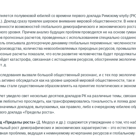
олняется полувековой юбилей со времени первого доклада Римскому клубу (РК
91). Доклад сразу привлек широкое внимание мировой общественности. В нем
енности возможностей глобального демографического и экономического роста,
кого уровня. Причем анализ будущих проблем проводился не на основе гумани
ов прогнозных расчетов, проведенных с использованием специально создан
ель описывала долгосрочную динамику глобальных переменных: численности
роизводства, количества невозобновляемых природных ресурсов, промышле
огнозные расчеты показали, что если развитие человечества будет продолжат
йдет катастрофа, связанная с истощением ресурсов, обострением экологиче
. д.
сследования вызвали большой общественный резонанс, и с тех пор экологичес
 активно обсуждаться как на уровне широкой мировой общественности, так и 
емы стали существенным образом влиять на принятие политических и эконом
лет увидело свет несколько десятков докладов РК на различные темы, связа
ом любопытно проследить, как трансформировались тональность и логика док
значимых докладов, выпускаемых, как правило, либо к очередному юбилею об
рвого доклада «Пределы роста».
лад «Пределы роста»
(Д. Медоуз и др.): содержится утверждение о том, что 
альный рост демографических и экономических характеристик – это естестве
авная проблема, ведущая к неминуемому исчерпанию ресурсов и глобальному кри