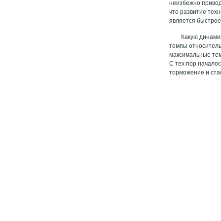
неизбежно привод
что развитие тех
является быстрое
Какую динами
темпы относитель
максимальные темп
С тех пор начало
торможение и ста