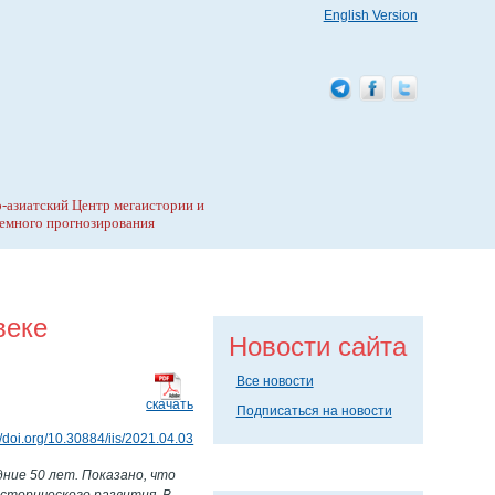
English Version
-азиатский Центр мегаистории и
емного прогнозирования
веке
Новости сайта
Все новости
скачать
Подписаться на новости
//doi.org/10.30884/iis/2021.04.03
ние 50 лет. Показано, что
сторического развития. В