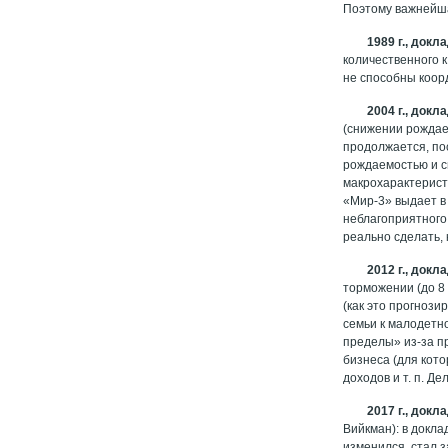
Поэтому важнейша
1989 г., док
количественного 
не способны коор
2004 г., док
(снижении рождае
продолжается, по
рождаемостью и с
макрохарактерист
«Мир-3» выдает в
неблагоприятного 
реально сделать, 
2012 г., док
торможении (до 8
(как это прогноз
семьи к малодетн
пределы» из-за п
бизнеса (для кот
доходов и т. п. Д
2017 г., док
Вийкман): в докл
изменился, стал 