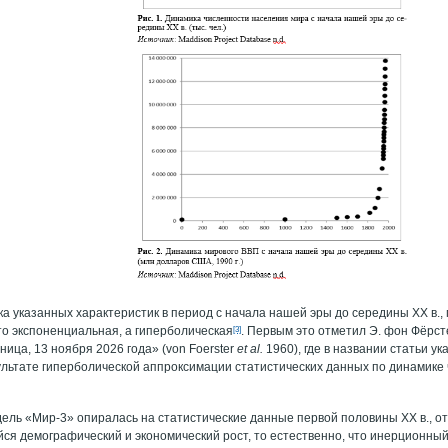
а указанных характеристик в период с начала нашей эры до середины ХХ в.,
то экспоненциальная, а гиперболическая
[3]
. Первым это отметил Э. фон Фёрстер
ница, 13 ноября 2026 года» (von Foerster
et
al
.
1960), где в названии статьи ук
ультате гиперболической аппроксимации статистических данных по динамике
дель «Мир-3» опиралась на статистические данные первой половины XX в., о
ся демографический и экономический рост, то естественно, что инерционный