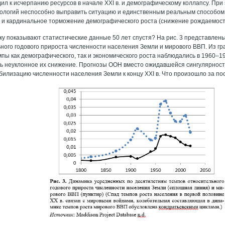
ил к исчерпанию ресурсов в начале XXI в. и демографическому коллапсу. При
нологий неспособно выправить ситуацию и единственным реальным способом
 и кардинальное торможение демографического роста (снижение рождаемост
ку показывают статистические данные 50 лет спустя? На рис. 3 представле
ного годового прироста численности населения Земли и мирового ВВП. Из гр
ы как демографического, так и экономического роста наблюдались в 1960–1970-
сь неуклонное их снижение. Прогнозы ООН вместо ожидавшейся сингулярнос
билизацию численности населения Земли к концу XXI в. Что произошло за по