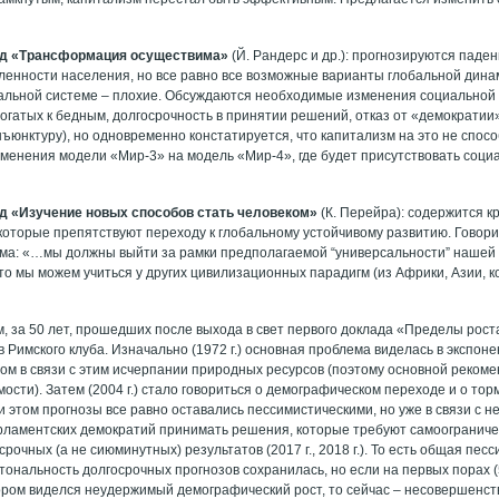
лад «Трансформация осуществима»
(Й. Рандерс и др.): прогнозируются паде
ленности населения, но все равно все возможные варианты глобальной дина
альной системе – плохие. Обсуждаются необходимые изменения социальной
богатых к бедным, долгосрочность в принятии решений, отказ от «демократии
ъюнктуру), но одновременно констатируется, что капитализм на это не спосо
менения модели «Мир-3» на модель «Мир-4», где будет присутствовать социа
лад «Изучение новых способов стать человеком»
(К. Перейра): содержится к
которые препятствуют переходу к глобальному устойчивому развитию. Говори
ма: «…мы должны выйти за рамки предполагаемой “универсальности” нашей 
то мы можем учиться у других цивилизационных парадигм (из Африки, Азии, ко
м, за 50 лет, прошедших после выхода в свет первого доклада «Пределы рос
в Римского клуба. Изначально (1972 г.) основная проблема виделась в экспо
ом в связи с этим исчерпании природных ресурсов (поэтому основной реком
ости). Затем (2004 г.) стало говориться о демографическом переходе и о т
При этом прогнозы все равно оставались пессимистическими, но уже в связи с 
рламентских демократий принимать решения, которые требуют самоогранич
рочных (а не сиюминутных) результатов (2017 г., 2018 г.). То есть общая пес
тональность долгосрочных прогнозов сохранилась, но если на первых порах 
ром виделся неудержимый демографический рост, то сейчас – несовершенст