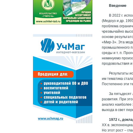
Введение
В 2022 г. исп
(Медоуз и др. 19
проблема огранич
чрезвычайно высо
основе результат
«Мир-3». Эта мод
промышленного п
среды и т. п. Пр
неминуемо произо
продовольствия и т
Результаты и
им тематика стала
Постепенно эти т
За пятьдесят 
развития. При эт
анализ наиболее 
выхода в свет пе
1972 г., док
ХХ в. экспоненци
Но этот рост – гл