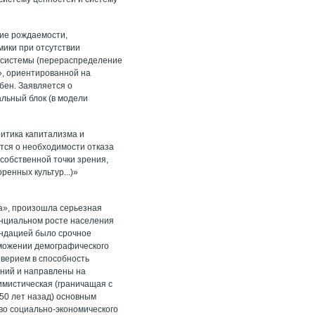
ние рождаемости,
мики при отсутствии
 системы (перераспределение
», ориентированной на
бен. Заявляется о
льный блок (в модели
ритика капитализма и
тся о необходимости отказа
собственной точки зрения,
ренных культур...)»
та», произошла серьезная
ненциальном росте населения
ендацией было срочное
орможении демографического
неверием в способность
ений и направлены на
симистическая (граничащая с
(50 лет назад) основным
во социально-экономического