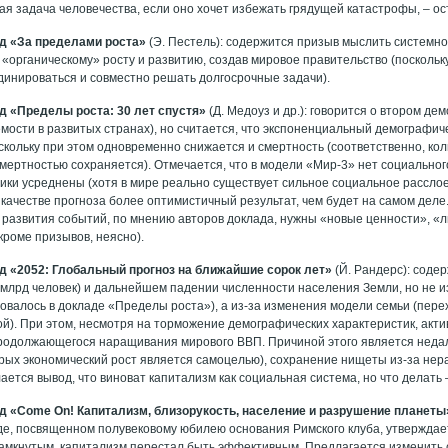
я задача человечества, если оно хочет избежать грядущей катастрофы, – ос
лад «За пределами роста»
(Э. Пестель): содержится призыв мыслить системно
к «органическому» росту и развитию, создав мировое правительство (посколь
динироваться и совместно решать долгосрочные задачи).
лад «Пределы роста: 30 лет спустя»
(Д. Медоуз и др.): говорится о втором д
мости в развитых странах), но считается, что экспоненциальный демографич
скольку при этом одновременно снижается и смертность (соответственно, ко
мертностью сохраняется). Отмечается, что в модели «Мир-3» нет социального
ики усреднены (хотя в мире реально существует сильное социальное расслое
 качестве прогноза более оптимистичный результат, чем будет на самом деле
развития событий, по мнению авторов доклада, нужны «новые ценности», «любо
кроме призывов, неясно).
лад «2052: Глобальный прогноз на ближайшие сорок лет»
(Й. Рандерс): соде
 млрд человек) и дальнейшем падении численности населения Земли, но не 
ировалось в докладе «Пределы роста»), а из-за изменения модели семьи (пер
ой). При этом, несмотря на торможение демографических характеристик, акт
родолжающегося наращивания мирового ВВП. Причиной этого является неда
орых экономический рост является самоцелью), сохранение нищеты из-за не
елается вывод, что виноват капитализм как социальная система, но что делать
лад «Come On! Капитализм, близорукость, население и разрушение планеты
аде, посвященном полувековому юбилею основания Римского клуба, утверждае
замкнутым, капитализм перестал быть эффективным. Предлагается изменить 