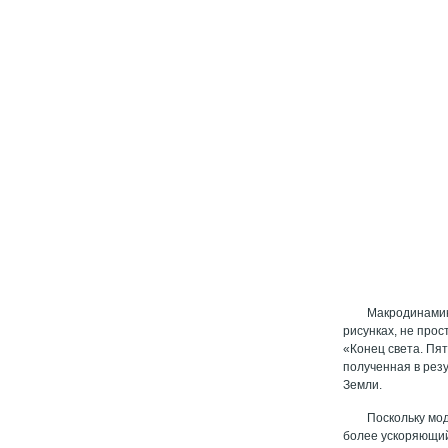
Макродинамик
рисунках, не прос
«Конец света. Пят
полученная в рез
Земли.
Поскольку мо
более ускоряющий