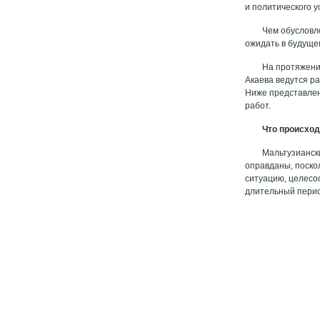
и политического 
Чем обусловл
ожидать в будущ
На протяжении
Акаева ведутся р
Ниже представлен
работ.
Что происхо
Мальтузиански
оправданы, поско
ситуацию, целесо
длительный период: