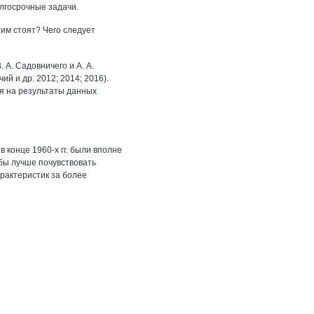
олгосрочные задачи.
им стоят? Чего следует
 А. Садовничего и А. А.
й и др. 2012; 2014; 2016).
я на результаты данных
 конце 1960-х гг. были вполне
обы лучше почувствовать
рактеристик за более