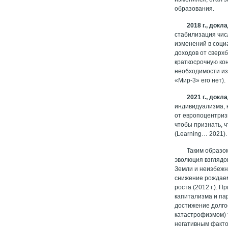
образования.
2018 г., док
стабилизация чис
изменений в соци
доходов от сверх
краткосрочную кон
необходимости из
«Мир-3» его нет).
2021 г., док
индивидуализма, 
от европоцентриз
чтобы признать, ч
(Learning… 2021).
Таким образо
эволюция взглядо
Земли и неизбежн
снижение рождаем
роста (2012 г.). 
капитализма и па
достижение долгос
катастрофизмом) 
негативным факто