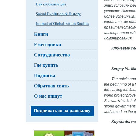
Век глобализации
этих условиях ре
условиях. Начина
Social Evolution & History
более успешным. 
капитализм» пап
Journal of Globalization Studies
правительством»
Книги
альтернативный 
доминирования.
Ежегодники
Ключевые сл
Сотрудничество
Где купить
Sergey Yu. Ma
Подписка
The article ana
Обратная связь
the beginning of a 
forecasting the fut
О нас пишут
world project prov
Schwab's ‘stakeholde
‘world government’. 
Подписаться на рассылку
and based on the pr
Keywords:
wo