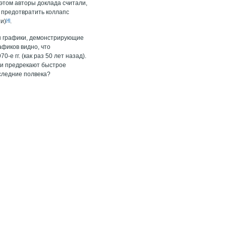
 этом авторы доклада считали,
 предотвратить коллапс
и)
[4]
.
ны графики, демонстрирующие
афиков видно, что
е гг. (как раз 50 лет назад).
ти предрекают быстрое
следние полвека?