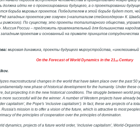
чь должна идти не о прогнозировании будущего, а о проектировании будуще
ется борьба мировых проектов. Победителем в этой борьбе будет тот, че
Ряд западных проектов уже озвучен («капитализм стейкхолдеров» К. Шваб
ы римского). По существу, это проекты тоталитарного общества, управ
. Миссия России – предложить привлекательный для большинства народов
западным проектам и основанный на примате принципов сотрудничества
ова:
мировая динамика, проекты будущего мироустройства, «инклюзивный 
On the Forecast of World Dynamics in the 21
Century
st
lkov.
lyzes macrostructural changes in the world that have taken place over the past 50 y
fundamentally new phase of historical development for the humanity. Under these con
ure, but projecting it in the new historical conditions. The struggle between world p
es more successful will be the winner. A number of Western projects have already 
r capitalism’, the Pope's ‘inclusive capitalism’). In fact, these are projects of a tot
Russia's mission is to offer a vision of the future, which is attractive to most people
imacy of the principles of cooperation over the principles of domination.
rld dynamics, projects of a future world order, ‘inclusive capitalism’, World-Organis