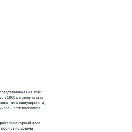
 представленная на этих
 в 1960 г. в своей статье
азана точка сингулярности,
 численности населения
тражавшие бурный и все
 прогноз по модели