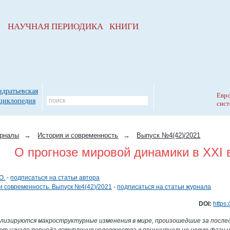
НАУЧНАЯ ПЕРИОДИКА КНИГИ
ндратьевская
Евро
циклопедия
сист
рналы
→
История и современность
→
Выпуск №4(42)/2021
О прогнозе мировой динамики в XXI 
Ю.
-
подписаться на статьи автора
и современность. Выпуск №4(42)/2021
-
подписаться на статьи журнала
DOI:
https:
лизируются макроструктурные изменения в мире, произошедшие за послед
т начало периода вступления человечества в принципиально новую фазу и