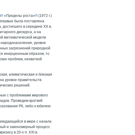
)
[1]
«Пределы роста»
[2]
(1972 г.)
 впервые была поставлена
 достигшего в середине ХХ в.
тарного дискурса, а на
ной математической модели
 народонаселения, уровня
нных загрязнений природной
ься инерционным образом, то
ских проблем, нехваткой
кая, климатическая и близкая
на уровне правительств.
ических решений.
нные с проблемами мирового
ладов. Проведем краткий
разования РК, либо к юбилею
наблюдающийся в мире с начала
нный и закономерный процесс.
зису в 20-х гг. XXI в.