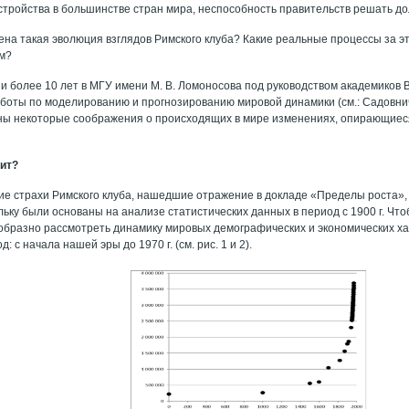
устройства в большинстве стран мира, неспособность правительств решать д
ена такая эволюция взглядов Римского клуба? Какие реальные процессы за эт
ем?
 более 10 лет в МГУ имени М. В. Ломоносова под руководством академиков В.
аботы по моделированию и прогнозированию мировой динамики (см.: Садовничи
ы некоторые соображения о происходящих в мире изменениях, опирающиес
дит?
е страхи Римского клуба, нашедшие отражение в докладе «Пределы роста», в
льку были основаны на анализе статистических данных в период с 1900 г. Чт
образно рассмотреть динамику мировых демографических и экономических ха
 с начала нашей эры до 1970 г. (см. рис. 1 и 2).