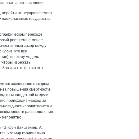
тановить рост населения.
, перейти от неуправляемого
ку национальные государства
емографическом переходе
еский рост тем не менее
личественный зазор между
 блока, что все
ние), поэтому модель
. Чтобы избежать
вь» и т. п. (но как это
ржится заключение о скором
из-за повышения смертности
еход от многодетной модели
ивно происходит «выход за
льновидность правительств и
равномерности распределения
 – непонятно.
»
(Э. фон Вайцзеккер, А.
тся, что мир кардинально
систему ценностей и систему