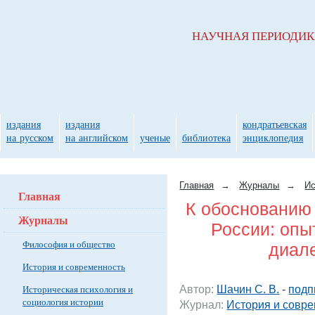
НАУЧНАЯ ПЕРИОДИ
издания
издания
кондратьевская
на русском
на английском
ученые
библиотека
энциклопедия
Главная
→
Журналы
→
Ис
Главная
К обоснованию
Журналы
России: опы
Философия и общество
диале
История и современность
Автор:
Шачин С. В.
-
подп
Историческая психология и
социология истории
Журнал:
История и совре