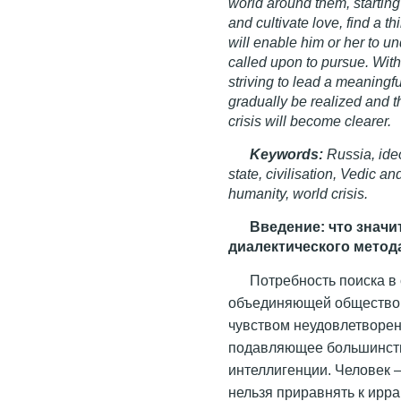
world around them, starting
and cultivate love, find a th
will enable him or her to u
called upon to pursue. With
striving to lead a meaningful
gradually be realized and t
crisis will become clearer.
Keywords:
Russia, ideo
state, civilisation, Vedic an
humanity, world crisis.
Введение: что значи
диалектического метод
Потребность поиска в
объединяющей общество,
чувством неудовлетворен
подавляющее большинство
интеллигенции. Человек 
нельзя приравнять к ирр