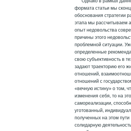
Однако в рамках данн
формата статьи мы сконц
обоснования стратегии р
этапа мы рассчитываем 
опыт недовольства совре
причины этого недовольс
проблемной ситуации. Уж
определенные рекоменда
свою субъективность в т
задают траекторию его ж
отношений, взаимоотноше
отношений с государство
«вечную истину» о том, ч
изменения себя, то на э
самореализации, способн
уготованный, индивидуал
полученных на этом пути
солидарную деятельност