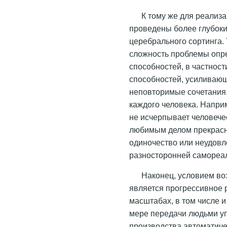
К тому же для реализ
проведены более глубоки
церебрального сортинга.
сложность проблемы опр
способностей, в частнос
способностей, усиливающ
неповторимые сочетания.
каждого человека. Наприм
не исчерпывает человеч
любимым делом прекрасн
одиночество или неудовл
разносторонней самореа
Наконец, условием в
является прогрессивное 
масштабах, в том числе и
мере передачи людьми у
производства автоматич