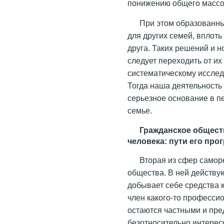
понижению общего массо
При этом образованны
для других семей, вплоть 
друга. Таких решений и н
следует переходить от их
систематическому иссле
Тогда наша деятельность 
серьезное основание в п
семье.
Гражданское общест
человека: пути его пр
Вторая из сфер самор
общества. В ней действу
добывает себе средства 
член какого-то професси
остаются частными и пр
безотносительно интерес