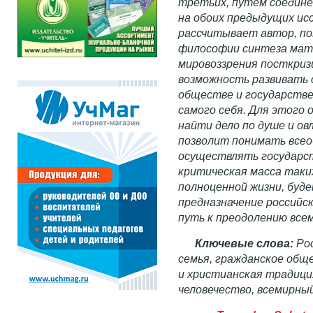
третьих, путем соедине
на обоих предыдущих ис
рассчитывает автор, п
философии синтеза мате
мировоззрения посткриз
возможность развивать 
обществе и государстве,
самого себя. Для этого 
найти дело по душе и о
позволит понимать всео
осуществлять государст
критическая масса таки
полноценной жизни, буд
предназначение российс
путь к преодолению все
Ключевые слова:
Рос
семья, гражданское обще
и христианская традици
человечество, всемирный