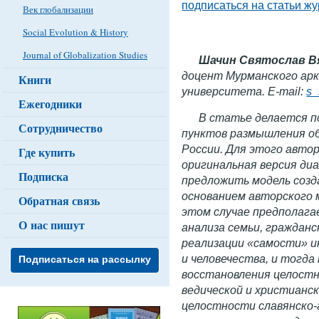
подписаться на статьи ж
Век глобализации
Social Evolution & History
Journal of Globalization Studies
Шачин Святослав В
доцент Мурманского арк
Книги
университета. E-mail:
s_
Ежегодники
В статье делается п
Сотрудничество
пунктов размышления об
России. Для этого авто
Где купить
оригинальная версия ди
Подписка
предложить модель созд
основанием авторского м
Обратная связь
этом случае предполага
О нас пишут
анализа семьи, граждан
реализации «самости» и
и человечества, и тогд
Подписаться на рассылку
восстановления целостн
ведической и христианс
целостности славянско-г