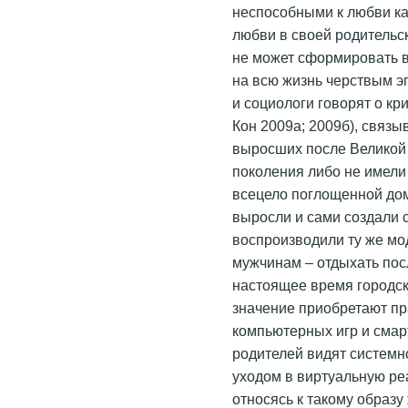
неспособными к любви ка
любви в своей родительск
не может сформировать в
на всю жизнь черствым эг
и социологи говорят о кр
Кон 2009а; 2009б), связы
выросших после Великой
поколения либо не имели 
всецело поглощенной дом
выросли и сами создали 
воспроизводили ту же мо
мужчинам – отдыхать посл
настоящее время городск
значение приобретают пр
компьютерных игр и сма
родителей видят системн
уходом в виртуальную ре
относясь к такому образу 