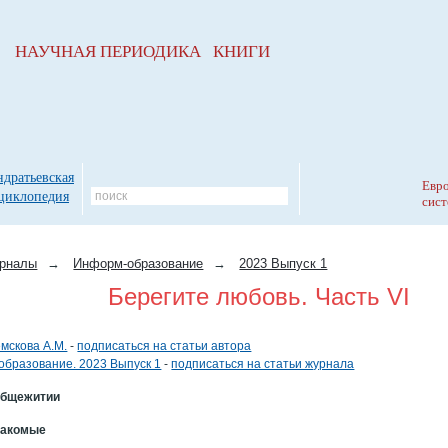
НАУЧНАЯ ПЕРИОДИКА КНИГИ
ндратьевская
Евро
циклопедия
сист
рналы
→
Информ-образование
→
2023 Выпуск 1
Берегите любовь. Часть VI
мскова А.М.
-
подписаться на статьи автора
бразование. 2023 Выпуск 1
-
подписаться на статьи журнала
общежитии
накомые