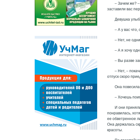
– Зачем же? –
заставили вас пе
Девушка улыб
– А у вас что
– Нет, не одни
– А я хочу од
– Вы разве з
– Нет, – пока
отпуск скоро прие
Она повесила 
– Хочешь поиг
И они принял
понравилась, хотя
ее обветренное ли
Она держалась ск
красоты.