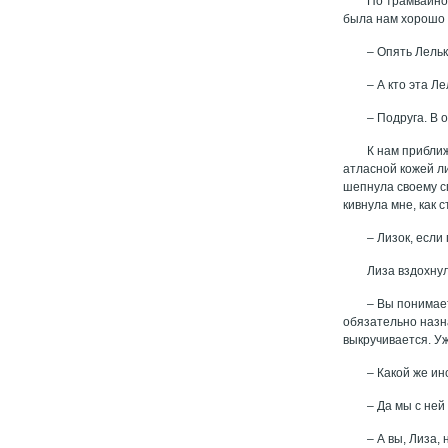
По трамвайной
была нам хорошо в
– Опять Лельк
– А кто эта Л
– Подруга. В 
К нам приближ
атласной кожей л
шепнула своему сп
кивнула мне, как 
– Лизок, если
Лиза вздохнул
– Вы понимает
обязательно назна
выкручивается. Уж
– Какой же ин
– Да мы с ней
– А вы, Лиза,