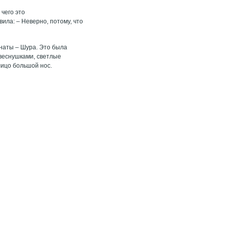
 чего это
вила: – Неверно, потому, что
мнаты – Шура. Это была
 веснушками, светлые
лицо большой нос.