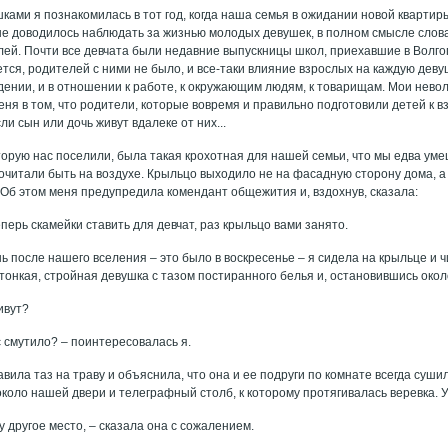
ками я познакомилась в тот год, когда наша семья в ожидании новой кварти
не доводилось наблюдать за жизнью молодых девушек, в полном смысле слова
лей. Почти все девчата были недавние выпускницы школ, приехавшие в Волго
тся, родителей с ними не было, и все-таки влияние взрослых на каждую девуш
ведении, и в отношении к работе, к окружающим людям, к товарищам. Мои нев
ня в том, что родители, которые вовремя и правильно подготовили детей к в
ли сын или дочь живут вдалеке от них...
торую нас поселили, была такая крохотная для нашей семьи, что мы едва уме
очитали быть на воздухе. Крыльцо выходило не на фасадную сторону дома, а 
 Об этом меня предупредила комендант общежития и, вздох­нув, сказала:
перь скамейки ставить для девчат, раз крыльцо вами занято.
ь после нашего вселения – это было в воскресенье – я сидела на крыльце и 
 тонкая, стройная девушка с тазом постиранного белья и, остановившись око
ивут?
ас смутило? – поинтересовалась я.
вила таз на траву и объяснила, что она и ее подруги по комнате всегда суши
коло нашей двери и телеграфный столб, к которому протягивалась веревка. У
 другое место, – сказала она с сожалением.