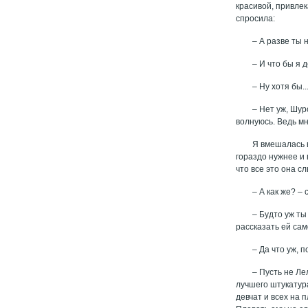
красивой, привлек
спросила:
– А разве ты 
– И что бы я 
– Ну хотя бы..
– Нет уж, Шур
волнуюсь. Ведь мн
Я вмешалась в
гораздо нужнее и 
что все это она сл
– А как же? –
– Будто уж ты
рассказать ей сам
– Да что уж, 
– Пусть не Л
лучшего штукатура
девчат и всех на 