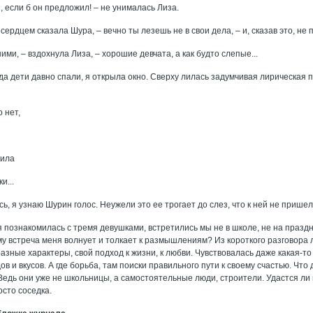
, если б он предложил! – не унималась Лиза.
с сердцем сказала Шура, – вечно ты лезешь не в свои дела, – и, сказав это, н
ними, – вздохнула Лиза, – хорошие девчата, а как будто слепые...
гда дети давно спали, я открыла окно. Сверху лилась задумчивая лирическая 
о нет,
.
рила
и...
ь, я узнаю Шурин голос. Неужели это ее трогает до слез, что к ней не приш
я познакомилась с тремя девушками, встретились мы не в школе, не на празд
у встреча меня волнует и толкает к размышлениям? Из короткого разговора л
зные характеры, свой подход к жизни, к любви. Чувствовалась даже какая-т
ов и вкусов. А где борьба, там поиски правильного пути к своему счастью. Что
Ведь они уже не школьницы, а самостоятельные люди, строители. Удастся ли
осто соседка.