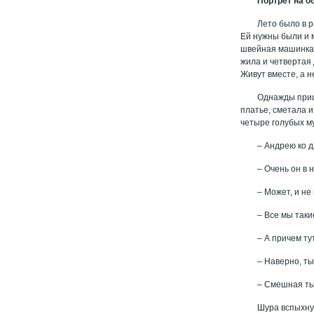
Портрет на 
Лето было в 
Ей нужны были и м
швейная машинка 
жила и четвертая 
Живут вместе, а н
Однажды приш
платье, сметала 
четыре голубых му
– Андрею ко 
– Очень он в 
– Может, и не
– Все мы таки
– А причем ту
– Наверно, ты
– Смешная ты,
Шура вспыхнул