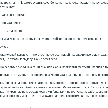
 возразила я. – Можете сушить свое белье по-прежнему, правда, я не ручаюсь
рестирывать.
нулась и спросила:
, одни мальчишки?
. Есть и девочка.
них мальчишек, – вздохнула девушка, – бойких, озорных, как нечистая сила...
амужем?
чала головой девушка, – это будет не скоро. Андрей прослужил всего два года, 
дет, – похвалилась девушка и посветлела.
на веревку последнюю вещицу, сняла с себя клетчатый фартук и бросила в пу
рать с тетей Лизой? – спросила она моего малыша, присев перед ним на корт
ись играть «в догонялки». Я любовалась детской непосредственностью Лизы. 
 вряд ли ее можно было назвать красавицей. Разве только глаза. Лизу, казал
цо, ни крупные потрескавшиеся руки (она, как я позже узнала, работала мал
ромно, но с таким достоинством, будто владела секретом обаяния поважнее 