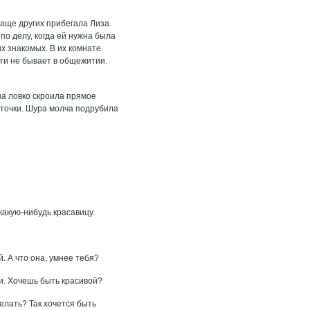
аще других прибегала Лиза.
по делу, когда ей нужна была
х знакомых. В их комнате
чти не бывает в общежитии.
а ловко скроила прямое
аточки. Шура молча подрубила
какую-нибудь красавицу.
. А что она, умнее тебя?
ки. Хочешь быть красивой?
делать? Так хочется быть