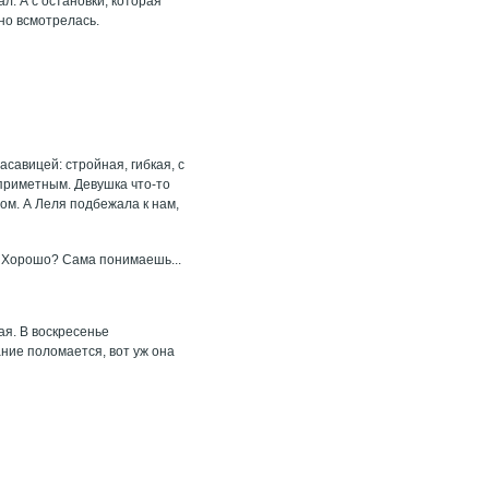
л. А с остановки, которая
но всмотрелась.
савицей: стройная, гибкая, с
 приметным. Девушка что-то
лом. А Леля подбежала к нам,
а! Хорошо? Сама понимаешь...
ая. В воскресенье
ание поломается, вот уж она