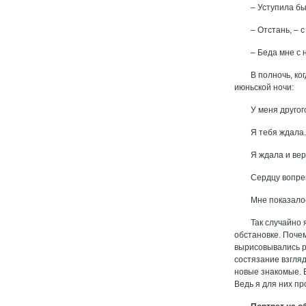
– Уступила бы
– Отстань, – 
– Беда мне с 
В полночь, ко
июньской ночи:
У меня другог
Я тебя ждала
Я ждала и ве
Сердцу вопрек
Мне показалос
Так случайно 
обстановке. Почем
вырисовывались ра
состязание взгляд
новые знакомые. 
Ведь я для них пр