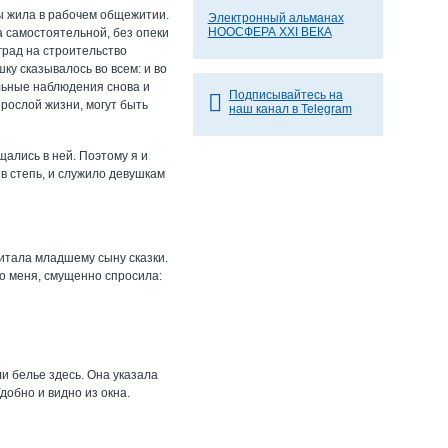
ры жила в рабочем общежитии.
Электронный альманах
НООСФЕРА XXI ВЕКА
 самостоятельной, без опеки
град на строительство
ку сказывалось во всем: и во
ольные наблюдения снова и
Подписывайтесь на
зрослой жизни, могут быть
наш канал в Telegram
щались в ней. Поэтому я и
в степь, и служило девушкам
читала младшему сыну сказки.
ло меня, смущенно спросила:
ли белье здесь. Она указала
добно и видно из окна.