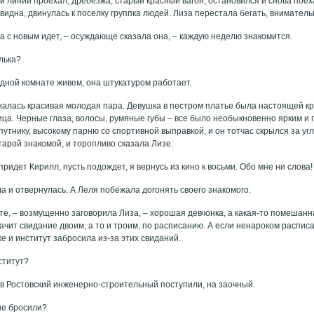
 линии проехал, дребезжа, старый красный вагон, остановился и снова поеха
идна, двинулась к поселку группка людей. Лиза перестала бегать, вниматель
а с новым идет, – осуждающе сказала она, – каждую неделю знакомится.
елька?
одной комнате живем, она штукатуром работает.
алась красивая молодая пара. Девушка в пестром платье была настоящей кра
ица. Черные глаза, волосы, румяные губы – все было необыкновенно ярким и
утнику, высокому парню со спортивной выправкой, и он тотчас скрылся за уг
старой знакомой, и торопливо сказала Лизе:
 придет Кирилл, пусть подождет, я вернусь из кино к восьми. Обо мне ни слов
а и отвернулась. А Леля побежала догонять своего знакомого.
е, – возмущенно заговорила Лиза, – хорошая девчонка, а какая-то помешанн
чит свидание двоим, а то и троим, по расписанию. А если ненароком распис
е и институт забросила из-за этих свиданий.
ститут?
 в Ростовский инженерно-строительный поступили, на заочный.
 не бросили?