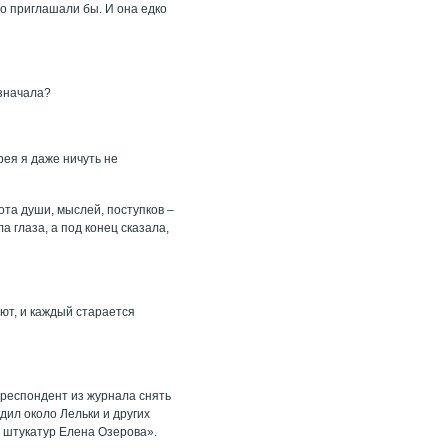
но приглашали бы. И она едко
азначала?
дрея я даже ничуть не
ота души, мыслей, поступков –
 глаза, а под конец сказала,
ают, и каждый старается
рреспондент из журнала снять
дил около Лельки и других
й штукатур Елена Озерова».