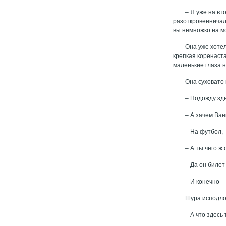
– Я уже на вт
разоткровенничала
вы немножко на мо
Она уже хотел
крепкая коренаст
маленькие глаза 
Она суховато 
– Подожду зде
– А зачем Ва
– На футбол, 
– А ты чего ж
– Да он билет
– И конечно –
Шура исподло
– А что здесь