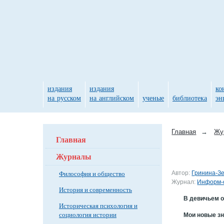
издания
издания
ко
на русском
на английском
ученые
библиотека
эн
Главная
→
Жу
Главная
Журналы
Философия и общество
Автор:
Гринина-Зе
Журнал:
Информ-о
История и современность
В девичьем 
Историческая психология и
социология истории
Мои новые з