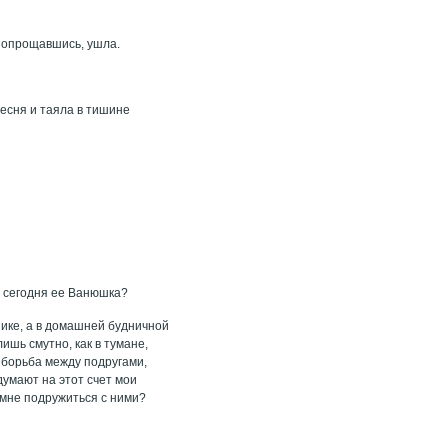
е попрощавшись, ушла.
песня и таяла в тишине
ел сегодня ее Ванюшка?
нике, а в домашней будничной
ишь смутно, как в тумане,
о борьба между подругами,
 думают на этот счет мои
 мне подружиться с ними?