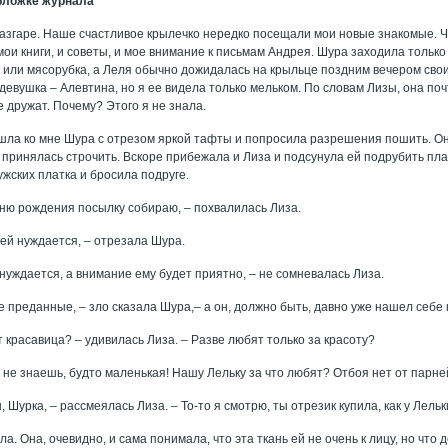
обложке журнала
разгаре. Наше счастливое крылечко нередко посещали мои новые знакомые. Ч
ои книги, и советы, и мое внимание к письмам Андрея. Шура заходила только 
или мясорубка, а Леля обычно дожидалась на крыльце поздним вечером свои
девушка – Алевтина, но я ее видела только мельком. По словам Лизы, она по
е дружат. Почему? Этого я не знала.
ла ко мне Шура с отрезом яркой тафты и попросила разрешения пошить. Он
и принялась строчить. Вскоре прибежала и Лиза и подсунула ей подрубить пл
жских платка и бросила подруге.
дню рождения посылку собираю, – похвалилась Лиза.
ней нуждается, – отрезала Шура.
 нуждается, а внимание ему будет приятно, – не сомневалась Лиза.
е преданные, – зло сказала Шура,– а он, должно быть, давно уже нашел себе 
т красавица? – удивилась Лиза. – Разве любят только за красоту?
 не знаешь, будто маленькая! Нашу Лельку за что любят? Отбоя нет от парней
 Шурка, – рассмеялась Лиза. – То-то я смотрю, ты отрезик купила, как у Лель
а. Она, очевидно, и сама понимала, что эта ткань ей не очень к лицу, но что 