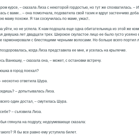
ором курсе, – сказала Лиза с некоторой гордостью, но тут же спохватилась. – И
сь с вами... – она помолчала, подхватила свой тазик и вдруг застенчиво доба
ю маму похожи. Я так соскучилась по маме, ужас!..
а уйти, но не успела. К нам подошла еще одна обитательница из этой же ко
ая девушка лет двадцати трех. Широкое скуластое лицо ее было густо усеяно
не гармонировали с блестящими черными волосами. Но больше всего портил 
поздоровалась, когда Лиза представила ее мне, и уселась на крылечке.
сь Ванюшку, – сказала она, – может, с остановки встречу.
нюшка в город поехал?
– неохотно ответила Шура.
 сидишь? – допытывалась Лиза.
 всего один достал, – смутилась Шура.
 себе? – съязвила Лиза.
бья глянула на подругу, недоумевающе сказала:
 такого? Я бы все равно ему уступила билет.