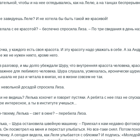
ательной, чтобы и на нее оглядывались, как на Лелю, а на танцах беспрерыв
не завидуешь Леле? И не хотела бы быть такой же красивой!
делала с ее красотой? – беспечно спросила Лиза. – По три свидания в день н
.
очка, у каждого есть своя красота. И эту красоту надо уважать в себе. А за Ан
е же не нужен никто, кроме него.
 разговор, и мы долго убеждали Шуру, что внутренняя красота человека, крас
важнее для любимого человека. Шура слушала, усмехалась, иронически щурила
ышала не раз и читала в книгах, но в жизни совсем не так.
 с невольной досадой спросила Лиза.
 и не видишь? Лелька хохочет и говорит пустяки. А ребята с нее глаз не спуск
ое интересное, а ты в институте учишься...
по-твоему, Лелька – свет в окне? – перебила Лиза.
елька, – Шура остановила швейную машинку. – Приехал к нам недавно фотоко
. Он посмотрел на меня и перестал улыбаться. Но все-таки снял. Потом похо
пленку. А сегодня видела, как Леля улыбается с обложки? И подпись: «Молодо