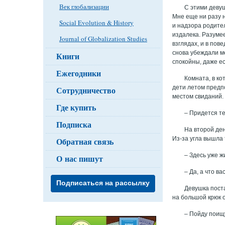
Век глобализации
С этими девуш
Мне еще ни разу 
Social Evolution & History
и надзора родите
издалека. Разумее
Journal of Globalization Studies
взглядах, и в по
снова убеждали ме
Книги
спокойны, даже ес
Ежегодники
Комната, в ко
дети летом предп
Сотрудничество
местом свиданий.
Где купить
– Придется те
Подписка
На второй ден
Из-за угла вышла
Обратная связь
– Здесь уже ж
О нас пишут
– Да, а что в
Подписаться на рассылку
Девушка поста
на большой крюк о
– Пойду поищу