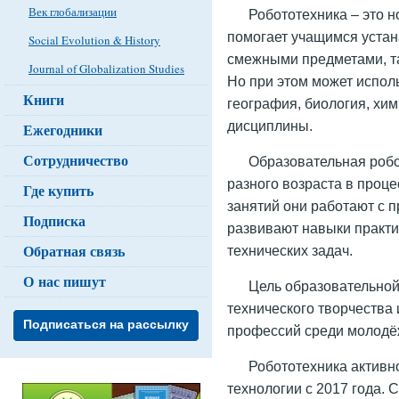
Век глобализации
Робототехника – это 
помогает учащимся уста
Social Evolution & History
смежными предметами, та
Journal of Globalization Studies
Но при этом может исполь
Книги
география, биология, хи
дисциплины.
Ежегодники
Сотрудничество
Образовательная робо
разного возраста в проце
Где купить
занятий они работают с 
Подписка
развивают навыки практи
Обратная связь
технических задач.
О нас пишут
Цель образовательной
технического творчеств
Подписаться на рассылку
профессий среди молод
Робототехника активн
технологии с 2017 года.