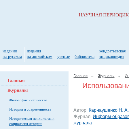
НАУЧНАЯ ПЕРИОДИ
издания
издания
кондратьевская
на русском
на английском
ученые
библиотека
энциклопедия
Главная
→
Журналы
→
Ин
Главная
Использовани
Журналы
Философия и общество
История и современность
Автор:
Карнаушенко Н. А.
Журнал:
Информ-образов
Историческая психология и
журнала
социология истории