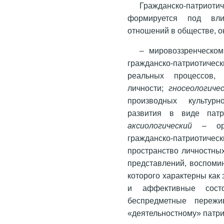
Гражданско-патриот
формируется под вли
отношений в обществе, о
– мировоззренческо
гражданско-патриотич
реальных процессов, 
личности;
гносеологиче
производных культурно
развития в виде патри
аксиологический
– ори
гражданско-патриотичес
пространство личностных
представлений, воспомин
которого характерны как
и аффективные состоя
беспредметные переж
«деятельностному» патри