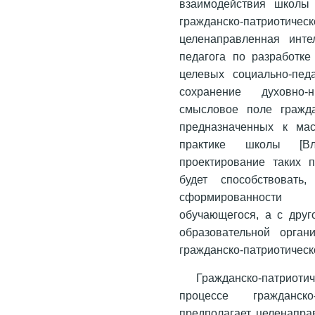
взаимодействия школы
гражданско-патриоти
целенаправленная инте
педагога по разработк
целевых социально-пед
сохранение духовно-
смысловое поле гражда
предназначенных к мас
практике школы [Вла
проектирование таких 
будет способствоват
сформированности г
обучающегося, а с дру
образовательной орга
гражданско-патриотическ
Гражданско-патриоти
процессе гражданско
предполагает целенапра