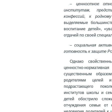
–
ценностное отн
институтам, предст
конфессий, к родном
выделяемые большинств
воспитание детей», «ув
отдачей по своей специа
–
социальная актив
готовность к защите Р
Однако свойственн
ценностно-нормативная
существенным образо
родителями целей и
подрастающего покол
институтов школы и се
детей обострило слож
отчуждения семьи от о
недоверие родителей к 