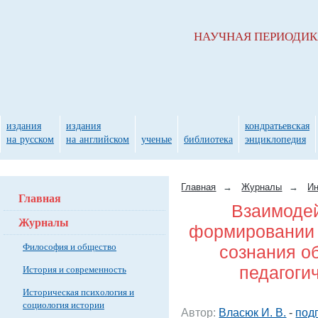
НАУЧНАЯ ПЕРИОДИ
издания
издания
кондратьевская
на русском
на английском
ученые
библиотека
энциклопедия
Главная
→
Журналы
→
Ин
Главная
Взаимодей
Журналы
формировании 
Философия и общество
сознания о
педагоги
История и современность
Историческая психология и
социология истории
Автор:
Власюк И. В.
-
под