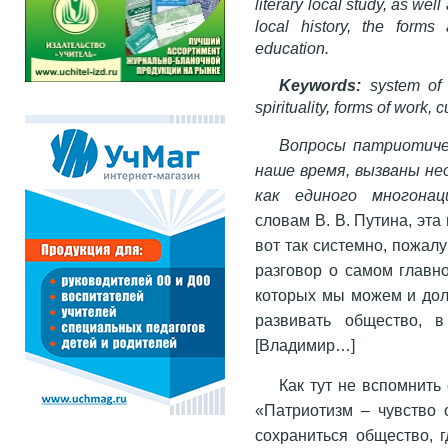
literary local study, as wel
local history, the forms 
education.
Keywords:
system of p
spirituality, forms of work, 
Вопросы патриотиче
наше время, вызваны н
как единого многонаци
словам В. В. Путина, эта
вот так системно, пожал
разговор о самом главно
которых мы можем и дол
развивать общество, в
[Владимир…]
Как тут не вспомнить
«Патриотизм – чувство 
сохраниться общество, г