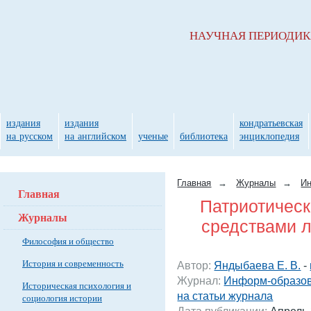
НАУЧНАЯ ПЕРИОДИ
издания
издания
кондратьевская
на русском
на английском
ученые
библиотека
энциклопедия
Главная
→
Журналы
→
Ин
Главная
Патриотическ
Журналы
средствами л
Философия и общество
История и современность
Автор:
Яндыбаева Е. В.
-
Журнал:
Информ-образов
Историческая психология и
на статьи журнала
социология истории
Дата публикации:
Апрель 