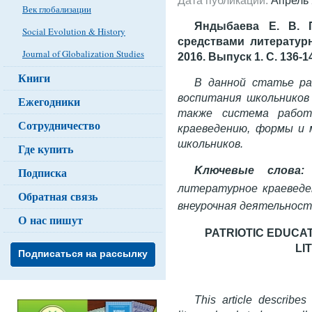
Век глобализации
Яндыбаева Е. В. П
Social Evolution & History
средствами литературн
Journal of Globalization Studies
2016. Выпуск 1. C. 136-1
Книги
В данной статье р
воспитания школьников
Ежегодники
также система работ
Сотрудничество
краеведению, формы и 
школьников.
Где купить
Kлючевые слова:
Подписка
литературное краеведе
Обратная связь
внеурочная деятельност
О нас пишут
PATRIOTIC EDUCA
LI
Подписаться на рассылку
This article describes