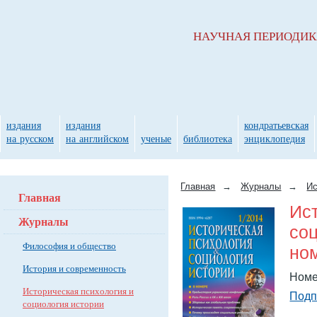
НАУЧНАЯ ПЕРИОДИ
издания
издания
кондратьевская
на русском
на английском
ученые
библиотека
энциклопедия
Главная
→
Журналы
→
Ис
Главная
Ис
Журналы
соц
Философия и общество
ном
История и современность
Номе
Историческая психология и
Подп
социология истории