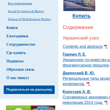
Век глобализации
Social Evolution & History
Купить
Journal of Globalization Studies
Содержание
Книги
Ежегодники
Украинский узел
Сотрудничество
Contents and abstracts
Где купить
Гринин Л. Е.
Украинское государство 
Подписка
фрагментарное прошлое,
Обратная связь
Даренский В. Ю.
О нас пишут
Региональные типы модер
конфликтов
Подписаться на рассылку
Коротаев А. В.
О возможных экономико-п
революции 2014 года