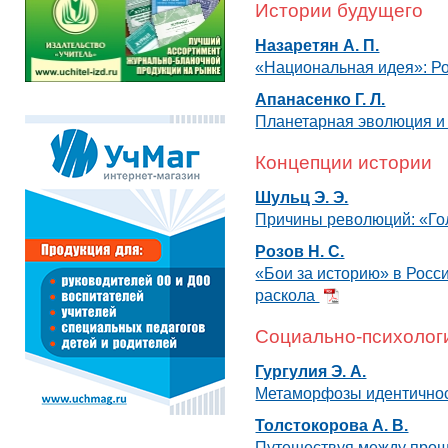
Истории будущего
Назаретян А. П.
«Национальная идея»: Ро
Апанасенко Г. Л.
Планетарная эволюция и
Концепции истории
Шульц Э. Э.
Причины революций: «Го
Розов Н. С.
«Бои за историю» в Росс
раскола
Социально-психолог
Гургулия Э. А.
Метаморфозы идентичнос
Толстокорова А. В.
Путешествуя между прош