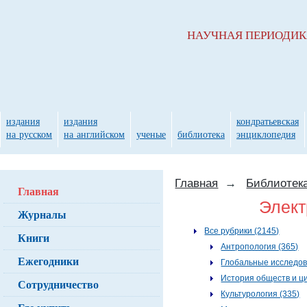
НАУЧНАЯ ПЕРИОДИ
издания
издания
кондратьевская
на русском
на английском
ученые
библиотека
энциклопедия
Главная
→
Библиотек
Главная
Элект
Журналы
Все рубрики (2145)
Книги
Антропология (365)
Ежегодники
Глобальные исследов
История обществ и ц
Сотрудничество
Культурология (335)