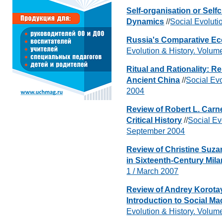
Self-organisation or Self
Dynamics
//
Social Evoluti
Russia's Comparative E
Evolution & History. Volum
Ritual and Rationality: Re
Ancient China
//
Social Ev
2004
Review of Robert L. Carne
Critical History
//
Social Ev
September 2004
Review of Christine Suza
in Sixteenth-Century Mila
1 / March 2007
Review of Andrey Korotay
Introduction to Social M
Evolution & History. Volu