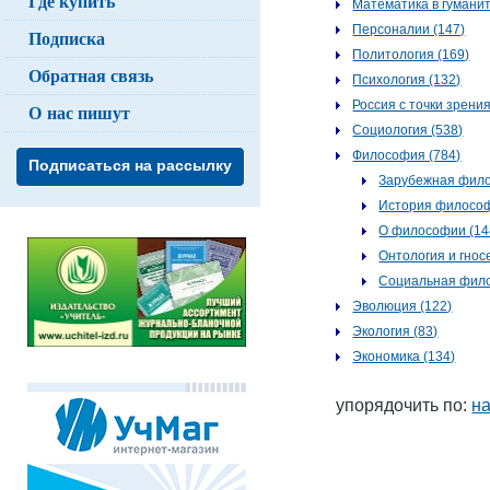
Где купить
Математика в гуманит
Персоналии (147)
Подписка
Политология (169)
Обратная связь
Психология (132)
Россия с точки зрени
О нас пишут
Социология (538)
Философия (784)
Подписаться на рассылку
Зарубежная фило
История философ
О философии (14
Онтология и гнос
Социальная фило
Эволюция (122)
Экология (83)
Экономика (134)
упорядочить по:
н