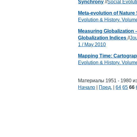
Synchrony
//
Social Evolut
Meta-evolution of Nature
Evolution & History. Volum
Measuring Globalization –
Globalization Indices
//
Jou
1 / May 2010
Mapping Time: Cartograph
Evolution & History. Volum
Материалы 1951 - 1980 и
Начало
|
Пред.
|
64
65
66