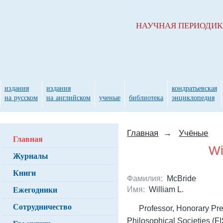
НАУЧНАЯ ПЕРИОДИ
издания
издания
кондратьевская
на русском
на английском
ученые
библиотека
энциклопедия
Главная
→
Учёные
Главная
Wi
Журналы
Книги
Фамилия:
McBride
Ежегодники
Имя:
William L.
Сотрудничество
Professor, Honorary Pres
Philosophical Societies (FI