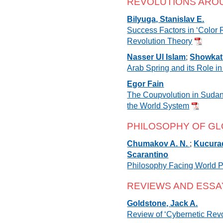
REVOLUTIONS ARO
Bilyuga, Stanislav E.
Success Factors in ‘Color 
Revolution Theory
Nasser Ul Islam
;
Showkat
Arab Spring and its Role in
Egor Fain
The Coupvolution in Sudan 
the World System
PHILOSOPHY OF GL
Chumakov A. N.
;
Kucurad
Scarantino
Philosophy Facing World P
REVIEWS AND ESSA
Goldstone, Jack A.
Review of ‘Cybernetic Revo