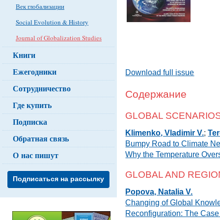
Век глобализации
Social Evolution & History
Journal of Globalization Studies
Книги
Ежегодники
Download full issue
Сотрудничество
Содержание
Где купить
GLOBAL SCENARIO
Подписка
Klimenko, Vladimir V.
;
Ter
Обратная связь
Bumpy Road to Climate Neut
О нас пишут
Why the Temperature Overs
GLOBAL AND REGIO
Подписаться на рассылку
Popova, Natalia V.
Changing of Global Knowl
Reconfiguration: The Cas