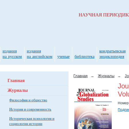
НАУЧНАЯ ПЕРИОДИ
издания
издания
кондратьевская
на русском
на английском
ученые
библиотека
энциклопедия
Главная
→
Журналы
→
Jo
Главная
Jou
Журналы
Vol
Философия и общество
Номер
История и современность
Подпис
Историческая психология и
социология истории