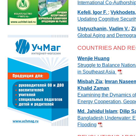
International Co-Authorshi
Kefeli, Igor F.
;
Vykhodets
Updating Cognitive Securit
Ustyuzhanin, Vadim V.
;
Zi
Global Aging and Demograp
COUNTRIES AND RE
Wenjie Huang
Struggle to Balance Nation
in Southeast Asia
Misbah Zia
;
Imran Nasee
Khalid Zaman
Examining the Dynamics of 
Energy Cooperation, Geopo
Md. Jahidul Islam
;
Dilip S
Bangladesh Underwater: Ex
Flooding