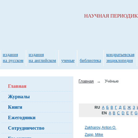
НАУЧНАЯ ПЕРИОДИ
издания
издания
кондратьевская
на русском
на английском
ученые
библиотека
энциклопедия
Главная
→
Учёные
Главная
Журналы
Книги
RU
А
Б
В
Г
Д
Е
Ж
З
EN
A
B
C
D
E
F
G
Ежегодники
Сотрудничество
Zakharov, Anton O.
Zapp, Mike