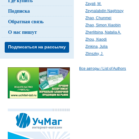
Где купить
Zayati, M.
Подписка
Zeynalabdin Naghisoy
Zhao, Chunmei
Обратная связь
Zhao, Simon Xiaobin
О нас пишут
Zherlitsina, Natalia A.
Zhou, Xiaodi
Zinkina, Julia
Подписаться на рассылку
Zlinszky, J.
Все авторы / List of Authors