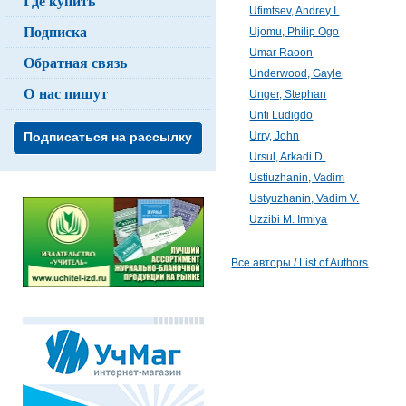
Где купить
Ufimtsev, Andrey I.
Подписка
Ujomu, Philip Ogo
Umar Raoon
Обратная связь
Underwood, Gayle
О нас пишут
Unger, Stephan
Unti Ludigdo
Urry, John
Подписаться на рассылку
Ursul, Arkadi D.
Ustiuzhanin, Vadim
Ustyuzhanin, Vadim V.
Uzzibi M. Irmiya
Все авторы / List of Authors