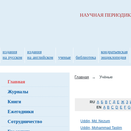
НАУЧНАЯ ПЕРИОДИ
издания
издания
кондратьевская
на русском
на английском
ученые
библиотека
энциклопедия
Главная
→
Учёные
Главная
Журналы
Книги
RU
А
Б
В
Г
Д
Е
Ж
З
EN
A
B
C
D
E
F
G
Ежегодники
Сотрудничество
Uddin, Md. Nezum
Uddin, Mohammad Taslim