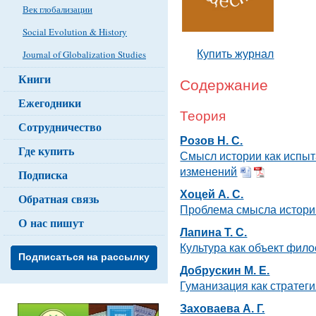
Век глобализации
Social Evolution & History
Купить журнал
Journal of Globalization Studies
Книги
Содержание
Ежегодники
Теория
Сотрудничество
Розов Н. С.
Где купить
Смысл истории как испыт
изменений
Подписка
Хоцей А. С.
Обратная связь
Проблема смысла истории
О нас пишут
Лапина Т. С.
Культура как объект фил
Подписаться на рассылку
Добрускин М. Е.
Гуманизация как стратег
Заховаева А. Г.