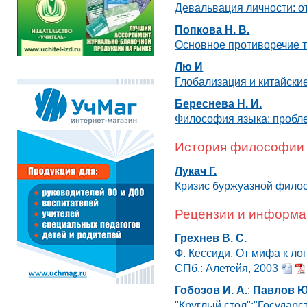
Девальвация личности: о
Попкова Н. В.
Основное противоречие 
Лю И
Глобализация и китайск
Береснева Н. И.
Философия языка: пробл
История философии
Лукач Г.
Кризис буржуазной фило
Рецензии и информа
Грехнев В. С.
Ф. Кессиди. От мифа к ло
СПб.: Алетейя, 2003
Гобозов И. А.
;
Павлов Ю
"Круглый стол":"Государ