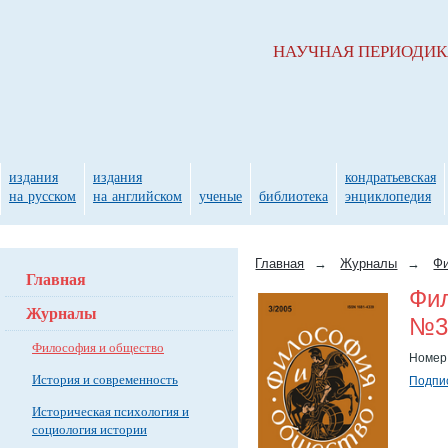
НАУЧНАЯ ПЕРИОДИ
издания
издания
кондратьевская
на русском
на английском
ученые
библиотека
энциклопедия
Главная
→
Журналы
→
Фи
Главная
Фи
Журналы
№3(
Философия и общество
Номер
История и современность
Подпис
Историческая психология и
социология истории