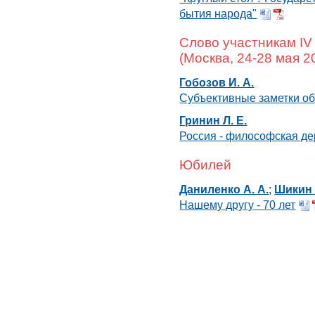
бытия народа"
Слово участникам IV
(Москва, 24-28 мая 20
Гобозов И. А.
Субъективные заметки о
Гринин Л. Е.
Россия - философская д
Юбилей
Даниленко А. А.
;
Шикин 
Нашему другу - 70 лет