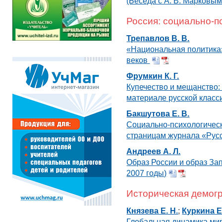
(Беседа с А. В. Марковым
Россия: социально-п
Трепавлов В. В.
«Национальная политика
веков
Фрумкин К. Г.
Купечество и мещанство:
материале русской клас
Бакшутова Е. В.
Социально-психологическ
страницам журнала «Рус
Андреев А. Л.
Образ России и образ Зап
2007 годы)
Историческая демог
Князева Е. Н.
;
Куркина Е
Глобальная динамика ми