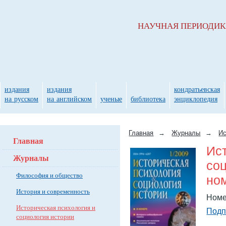
НАУЧНАЯ ПЕРИОДИ
издания
издания
кондратьевская
на русском
на английском
ученые
библиотека
энциклопедия
Главная
→
Журналы
→
Ис
Главная
Ис
Журналы
соц
Философия и общество
ном
История и современность
Номе
Историческая психология и
Подп
социология истории