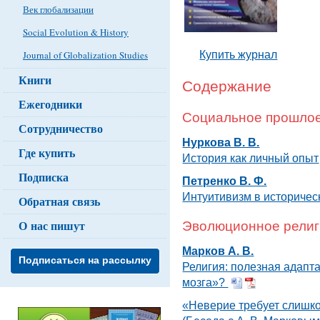
Век глобализации
Social Evolution & History
Купить журнал
Journal of Globalization Studies
Книги
Содержание
Ежегодники
Социальное прошлое
Сотрудничество
Нуркова В. В.
Где купить
История как личный опыт
Подписка
Петренко В. Ф.
Интуитивизм в историчес
Обратная связь
О нас пишут
Эволюционное рели
Марков А. В.
Подписаться на рассылку
Религия: полезная адапт
мозга»?
«Неверие требует слишк