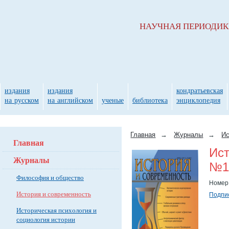
НАУЧНАЯ ПЕРИОДИ
издания
издания
кондратьевская
на русском
на английском
ученые
библиотека
энциклопедия
Главная
→
Журналы
→
Ис
Главная
Ист
Журналы
№1(
Философия и общество
Номер
История и современность
Подпис
Историческая психология и
социология истории