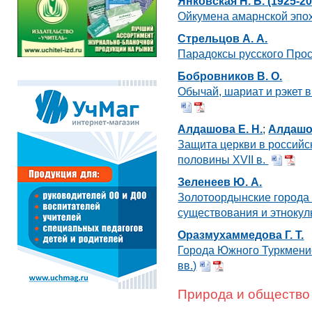
Янковская Н. Б. (1925-20
Ойкумена амарнской эпо
Стрельцов А. А.
Парадоксы русского Пр
Бобровников В. О.
Обычай, шариат и рэкет в
Алдашова Е. Н.
;
Алдашов
Защита церкви в российс
половины XVII в.
Зеленеев Ю. А.
Золотоордынские города
существования и этнокул
Оразмухаммедова Г. Т.
Города Южного Туркменис
вв.)
Природа и общество