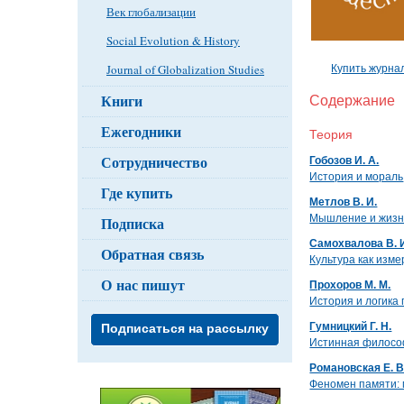
Век глобализации
Social Evolution & History
Journal of Globalization Studies
Купить журна
Книги
Содержание
Ежегодники
Теория
Сотрудничество
Гобозов И. А.
История и мораль
Где купить
Метлов В. И.
Мышление и жизнь
Подписка
Самохвалова В. 
Обратная связь
Культура как изм
О нас пишут
Прохоров М. М.
История и логика
Гумницкий Г. Н.
Подписаться на рассылку
Истинная филосо
Романовская Е. В
Феномен памяти: 