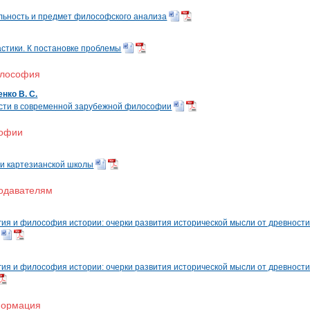
ельность и предмет философского анализа
тики. К постановке проблемы
илософия
нко В. С.
сти в современной зарубежной философии
софии
и картезианской школы
одавателям
гия и философия истории: очерки развития исторической мысли от древности
гия и философия истории: очерки развития исторической мысли от древности
формация