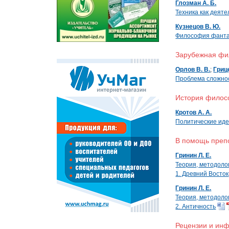
Глозман А. Б.
Техника как деят
Кузнецов В. Ю.
Философия фантас
Зарубежная ф
Орлов В. В.
;
Грице
Проблема сложно
История фило
Кротов А. А.
Политические иде
В помощь преп
Гринин Л. Е.
Теория, методоло
1. Древний Восток
Гринин Л. Е.
Теория, методоло
2. Античность
Рецензии и ин