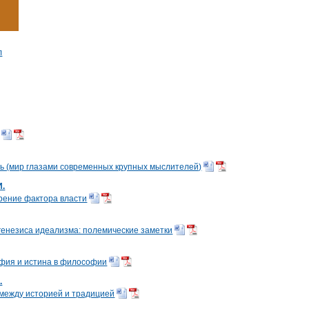
л
 (мир глазами современных крупных мыслителей)
И.
ерение фактора власти
 генезиса идеализма: полемические заметки
фия и истина в философии
.
между историей и традицией