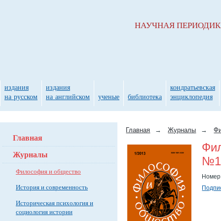
НАУЧНАЯ ПЕРИОДИ
издания
издания
кондратьевская
на русском
на английском
ученые
библиотека
энциклопедия
Главная
→
Журналы
→
Фи
Главная
Фи
Журналы
№1(
Философия и общество
Номер
История и современность
Подпис
Историческая психология и
социология истории