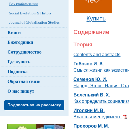
Век глобализации
Social Evolution & History
Купить
Journal of Globalization Studies
Содержание
Книги
Ежегодники
Теория
Сотрудничество
Contents and abstracts
Где купить
Гобозов И. А.
Смысл жизни как экзист
Подписка
Семенов Ю. И.
Обратная связь
Народ. Этнос. Нация. Ста
О нас пишут
Беленький В. Х.
Как определить социали
Подписаться на рассылку
Иголкин М. В.
Власть и менеджмент
Прохоров М. М.